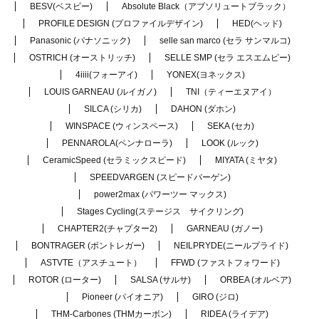
BESV(ベスビー)
Absolute Black（アブソリュートブラック）
PROFILE DESIGN (プロファイルデザイン)
HED(ヘッド)
Panasonic (パナソニック)
selle san marco (セラ サンマルコ)
OSTRICH (オーストリッチ)
SELLE SMP (セラ エスエムピー)
4iiii(フォーアイ)
YONEX(ヨネックス)
LOUIS GARNEAU (ルイガノ)
TNI（ティーエヌアイ）
SILCA (シリカ)
DAHON (ダホン)
WINSPACE (ウィンスペース)
SEKA (セカ)
PENNAROLA(ペンナローラ)
LOOK (ルック)
CeramicSpeed (セラミックスピード)
MIYATA (ミヤタ)
SPEEDVARGEN (スピードバーゲン)
power2max (パワーツー マックス)
Stages Cycling(ステージス サイクリング)
CHAPTER2(チャプター2)
GARNEAU (ガノー)
BONTRAGER (ボントレガー)
NEILPRYDE(ニールプライド)
ASTVTE（アスチュート）
FFWD (ファストフォワード)
ROTOR (ローター)
SALSA (サルサ)
ORBEA (オルベア)
Pioneer (パイオニア)
GIRO (ジロ)
THM-Carbones (THMカーボン)
RIDEA (ライデア)