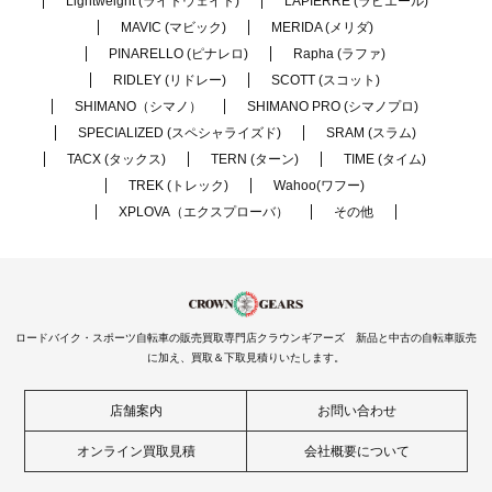
Lightweight (ライトウェイト)
LAPIERRE (ラピエール)
MAVIC (マビック)
MERIDA (メリダ)
PINARELLO (ピナレロ)
Rapha (ラファ)
RIDLEY (リドレー)
SCOTT (スコット)
SHIMANO（シマノ）
SHIMANO PRO (シマノプロ)
SPECIALIZED (スペシャライズド)
SRAM (スラム)
TACX (タックス)
TERN (ターン)
TIME (タイム)
TREK (トレック)
Wahoo(ワフー)
XPLOVA（エクスプローバ）
その他
ロードバイク・スポーツ自転車の販売買取専門店クラウンギアーズ 新品と中古の自転車販売
に加え、買取＆下取見積りいたします。
店舗案内
お問い合わせ
オンライン買取見積
会社概要について