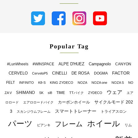
Popular Tag
ALPE D'HUEZ
Campagnolo
#LunWheels
#WINSPACE
CANYON
FACTOR
CERVELO
CINELLI
DE ROSA
DOGMA
CerveloP5
FELT
INFINITO
K8-S
KING ZYDECO
NOZA
NOZA one
NOZA S
NO
ウェア
SHIMANO
TIME
ZA V
SK
sl8
TTバイク
ZYDECO
エア
サイクルモード 202
カーボンホイール
ロロード
エアロロードバイク
スマートトレーナー
3
トライアスロン
スカンジウムフレーム
パーツ
ホイール
フレーム
リム
ビアンキ