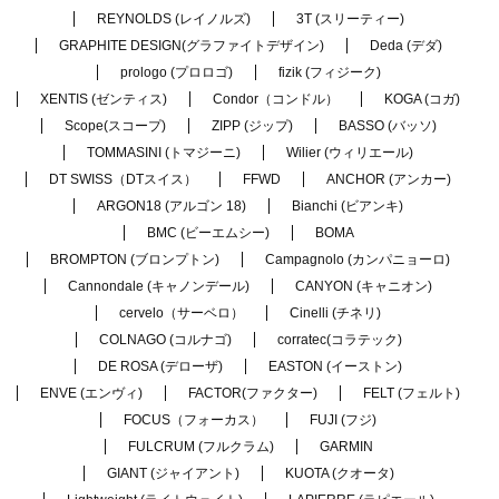
REYNOLDS (レイノルズ)
3T (スリーティー)
GRAPHITE DESIGN(グラファイトデザイン)
Deda (デダ)
prologo (プロロゴ)
fizik (フィジーク)
XENTIS (ゼンティス)
Condor（コンドル）
KOGA (コガ)
Scope(スコープ)
ZIPP (ジップ)
BASSO (バッソ)
TOMMASINI (トマジーニ)
Wilier (ウィリエール)
DT SWISS（DTスイス）
FFWD
ANCHOR (アンカー)
ARGON18 (アルゴン 18)
Bianchi (ビアンキ)
BMC (ビーエムシー)
BOMA
BROMPTON (ブロンプトン)
Campagnolo (カンパニョーロ)
Cannondale (キャノンデール)
CANYON (キャニオン)
cervelo（サーベロ）
Cinelli (チネリ)
COLNAGO (コルナゴ)
corratec(コラテック)
DE ROSA (デローザ)
EASTON (イーストン)
ENVE (エンヴィ)
FACTOR(ファクター)
FELT (フェルト)
FOCUS（フォーカス）
FUJI (フジ)
FULCRUM (フルクラム)
GARMIN
GIANT (ジャイアント)
KUOTA (クオータ)