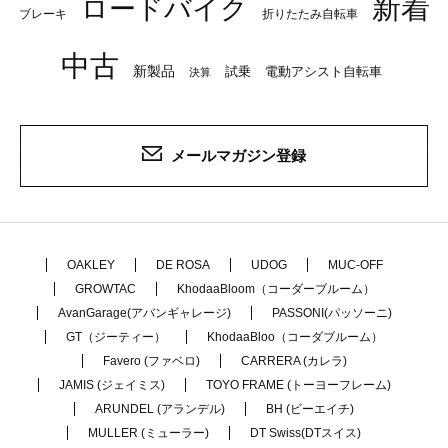
新着
ロードバイク
ブレーキ
折りたたみ自転車
中古
新製品
試乗
電動アシスト自転車
決算
メールマガジン登録
OAKLEY
DE ROSA
UDOG
MUC-OFF
GROWTAC
KhodaaBloom（コーダーブルーム）
AvanGarage(アバンギャレージ)
PASSONI(パッソーニ)
GT（ジーティー）
KhodaaBloo（コーダブルーム）
Favero (ファベロ)
CARRERA (カレラ)
JAMIS (ジェイミス)
TOYO FRAME (トーヨーフレーム)
ARUNDEL (アランデル)
BH (ビーエイチ)
MULLER (ミューラー)
DT Swiss(DTスイス)