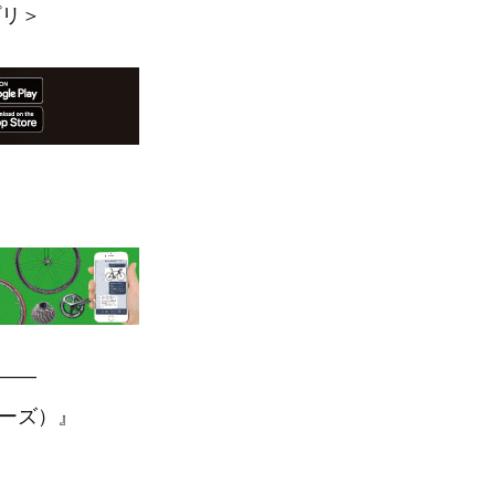
プリ＞
—–
アーズ）』