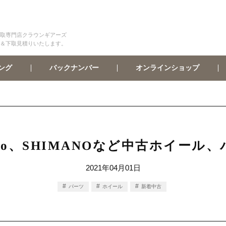
取専門店クラウンギアーズ
＆下取見積りいたします。
オンラインショップ
バックナンバー
ング
olo、SHIMANOなど中古ホイー
2021年04月01日
パーツ
ホイール
新着中古