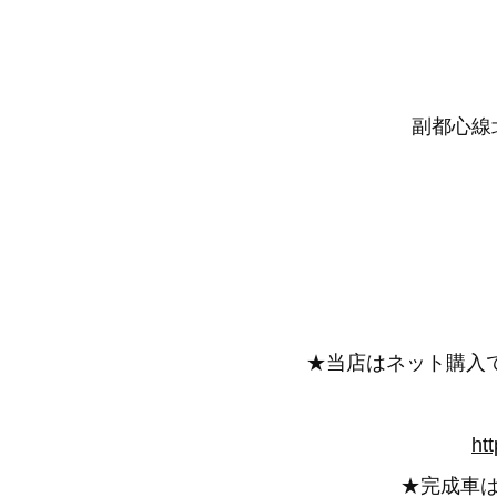
副都心線北
★当店はネット購入
ht
★完成車