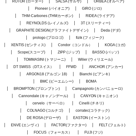
ROTOR (ローター)
SALSA (サルサ)
ORBEA (オルベア)
Pioneer (パイオニア)
GIRO (ジロ)
THM-Carbones (THMカーボン)
RIDEA (ライデア)
REYNOLDS (レイノルズ)
3T (スリーティー)
GRAPHITE DESIGN(グラファイトデザイン)
Deda (デダ)
prologo (プロロゴ)
fizik (フィジーク)
XENTIS (ゼンティス)
Condor（コンドル）
KOGA (コガ)
Scope(スコープ)
ZIPP (ジップ)
BASSO (バッソ)
TOMMASINI (トマジーニ)
Wilier (ウィリエール)
DT SWISS（DTスイス）
FFWD
ANCHOR (アンカー)
ARGON18 (アルゴン 18)
Bianchi (ビアンキ)
BMC (ビーエムシー)
BOMA
BROMPTON (ブロンプトン)
Campagnolo (カンパニョーロ)
Cannondale (キャノンデール)
CANYON (キャニオン)
cervelo（サーベロ）
Cinelli (チネリ)
COLNAGO (コルナゴ)
corratec(コラテック)
DE ROSA (デローザ)
EASTON (イーストン)
ENVE (エンヴィ)
FACTOR(ファクター)
FELT (フェルト)
FOCUS（フォーカス）
FUJI (フジ)