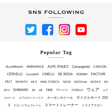
Popular Tag
ALPE D'HUEZ
Campagnolo
#LunWheels
#WINSPACE
CANYON
FACTOR
CERVELO
CINELLI
DE ROSA
DOGMA
CerveloP5
FELT
INFINITO
K8-S
KING ZYDECO
NOZA
NOZA one
NOZA S
NO
ウェア
SHIMANO
TIME
ZA V
SK
sl8
TTバイク
ZYDECO
エア
サイクルモード 202
カーボンホイール
ロロード
エアロロードバイク
スマートトレーナー
3
トライアスロン
スカンジウムフレーム