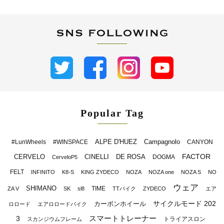
Popular Tag
ALPE D'HUEZ
Campagnolo
#LunWheels
#WINSPACE
CANYON
FACTOR
CERVELO
CINELLI
DE ROSA
DOGMA
CerveloP5
FELT
INFINITO
K8-S
KING ZYDECO
NOZA
NOZA one
NOZA S
NO
ウェア
SHIMANO
TIME
ZA V
SK
sl8
TTバイク
ZYDECO
エア
サイクルモード 202
カーボンホイール
ロロード
エアロロードバイク
スマートトレーナー
3
トライアスロン
スカンジウムフレーム