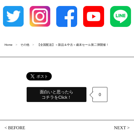
Home
その他
【全国配送】＜新品＆中古＞歳末セール第二弾開催！
面白いと思ったら
0
コチラをClick！
<
BEFORE
NEXT
>