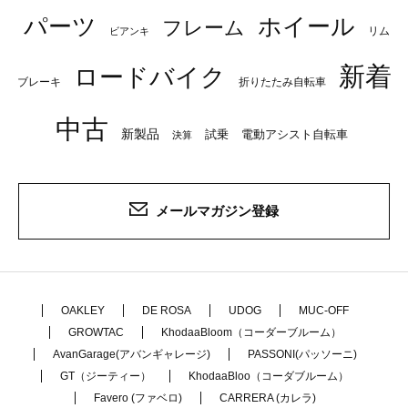
パーツ
ホイール
フレーム
リム
ビアンキ
新着
ロードバイク
ブレーキ
折りたたみ自転車
中古
新製品
試乗
電動アシスト自転車
決算
メールマガジン登録
OAKLEY
DE ROSA
UDOG
MUC-OFF
GROWTAC
KhodaaBloom（コーダーブルーム）
AvanGarage(アバンギャレージ)
PASSONI(パッソーニ)
GT（ジーティー）
KhodaaBloo（コーダブルーム）
Favero (ファベロ)
CARRERA (カレラ)