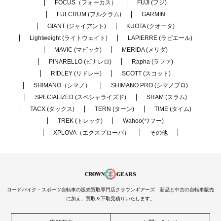
FOCUS（フォーカス）
FUJI (フジ)
FULCRUM (フルクラム)
GARMIN
GIANT (ジャイアント)
KUOTA (クオータ)
Lightweight (ライトウェイト)
LAPIERRE (ラピエール)
MAVIC (マビック)
MERIDA (メリダ)
PINARELLO (ピナレロ)
Rapha (ラファ)
RIDLEY (リドレー)
SCOTT (スコット)
SHIMANO（シマノ）
SHIMANO PRO (シマノプロ)
SPECIALIZED (スペシャライズド)
SRAM (スラム)
TACX (タックス)
TERN (ターン)
TIME (タイム)
TREK (トレック)
Wahoo(ワフー)
XPLOVA（エクスプローバ）
その他
ロードバイク・スポーツ自転車の販売買取専門店クラウンギアーズ 新品と中古の自転車販売
に加え、買取＆下取見積りいたします。