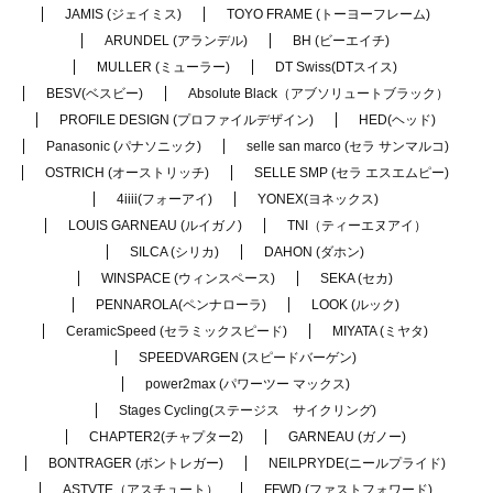
JAMIS (ジェイミス)
TOYO FRAME (トーヨーフレーム)
ARUNDEL (アランデル)
BH (ビーエイチ)
MULLER (ミューラー)
DT Swiss(DTスイス)
BESV(ベスビー)
Absolute Black（アブソリュートブラック）
PROFILE DESIGN (プロファイルデザイン)
HED(ヘッド)
Panasonic (パナソニック)
selle san marco (セラ サンマルコ)
OSTRICH (オーストリッチ)
SELLE SMP (セラ エスエムピー)
4iiii(フォーアイ)
YONEX(ヨネックス)
LOUIS GARNEAU (ルイガノ)
TNI（ティーエヌアイ）
SILCA (シリカ)
DAHON (ダホン)
WINSPACE (ウィンスペース)
SEKA (セカ)
PENNAROLA(ペンナローラ)
LOOK (ルック)
CeramicSpeed (セラミックスピード)
MIYATA (ミヤタ)
SPEEDVARGEN (スピードバーゲン)
power2max (パワーツー マックス)
Stages Cycling(ステージス サイクリング)
CHAPTER2(チャプター2)
GARNEAU (ガノー)
BONTRAGER (ボントレガー)
NEILPRYDE(ニールプライド)
ASTVTE（アスチュート）
FFWD (ファストフォワード)