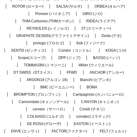
ROTOR (ローター)
SALSA (サルサ)
ORBEA (オルベア)
Pioneer (パイオニア)
GIRO (ジロ)
THM-Carbones (THMカーボン)
RIDEA (ライデア)
REYNOLDS (レイノルズ)
3T (スリーティー)
GRAPHITE DESIGN(グラファイトデザイン)
Deda (デダ)
prologo (プロロゴ)
fizik (フィジーク)
XENTIS (ゼンティス)
Condor（コンドル）
KOGA (コガ)
Scope(スコープ)
ZIPP (ジップ)
BASSO (バッソ)
TOMMASINI (トマジーニ)
Wilier (ウィリエール)
DT SWISS（DTスイス）
FFWD
ANCHOR (アンカー)
ARGON18 (アルゴン 18)
Bianchi (ビアンキ)
BMC (ビーエムシー)
BOMA
BROMPTON (ブロンプトン)
Campagnolo (カンパニョーロ)
Cannondale (キャノンデール)
CANYON (キャニオン)
cervelo（サーベロ）
Cinelli (チネリ)
COLNAGO (コルナゴ)
corratec(コラテック)
DE ROSA (デローザ)
EASTON (イーストン)
ENVE (エンヴィ)
FACTOR(ファクター)
FELT (フェルト)