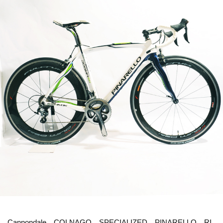
Cannondale、COLNAGO、SPECIALIZED、PINARELLO、RI