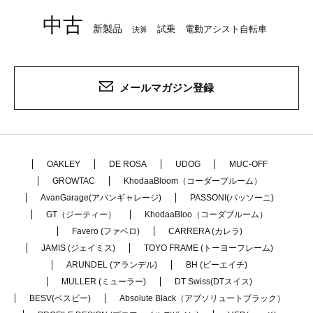
中古
新製品
試乗
電動アシスト自転車
決算
メールマガジン登録
OAKLEY
DE ROSA
UDOG
MUC-OFF
GROWTAC
KhodaaBloom（コーダーブルーム）
AvanGarage(アバンギャレージ)
PASSONI(パッソーニ)
GT（ジーティー）
KhodaaBloo（コーダブルーム）
Favero (ファベロ)
CARRERA (カレラ)
JAMIS (ジェイミス)
TOYO FRAME (トーヨーフレーム)
ARUNDEL (アランデル)
BH (ビーエイチ)
MULLER (ミューラー)
DT Swiss(DTスイス)
BESV(ベスビー)
Absolute Black（アブソリュートブラック）