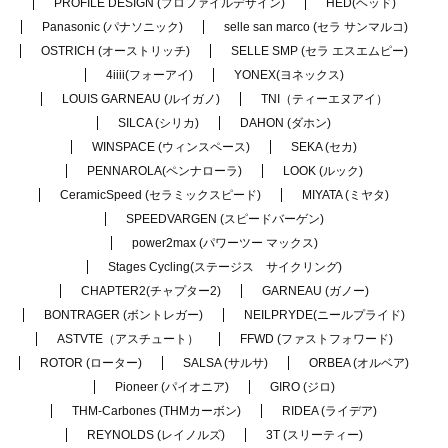
PROFILE DESIGN (プロファイルデザイン)
HED(ヘッド)
Panasonic (パナソニック)
selle san marco (セラ サンマルコ)
OSTRICH (オーストリッチ)
SELLE SMP (セラ エスエムピー)
4iiii(フォーアイ)
YONEX(ヨネックス)
LOUIS GARNEAU (ルイガノ)
TNI（ティーエヌアイ）
SILCA (シリカ)
DAHON (ダホン)
WINSPACE (ウィンスペース)
SEKA (セカ)
PENNAROLA(ペンナローラ)
LOOK (ルック)
CeramicSpeed (セラミックスピード)
MIYATA (ミヤタ)
SPEEDVARGEN (スピードバーゲン)
power2max (パワーツー マックス)
Stages Cycling(ステージス サイクリング)
CHAPTER2(チャプター2)
GARNEAU (ガノー)
BONTRAGER (ボントレガー)
NEILPRYDE(ニールプライド)
ASTVTE（アスチュート）
FFWD (ファストフォワード)
ROTOR (ローター)
SALSA (サルサ)
ORBEA (オルベア)
Pioneer (パイオニア)
GIRO (ジロ)
THM-Carbones (THMカーボン)
RIDEA (ライデア)
REYNOLDS (レイノルズ)
3T (スリーティー)