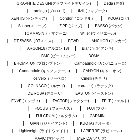
GRAPHITE DESIGN(グラファイトデザイン)
Deda (デダ)
prologo (プロロゴ)
fizik (フィジーク)
XENTIS (ゼンティス)
Condor（コンドル）
KOGA (コガ)
Scope(スコープ)
ZIPP (ジップ)
BASSO (バッソ)
TOMMASINI (トマジーニ)
Wilier (ウィリエール)
DT SWISS（DTスイス）
FFWD
ANCHOR (アンカー)
ARGON18 (アルゴン 18)
Bianchi (ビアンキ)
BMC (ビーエムシー)
BOMA
BROMPTON (ブロンプトン)
Campagnolo (カンパニョーロ)
Cannondale (キャノンデール)
CANYON (キャニオン)
cervelo（サーベロ）
Cinelli (チネリ)
COLNAGO (コルナゴ)
corratec(コラテック)
DE ROSA (デローザ)
EASTON (イーストン)
ENVE (エンヴィ)
FACTOR(ファクター)
FELT (フェルト)
FOCUS（フォーカス）
FUJI (フジ)
FULCRUM (フルクラム)
GARMIN
GIANT (ジャイアント)
KUOTA (クオータ)
Lightweight (ライトウェイト)
LAPIERRE (ラピエール)
MAVIC (マビック)
MERIDA (メリダ)