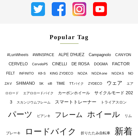
Popular Tag
ALPE D'HUEZ
Campagnolo
#LunWheels
#WINSPACE
CANYON
FACTOR
CERVELO
CINELLI
DE ROSA
DOGMA
CerveloP5
FELT
INFINITO
K8-S
KING ZYDECO
NOZA
NOZA one
NOZA S
NO
ウェア
SHIMANO
TIME
ZA V
SK
sl8
TTバイク
ZYDECO
エア
サイクルモード 202
カーボンホイール
ロロード
エアロロードバイク
スマートトレーナー
3
トライアスロン
スカンジウムフレーム
パーツ
ホイール
フレーム
リム
ビアンキ
新着
ロードバイク
ブレーキ
折りたたみ自転車