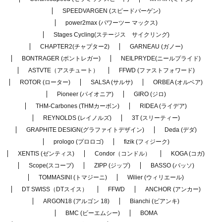
SPEEDVARGEN (スピードバーゲン)
power2max (パワーツー マックス)
Stages Cycling(ステージス サイクリング)
CHAPTER2(チャプター2)
GARNEAU (ガノー)
BONTRAGER (ボントレガー)
NEILPRYDE(ニールプライド)
ASTVTE（アスチュート）
FFWD (ファストフォワード)
ROTOR (ローター)
SALSA (サルサ)
ORBEA (オルベア)
Pioneer (パイオニア)
GIRO (ジロ)
THM-Carbones (THMカーボン)
RIDEA (ライデア)
REYNOLDS (レイノルズ)
3T (スリーティー)
GRAPHITE DESIGN(グラファイトデザイン)
Deda (デダ)
prologo (プロロゴ)
fizik (フィジーク)
XENTIS (ゼンティス)
Condor（コンドル）
KOGA (コガ)
Scope(スコープ)
ZIPP (ジップ)
BASSO (バッソ)
TOMMASINI (トマジーニ)
Wilier (ウィリエール)
DT SWISS（DTスイス）
FFWD
ANCHOR (アンカー)
ARGON18 (アルゴン 18)
Bianchi (ビアンキ)
BMC (ビーエムシー)
BOMA