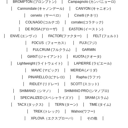
BROMPTON (ブロンプトン)
Campagnolo (カンパニョーロ)
Cannondale (キャノンデール)
CANYON (キャニオン)
cervelo（サーベロ）
Cinelli (チネリ)
COLNAGO (コルナゴ)
corratec(コラテック)
DE ROSA (デローザ)
EASTON (イーストン)
ENVE (エンヴィ)
FACTOR(ファクター)
FELT (フェルト)
FOCUS（フォーカス）
FUJI (フジ)
FULCRUM (フルクラム)
GARMIN
GIANT (ジャイアント)
KUOTA (クオータ)
Lightweight (ライトウェイト)
LAPIERRE (ラピエール)
MAVIC (マビック)
MERIDA (メリダ)
PINARELLO (ピナレロ)
Rapha (ラファ)
RIDLEY (リドレー)
SCOTT (スコット)
SHIMANO（シマノ）
SHIMANO PRO (シマノプロ)
SPECIALIZED (スペシャライズド)
SRAM (スラム)
TACX (タックス)
TERN (ターン)
TIME (タイム)
TREK (トレック)
Wahoo(ワフー)
XPLOVA（エクスプローバ）
その他