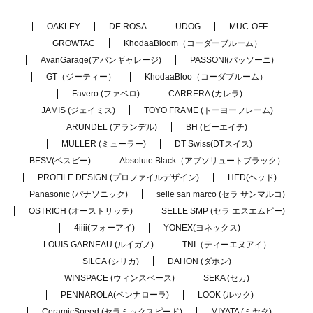
OAKLEY
DE ROSA
UDOG
MUC-OFF
GROWTAC
KhodaaBloom（コーダーブルーム）
AvanGarage(アバンギャレージ)
PASSONI(パッソーニ)
GT（ジーティー）
KhodaaBloo（コーダブルーム）
Favero (ファベロ)
CARRERA (カレラ)
JAMIS (ジェイミス)
TOYO FRAME (トーヨーフレーム)
ARUNDEL (アランデル)
BH (ビーエイチ)
MULLER (ミューラー)
DT Swiss(DTスイス)
BESV(ベスビー)
Absolute Black（アブソリュートブラック）
PROFILE DESIGN (プロファイルデザイン)
HED(ヘッド)
Panasonic (パナソニック)
selle san marco (セラ サンマルコ)
OSTRICH (オーストリッチ)
SELLE SMP (セラ エスエムピー)
4iiii(フォーアイ)
YONEX(ヨネックス)
LOUIS GARNEAU (ルイガノ)
TNI（ティーエヌアイ）
SILCA (シリカ)
DAHON (ダホン)
WINSPACE (ウィンスペース)
SEKA (セカ)
PENNAROLA(ペンナローラ)
LOOK (ルック)
CeramicSpeed (セラミックスピード)
MIYATA (ミヤタ)