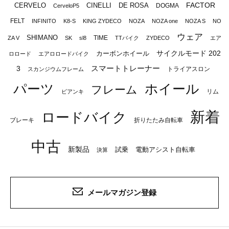
FACTOR
CERVELO
CINELLI
DE ROSA
DOGMA
CerveloP5
FELT
INFINITO
K8-S
KING ZYDECO
NOZA
NOZA one
NOZA S
NO
ウェア
SHIMANO
TIME
ZA V
SK
sl8
TTバイク
ZYDECO
エア
サイクルモード 202
カーボンホイール
ロロード
エアロロードバイク
スマートトレーナー
3
トライアスロン
スカンジウムフレーム
パーツ
ホイール
フレーム
リム
ビアンキ
新着
ロードバイク
ブレーキ
折りたたみ自転車
中古
新製品
試乗
電動アシスト自転車
決算
メールマガジン登録