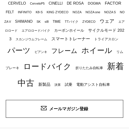
FACTOR
CERVELO
CINELLI
DE ROSA
DOGMA
CerveloP5
FELT
INFINITO
K8-S
KING ZYDECO
NOZA
NOZA one
NOZA S
NO
ウェア
SHIMANO
TIME
ZA V
SK
sl8
TTバイク
ZYDECO
エア
サイクルモード 202
カーボンホイール
ロロード
エアロロードバイク
スマートトレーナー
3
トライアスロン
スカンジウムフレーム
パーツ
ホイール
フレーム
リム
ビアンキ
新着
ロードバイク
ブレーキ
折りたたみ自転車
中古
新製品
試乗
電動アシスト自転車
決算
メールマガジン登録