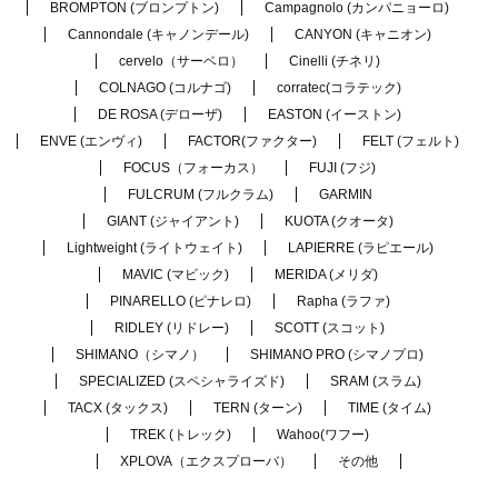
BROMPTON (ブロンプトン)
Campagnolo (カンパニョーロ)
Cannondale (キャノンデール)
CANYON (キャニオン)
cervelo（サーベロ）
Cinelli (チネリ)
COLNAGO (コルナゴ)
corratec(コラテック)
DE ROSA (デローザ)
EASTON (イーストン)
ENVE (エンヴィ)
FACTOR(ファクター)
FELT (フェルト)
FOCUS（フォーカス）
FUJI (フジ)
FULCRUM (フルクラム)
GARMIN
GIANT (ジャイアント)
KUOTA (クオータ)
Lightweight (ライトウェイト)
LAPIERRE (ラピエール)
MAVIC (マビック)
MERIDA (メリダ)
PINARELLO (ピナレロ)
Rapha (ラファ)
RIDLEY (リドレー)
SCOTT (スコット)
SHIMANO（シマノ）
SHIMANO PRO (シマノプロ)
SPECIALIZED (スペシャライズド)
SRAM (スラム)
TACX (タックス)
TERN (ターン)
TIME (タイム)
TREK (トレック)
Wahoo(ワフー)
XPLOVA（エクスプローバ）
その他