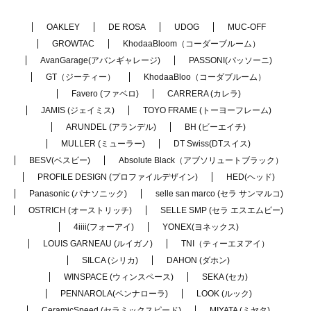
OAKLEY
DE ROSA
UDOG
MUC-OFF
GROWTAC
KhodaaBloom（コーダーブルーム）
AvanGarage(アバンギャレージ)
PASSONI(パッソーニ)
GT（ジーティー）
KhodaaBloo（コーダブルーム）
Favero (ファベロ)
CARRERA (カレラ)
JAMIS (ジェイミス)
TOYO FRAME (トーヨーフレーム)
ARUNDEL (アランデル)
BH (ビーエイチ)
MULLER (ミューラー)
DT Swiss(DTスイス)
BESV(ベスビー)
Absolute Black（アブソリュートブラック）
PROFILE DESIGN (プロファイルデザイン)
HED(ヘッド)
Panasonic (パナソニック)
selle san marco (セラ サンマルコ)
OSTRICH (オーストリッチ)
SELLE SMP (セラ エスエムピー)
4iiii(フォーアイ)
YONEX(ヨネックス)
LOUIS GARNEAU (ルイガノ)
TNI（ティーエヌアイ）
SILCA (シリカ)
DAHON (ダホン)
WINSPACE (ウィンスペース)
SEKA (セカ)
PENNAROLA(ペンナローラ)
LOOK (ルック)
CeramicSpeed (セラミックスピード)
MIYATA (ミヤタ)