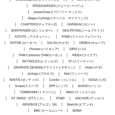
SPEEDVARGEN (スピードバーゲン)
power2max (パワーツー マックス)
Stages Cycling(ステージス サイクリング)
CHAPTER2(チャプター2)
GARNEAU (ガノー)
BONTRAGER (ボントレガー)
NEILPRYDE(ニールプライド)
ASTVTE（アスチュート）
FFWD (ファストフォワード)
ROTOR (ローター)
SALSA (サルサ)
ORBEA (オルベア)
Pioneer (パイオニア)
GIRO (ジロ)
THM-Carbones (THMカーボン)
RIDEA (ライデア)
REYNOLDS (レイノルズ)
3T (スリーティー)
GRAPHITE DESIGN(グラファイトデザイン)
Deda (デダ)
prologo (プロロゴ)
fizik (フィジーク)
XENTIS (ゼンティス)
Condor（コンドル）
KOGA (コガ)
Scope(スコープ)
ZIPP (ジップ)
BASSO (バッソ)
TOMMASINI (トマジーニ)
Wilier (ウィリエール)
DT SWISS（DTスイス）
FFWD
ANCHOR (アンカー)
ARGON18 (アルゴン 18)
Bianchi (ビアンキ)
BMC (ビーエムシー)
BOMA