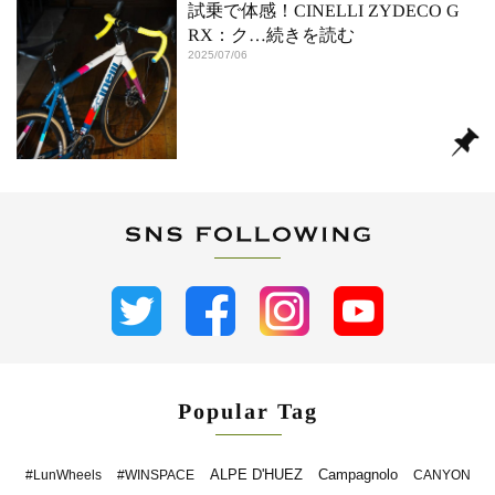
試乗で体感！CINELLI ZYDECO G
RX：ク
…続きを読む
2025/07/06
Popular Tag
ALPE D'HUEZ
Campagnolo
#LunWheels
#WINSPACE
CANYON