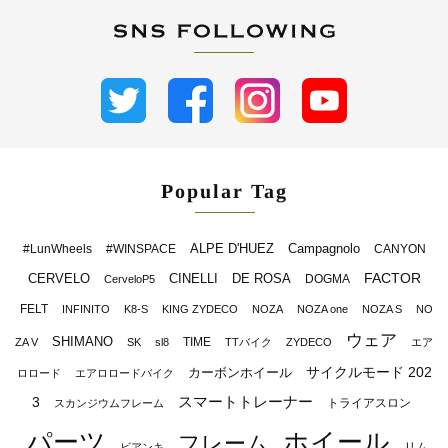
Popular Tag
ALPE D'HUEZ
Campagnolo
#LunWheels
#WINSPACE
CANYON
FACTOR
CERVELO
CINELLI
DE ROSA
DOGMA
CerveloP5
FELT
INFINITO
K8-S
KING ZYDECO
NOZA
NOZA one
NOZA S
NO
ウェア
SHIMANO
TIME
ZA V
SK
sl8
TTバイク
ZYDECO
エア
サイクルモード 202
カーボンホイール
ロロード
エアロロードバイク
スマートトレーナー
3
トライアスロン
スカンジウムフレーム
パーツ
ホイール
フレーム
リム
ビアンキ