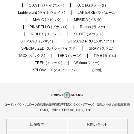
GIANT (ジャイアント)
KUOTA (クオータ)
Lightweight (ライトウェイト)
LAPIERRE (ラピエール)
MAVIC (マビック)
MERIDA (メリダ)
PINARELLO (ピナレロ)
Rapha (ラファ)
RIDLEY (リドレー)
SCOTT (スコット)
SHIMANO（シマノ）
SHIMANO PRO (シマノプロ)
SPECIALIZED (スペシャライズド)
SRAM (スラム)
TACX (タックス)
TERN (ターン)
TIME (タイム)
TREK (トレック)
Wahoo(ワフー)
XPLOVA（エクスプローバ）
その他
ロードバイク・スポーツ自転車の販売買取専門店クラウンギアーズ 新品と中古の自転車販売
に加え、買取＆下取見積りいたします。
店舗案内
お問い合わせ