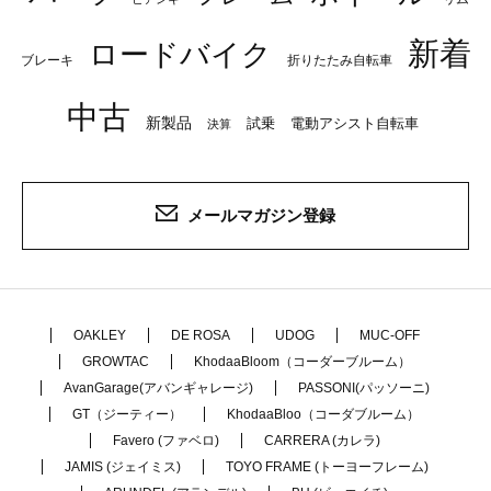
新着
ロードバイク
ブレーキ
折りたたみ自転車
中古
新製品
試乗
電動アシスト自転車
決算
メールマガジン登録
OAKLEY
DE ROSA
UDOG
MUC-OFF
GROWTAC
KhodaaBloom（コーダーブルーム）
AvanGarage(アバンギャレージ)
PASSONI(パッソーニ)
GT（ジーティー）
KhodaaBloo（コーダブルーム）
Favero (ファベロ)
CARRERA (カレラ)
JAMIS (ジェイミス)
TOYO FRAME (トーヨーフレーム)