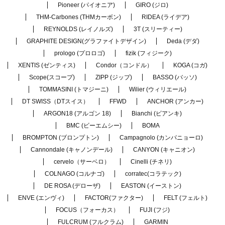
Pioneer (パイオニア)
GIRO (ジロ)
THM-Carbones (THMカーボン)
RIDEA (ライデア)
REYNOLDS (レイノルズ)
3T (スリーティー)
GRAPHITE DESIGN(グラファイトデザイン)
Deda (デダ)
prologo (プロロゴ)
fizik (フィジーク)
XENTIS (ゼンティス)
Condor（コンドル）
KOGA (コガ)
Scope(スコープ)
ZIPP (ジップ)
BASSO (バッソ)
TOMMASINI (トマジーニ)
Wilier (ウィリエール)
DT SWISS（DTスイス）
FFWD
ANCHOR (アンカー)
ARGON18 (アルゴン 18)
Bianchi (ビアンキ)
BMC (ビーエムシー)
BOMA
BROMPTON (ブロンプトン)
Campagnolo (カンパニョーロ)
Cannondale (キャノンデール)
CANYON (キャニオン)
cervelo（サーベロ）
Cinelli (チネリ)
COLNAGO (コルナゴ)
corratec(コラテック)
DE ROSA (デローザ)
EASTON (イーストン)
ENVE (エンヴィ)
FACTOR(ファクター)
FELT (フェルト)
FOCUS（フォーカス）
FUJI (フジ)
FULCRUM (フルクラム)
GARMIN