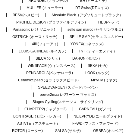
ARUNDEL (アランデル)
BH (ビーエイチ)
MULLER (ミューラー)
DT Swiss(DTスイス)
BESV(ベスビー)
Absolute Black（アブソリュートブラック）
PROFILE DESIGN (プロファイルデザイン)
HED(ヘッド)
Panasonic (パナソニック)
selle san marco (セラ サンマルコ)
OSTRICH (オーストリッチ)
SELLE SMP (セラ エスエムピー)
4iiii(フォーアイ)
YONEX(ヨネックス)
LOUIS GARNEAU (ルイガノ)
TNI（ティーエヌアイ）
SILCA (シリカ)
DAHON (ダホン)
WINSPACE (ウィンスペース)
SEKA (セカ)
PENNAROLA(ペンナローラ)
LOOK (ルック)
CeramicSpeed (セラミックスピード)
MIYATA (ミヤタ)
SPEEDVARGEN (スピードバーゲン)
power2max (パワーツー マックス)
Stages Cycling(ステージス サイクリング)
CHAPTER2(チャプター2)
GARNEAU (ガノー)
BONTRAGER (ボントレガー)
NEILPRYDE(ニールプライド)
ASTVTE（アスチュート）
FFWD (ファストフォワード)
ROTOR (ローター)
SALSA (サルサ)
ORBEA (オルベア)