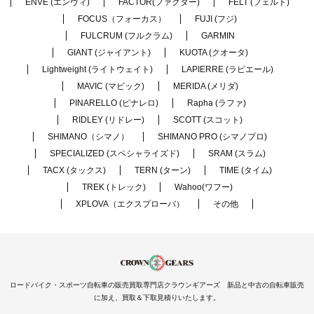
ENVE (エンヴィ)
FACTOR(ファクター)
FELT (フェルト)
FOCUS（フォーカス）
FUJI (フジ)
FULCRUM (フルクラム)
GARMIN
GIANT (ジャイアント)
KUOTA (クオータ)
Lightweight (ライトウェイト)
LAPIERRE (ラピエール)
MAVIC (マビック)
MERIDA (メリダ)
PINARELLO (ピナレロ)
Rapha (ラファ)
RIDLEY (リドレー)
SCOTT (スコット)
SHIMANO（シマノ）
SHIMANO PRO (シマノプロ)
SPECIALIZED (スペシャライズド)
SRAM (スラム)
TACX (タックス)
TERN (ターン)
TIME (タイム)
TREK (トレック)
Wahoo(ワフー)
XPLOVA（エクスプローバ）
その他
ロードバイク・スポーツ自転車の販売買取専門店クラウンギアーズ 新品と中古の自転車販売
に加え、買取＆下取見積りいたします。