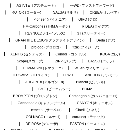
ASTVTE（アスチュート）
FFWD (ファストフォワード)
ROTOR (ローター)
SALSA (サルサ)
ORBEA (オルベア)
Pioneer (パイオニア)
GIRO (ジロ)
THM-Carbones (THMカーボン)
RIDEA (ライデア)
REYNOLDS (レイノルズ)
3T (スリーティー)
GRAPHITE DESIGN(グラファイトデザイン)
Deda (デダ)
prologo (プロロゴ)
fizik (フィジーク)
XENTIS (ゼンティス)
Condor（コンドル）
KOGA (コガ)
Scope(スコープ)
ZIPP (ジップ)
BASSO (バッソ)
TOMMASINI (トマジーニ)
Wilier (ウィリエール)
DT SWISS（DTスイス）
FFWD
ANCHOR (アンカー)
ARGON18 (アルゴン 18)
Bianchi (ビアンキ)
BMC (ビーエムシー)
BOMA
BROMPTON (ブロンプトン)
Campagnolo (カンパニョーロ)
Cannondale (キャノンデール)
CANYON (キャニオン)
cervelo（サーベロ）
Cinelli (チネリ)
COLNAGO (コルナゴ)
corratec(コラテック)
DE ROSA (デローザ)
EASTON (イーストン)