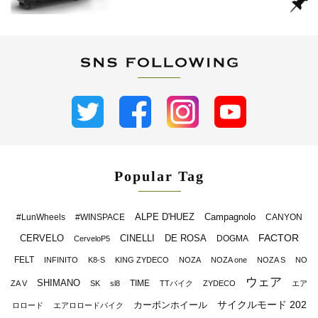
Popular Tag
ALPE D'HUEZ
Campagnolo
#LunWheels
#WINSPACE
CANYON
FACTOR
CERVELO
CINELLI
DE ROSA
DOGMA
CerveloP5
FELT
INFINITO
K8-S
KING ZYDECO
NOZA
NOZA one
NOZA S
NO
ウェア
SHIMANO
TIME
ZA V
SK
sl8
TTバイク
ZYDECO
エア
サイクルモード 202
カーボンホイール
ロロード
エアロロードバイク