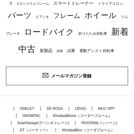
スマートトレーナー
3
トライアスロン
スカンジウムフレーム
パーツ
ホイール
フレーム
リム
ビアンキ
新着
ロードバイク
ブレーキ
折りたたみ自転車
中古
新製品
試乗
電動アシスト自転車
決算
メールマガジン登録
OAKLEY
DE ROSA
UDOG
MUC-OFF
GROWTAC
KhodaaBloom（コーダーブルーム）
AvanGarage(アバンギャレージ)
PASSONI(パッソーニ)
GT（ジーティー）
KhodaaBloo（コーダブルーム）