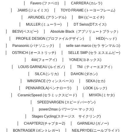
Favero (ファベロ)
CARRERA (カレラ)
JAMIS (ジェイミス)
TOYO FRAME (トーヨーフレーム)
ARUNDEL (アランデル)
BH (ビーエイチ)
MULLER (ミューラー)
DT Swiss(DTスイス)
BESV(ベスビー)
Absolute Black（アブソリュートブラック）
PROFILE DESIGN (プロファイルデザイン)
HED(ヘッド)
Panasonic (パナソニック)
selle san marco (セラ サンマルコ)
OSTRICH (オーストリッチ)
SELLE SMP (セラ エスエムピー)
4iiii(フォーアイ)
YONEX(ヨネックス)
LOUIS GARNEAU (ルイガノ)
TNI（ティーエヌアイ）
SILCA (シリカ)
DAHON (ダホン)
WINSPACE (ウィンスペース)
SEKA (セカ)
PENNAROLA(ペンナローラ)
LOOK (ルック)
CeramicSpeed (セラミックスピード)
MIYATA (ミヤタ)
SPEEDVARGEN (スピードバーゲン)
power2max (パワーツー マックス)
Stages Cycling(ステージス サイクリング)
CHAPTER2(チャプター2)
GARNEAU (ガノー)
BONTRAGER (ボントレガー)
NEILPRYDE(ニールプライド)