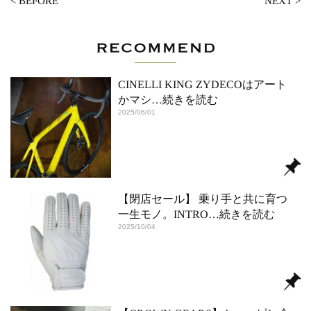
<
BEFORE
NEXT
>
CINELLI KING ZYDECOはアート
かマシ
…続きを読む
2025/06/01
【閉店セール】 乗り手と共に育つ
一生モノ。INTRO
…続きを読む
2025/10/04