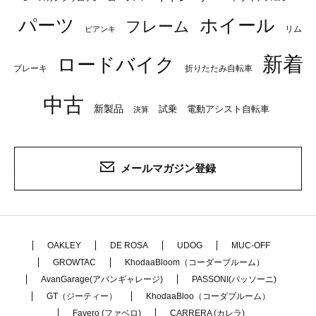
パーツ
ホイール
フレーム
リム
ビアンキ
新着
ロードバイク
ブレーキ
折りたたみ自転車
中古
新製品
試乗
電動アシスト自転車
決算
メールマガジン登録
OAKLEY
DE ROSA
UDOG
MUC-OFF
GROWTAC
KhodaaBloom（コーダーブルーム）
AvanGarage(アバンギャレージ)
PASSONI(パッソーニ)
GT（ジーティー）
KhodaaBloo（コーダブルーム）
Favero (ファベロ)
CARRERA (カレラ)