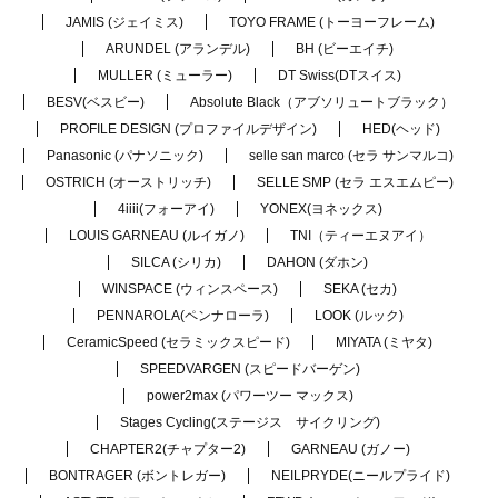
JAMIS (ジェイミス)
TOYO FRAME (トーヨーフレーム)
ARUNDEL (アランデル)
BH (ビーエイチ)
MULLER (ミューラー)
DT Swiss(DTスイス)
BESV(ベスビー)
Absolute Black（アブソリュートブラック）
PROFILE DESIGN (プロファイルデザイン)
HED(ヘッド)
Panasonic (パナソニック)
selle san marco (セラ サンマルコ)
OSTRICH (オーストリッチ)
SELLE SMP (セラ エスエムピー)
4iiii(フォーアイ)
YONEX(ヨネックス)
LOUIS GARNEAU (ルイガノ)
TNI（ティーエヌアイ）
SILCA (シリカ)
DAHON (ダホン)
WINSPACE (ウィンスペース)
SEKA (セカ)
PENNAROLA(ペンナローラ)
LOOK (ルック)
CeramicSpeed (セラミックスピード)
MIYATA (ミヤタ)
SPEEDVARGEN (スピードバーゲン)
power2max (パワーツー マックス)
Stages Cycling(ステージス サイクリング)
CHAPTER2(チャプター2)
GARNEAU (ガノー)
BONTRAGER (ボントレガー)
NEILPRYDE(ニールプライド)