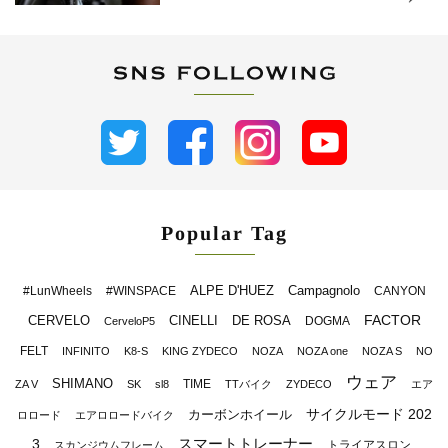
Popular Tag
ALPE D'HUEZ
Campagnolo
#LunWheels
#WINSPACE
CANYON
FACTOR
CERVELO
CINELLI
DE ROSA
DOGMA
CerveloP5
FELT
INFINITO
K8-S
KING ZYDECO
NOZA
NOZA one
NOZA S
NO
ウェア
SHIMANO
TIME
ZA V
SK
sl8
TTバイク
ZYDECO
エア
サイクルモード 202
カーボンホイール
ロロード
エアロロードバイク
スマートトレーナー
3
トライアスロン
スカンジウムフレーム