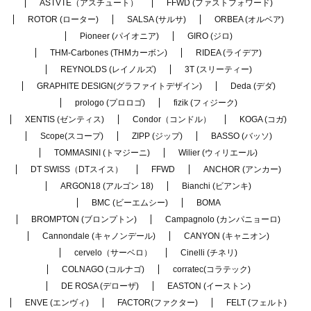
ASTVTE（アスチュート）
FFWD (ファストフォワード)
ROTOR (ローター)
SALSA (サルサ)
ORBEA (オルベア)
Pioneer (パイオニア)
GIRO (ジロ)
THM-Carbones (THMカーボン)
RIDEA (ライデア)
REYNOLDS (レイノルズ)
3T (スリーティー)
GRAPHITE DESIGN(グラファイトデザイン)
Deda (デダ)
prologo (プロロゴ)
fizik (フィジーク)
XENTIS (ゼンティス)
Condor（コンドル）
KOGA (コガ)
Scope(スコープ)
ZIPP (ジップ)
BASSO (バッソ)
TOMMASINI (トマジーニ)
Wilier (ウィリエール)
DT SWISS（DTスイス）
FFWD
ANCHOR (アンカー)
ARGON18 (アルゴン 18)
Bianchi (ビアンキ)
BMC (ビーエムシー)
BOMA
BROMPTON (ブロンプトン)
Campagnolo (カンパニョーロ)
Cannondale (キャノンデール)
CANYON (キャニオン)
cervelo（サーベロ）
Cinelli (チネリ)
COLNAGO (コルナゴ)
corratec(コラテック)
DE ROSA (デローザ)
EASTON (イーストン)
ENVE (エンヴィ)
FACTOR(ファクター)
FELT (フェルト)