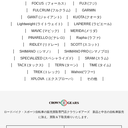
FOCUS（フォーカス）
FUJI (フジ)
FULCRUM (フルクラム)
GARMIN
GIANT (ジャイアント)
KUOTA (クオータ)
Lightweight (ライトウェイト)
LAPIERRE (ラピエール)
MAVIC (マビック)
MERIDA (メリダ)
PINARELLO (ピナレロ)
Rapha (ラファ)
RIDLEY (リドレー)
SCOTT (スコット)
SHIMANO（シマノ）
SHIMANO PRO (シマノプロ)
SPECIALIZED (スペシャライズド)
SRAM (スラム)
TACX (タックス)
TERN (ターン)
TIME (タイム)
TREK (トレック)
Wahoo(ワフー)
XPLOVA（エクスプローバ）
その他
ロードバイク・スポーツ自転車の販売買取専門店クラウンギアーズ 新品と中古の自転車販売
に加え、買取＆下取見積りいたします。