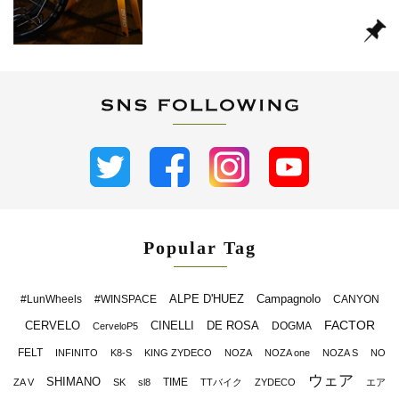
Popular Tag
ALPE D'HUEZ
Campagnolo
#LunWheels
#WINSPACE
CANYON
FACTOR
CERVELO
CINELLI
DE ROSA
DOGMA
CerveloP5
FELT
INFINITO
K8-S
KING ZYDECO
NOZA
NOZA one
NOZA S
NO
ウェア
SHIMANO
TIME
ZA V
SK
sl8
TTバイク
ZYDECO
エア