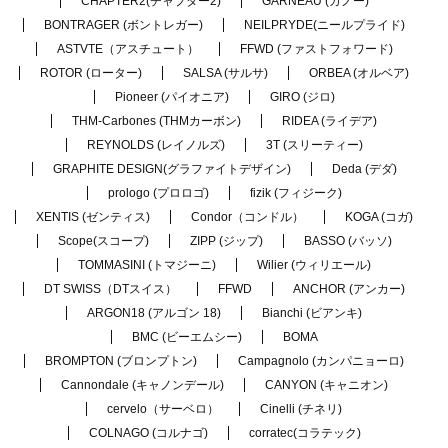
CHAPTER2(チャプター2)
GARNEAU (ガノー)
BONTRAGER (ボントレガー)
NEILPRYDE(ニールプライド)
ASTVTE（アスチュート）
FFWD (ファストフォワード)
ROTOR (ローター)
SALSA (サルサ)
ORBEA (オルベア)
Pioneer (パイオニア)
GIRO (ジロ)
THM-Carbones (THMカーボン)
RIDEA (ライデア)
REYNOLDS (レイノルズ)
3T (スリーティー)
GRAPHITE DESIGN(グラファイトデザイン)
Deda (デダ)
prologo (プロロゴ)
fizik (フィジーク)
XENTIS (ゼンティス)
Condor（コンドル）
KOGA (コガ)
Scope(スコープ)
ZIPP (ジップ)
BASSO (バッソ)
TOMMASINI (トマジーニ)
Wilier (ウィリエール)
DT SWISS（DTスイス）
FFWD
ANCHOR (アンカー)
ARGON18 (アルゴン 18)
Bianchi (ビアンキ)
BMC (ビーエムシー)
BOMA
BROMPTON (ブロンプトン)
Campagnolo (カンパニョーロ)
Cannondale (キャノンデール)
CANYON (キャニオン)
cervelo（サーベロ）
Cinelli (チネリ)
COLNAGO (コルナゴ)
corratec(コラテック)