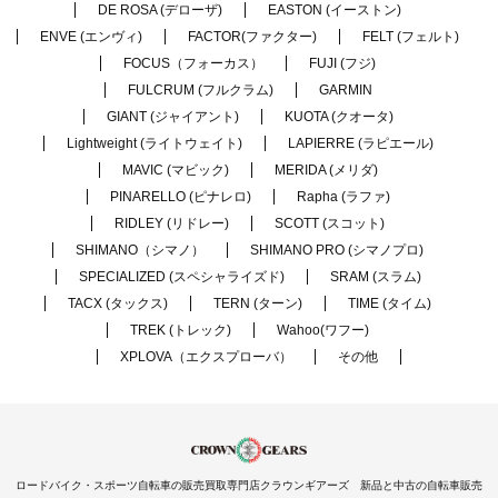
DE ROSA (デローザ)
EASTON (イーストン)
ENVE (エンヴィ)
FACTOR(ファクター)
FELT (フェルト)
FOCUS（フォーカス）
FUJI (フジ)
FULCRUM (フルクラム)
GARMIN
GIANT (ジャイアント)
KUOTA (クオータ)
Lightweight (ライトウェイト)
LAPIERRE (ラピエール)
MAVIC (マビック)
MERIDA (メリダ)
PINARELLO (ピナレロ)
Rapha (ラファ)
RIDLEY (リドレー)
SCOTT (スコット)
SHIMANO（シマノ）
SHIMANO PRO (シマノプロ)
SPECIALIZED (スペシャライズド)
SRAM (スラム)
TACX (タックス)
TERN (ターン)
TIME (タイム)
TREK (トレック)
Wahoo(ワフー)
XPLOVA（エクスプローバ）
その他
ロードバイク・スポーツ自転車の販売買取専門店クラウンギアーズ 新品と中古の自転車販売