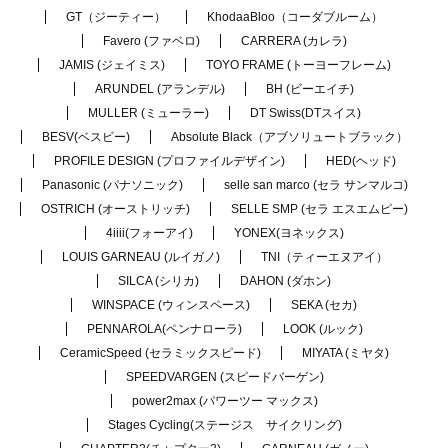
GT（ジーティー）
KhodaaBloo（コーダブルーム）
Favero (ファベロ)
CARRERA (カレラ)
JAMIS (ジェイミス)
TOYO FRAME (トーヨーフレーム)
ARUNDEL (アランデル)
BH (ビーエイチ)
MULLER (ミューラー)
DT Swiss(DTスイス)
BESV(ベスビー)
Absolute Black（アブソリュートブラック）
PROFILE DESIGN (プロファイルデザイン)
HED(ヘッド)
Panasonic (パナソニック)
selle san marco (セラ サンマルコ)
OSTRICH (オーストリッチ)
SELLE SMP (セラ エスエムピー)
4iiii(フォーアイ)
YONEX(ヨネックス)
LOUIS GARNEAU (ルイガノ)
TNI（ティーエヌアイ）
SILCA (シリカ)
DAHON (ダホン)
WINSPACE (ウィンスペース)
SEKA (セカ)
PENNAROLA(ペンナローラ)
LOOK (ルック)
CeramicSpeed (セラミックスピード)
MIYATA (ミヤタ)
SPEEDVARGEN (スピードバーゲン)
power2max (パワーツー マックス)
Stages Cycling(ステージス サイクリング)