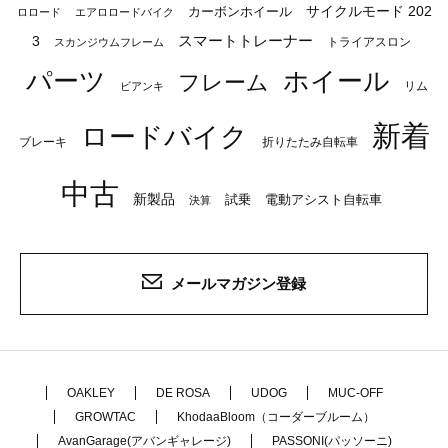
サイクルモード 202
カーボンホイール
ロロード
エアロロードバイク
スマートトレーナー
3
トライアスロン
スカンジウムフレーム
パーツ
ホイール
フレーム
リム
ビアンキ
新着
ロードバイク
ブレーキ
折りたたみ自転車
中古
新製品
試乗
電動アシスト自転車
決算
メールマガジン登録
OAKLEY
DE ROSA
UDOG
MUC-OFF
GROWTAC
KhodaaBloom（コーダーブルーム）
AvanGarage(アバンギャレージ)
PASSONI(パッソーニ)