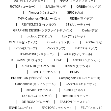
ASTVTE（アスチュート）
FFWD (ファストフォワード)
ROTOR (ローター)
SALSA (サルサ)
ORBEA (オルベア)
Pioneer (パイオニア)
GIRO (ジロ)
THM-Carbones (THMカーボン)
RIDEA (ライデア)
REYNOLDS (レイノルズ)
3T (スリーティー)
GRAPHITE DESIGN(グラファイトデザイン)
Deda (デダ)
prologo (プロロゴ)
fizik (フィジーク)
XENTIS (ゼンティス)
Condor（コンドル）
KOGA (コガ)
Scope(スコープ)
ZIPP (ジップ)
BASSO (バッソ)
TOMMASINI (トマジーニ)
Wilier (ウィリエール)
DT SWISS（DTスイス）
FFWD
ANCHOR (アンカー)
ARGON18 (アルゴン 18)
Bianchi (ビアンキ)
BMC (ビーエムシー)
BOMA
BROMPTON (ブロンプトン)
Campagnolo (カンパニョーロ)
Cannondale (キャノンデール)
CANYON (キャニオン)
cervelo（サーベロ）
Cinelli (チネリ)
COLNAGO (コルナゴ)
corratec(コラテック)
DE ROSA (デローザ)
EASTON (イーストン)
ENVE (エンヴィ)
FACTOR(ファクター)
FELT (フェルト)