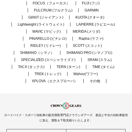
FOCUS（フォーカス）
FUJI (フジ)
FULCRUM (フルクラム)
GARMIN
GIANT (ジャイアント)
KUOTA (クオータ)
Lightweight (ライトウェイト)
LAPIERRE (ラピエール)
MAVIC (マビック)
MERIDA (メリダ)
PINARELLO (ピナレロ)
Rapha (ラファ)
RIDLEY (リドレー)
SCOTT (スコット)
SHIMANO（シマノ）
SHIMANO PRO (シマノプロ)
SPECIALIZED (スペシャライズド)
SRAM (スラム)
TACX (タックス)
TERN (ターン)
TIME (タイム)
TREK (トレック)
Wahoo(ワフー)
XPLOVA（エクスプローバ）
その他
ロードバイク・スポーツ自転車の販売買取専門店クラウンギアーズ 新品と中古の自転車販売
に加え、買取＆下取見積りいたします。