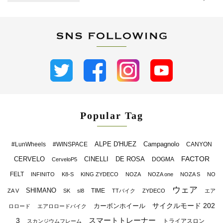
Popular Tag
ALPE D'HUEZ
Campagnolo
#LunWheels
#WINSPACE
CANYON
FACTOR
CERVELO
CINELLI
DE ROSA
DOGMA
CerveloP5
FELT
INFINITO
K8-S
KING ZYDECO
NOZA
NOZA one
NOZA S
NO
ウェア
SHIMANO
TIME
ZA V
SK
sl8
TTバイク
ZYDECO
エア
サイクルモード 202
カーボンホイール
ロロード
エアロロードバイク
スマートトレーナー
3
トライアスロン
スカンジウムフレーム