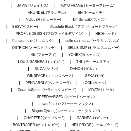
JAMIS (ジェイミス)
TOYO FRAME (トーヨーフレーム)
ARUNDEL (アランデル)
BH (ビーエイチ)
MULLER (ミューラー)
DT Swiss(DTスイス)
BESV(ベスビー)
Absolute Black（アブソリュートブラック）
PROFILE DESIGN (プロファイルデザイン)
HED(ヘッド)
Panasonic (パナソニック)
selle san marco (セラ サンマルコ)
OSTRICH (オーストリッチ)
SELLE SMP (セラ エスエムピー)
4iiii(フォーアイ)
YONEX(ヨネックス)
LOUIS GARNEAU (ルイガノ)
TNI（ティーエヌアイ）
SILCA (シリカ)
DAHON (ダホン)
WINSPACE (ウィンスペース)
SEKA (セカ)
PENNAROLA(ペンナローラ)
LOOK (ルック)
CeramicSpeed (セラミックスピード)
MIYATA (ミヤタ)
SPEEDVARGEN (スピードバーゲン)
power2max (パワーツー マックス)
Stages Cycling(ステージス サイクリング)
CHAPTER2(チャプター2)
GARNEAU (ガノー)
BONTRAGER (ボントレガー)
NEILPRYDE(ニールプライド)