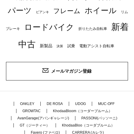
パーツ
ホイール
フレーム
リム
ビアンキ
新着
ロードバイク
ブレーキ
折りたたみ自転車
中古
新製品
試乗
電動アシスト自転車
決算
メールマガジン登録
OAKLEY
DE ROSA
UDOG
MUC-OFF
GROWTAC
KhodaaBloom（コーダーブルーム）
AvanGarage(アバンギャレージ)
PASSONI(パッソーニ)
GT（ジーティー）
KhodaaBloo（コーダブルーム）
Favero (ファベロ)
CARRERA (カレラ)