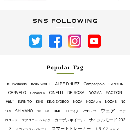
Popular Tag
ALPE D'HUEZ
Campagnolo
#LunWheels
#WINSPACE
CANYON
FACTOR
CERVELO
CINELLI
DE ROSA
DOGMA
CerveloP5
FELT
INFINITO
K8-S
KING ZYDECO
NOZA
NOZA one
NOZA S
NO
ウェア
SHIMANO
TIME
ZA V
SK
sl8
TTバイク
ZYDECO
エア
サイクルモード 202
カーボンホイール
ロロード
エアロロードバイク
スマートトレーナー
3
トライアスロン
スカンジウムフレーム