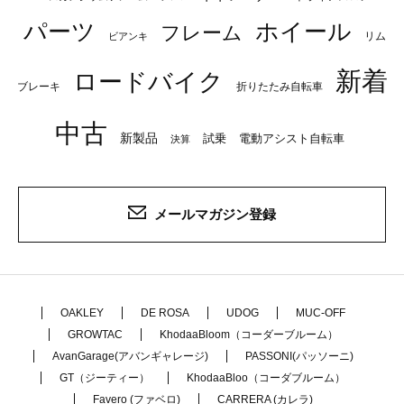
パーツ
ホイール
フレーム
リム
ビアンキ
新着
ロードバイク
ブレーキ
折りたたみ自転車
中古
新製品
試乗
電動アシスト自転車
決算
メールマガジン登録
OAKLEY
DE ROSA
UDOG
MUC-OFF
GROWTAC
KhodaaBloom（コーダーブルーム）
AvanGarage(アバンギャレージ)
PASSONI(パッソーニ)
GT（ジーティー）
KhodaaBloo（コーダブルーム）
Favero (ファベロ)
CARRERA (カレラ)