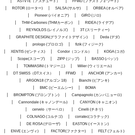
ASTVTE（アスチュート）
FFWD (ファストフォワード)
ROTOR (ローター)
SALSA (サルサ)
ORBEA (オルベア)
Pioneer (パイオニア)
GIRO (ジロ)
THM-Carbones (THMカーボン)
RIDEA (ライデア)
REYNOLDS (レイノルズ)
3T (スリーティー)
GRAPHITE DESIGN(グラファイトデザイン)
Deda (デダ)
prologo (プロロゴ)
fizik (フィジーク)
XENTIS (ゼンティス)
Condor（コンドル）
KOGA (コガ)
Scope(スコープ)
ZIPP (ジップ)
BASSO (バッソ)
TOMMASINI (トマジーニ)
Wilier (ウィリエール)
DT SWISS（DTスイス）
FFWD
ANCHOR (アンカー)
ARGON18 (アルゴン 18)
Bianchi (ビアンキ)
BMC (ビーエムシー)
BOMA
BROMPTON (ブロンプトン)
Campagnolo (カンパニョーロ)
Cannondale (キャノンデール)
CANYON (キャニオン)
cervelo（サーベロ）
Cinelli (チネリ)
COLNAGO (コルナゴ)
corratec(コラテック)
DE ROSA (デローザ)
EASTON (イーストン)
ENVE (エンヴィ)
FACTOR(ファクター)
FELT (フェルト)