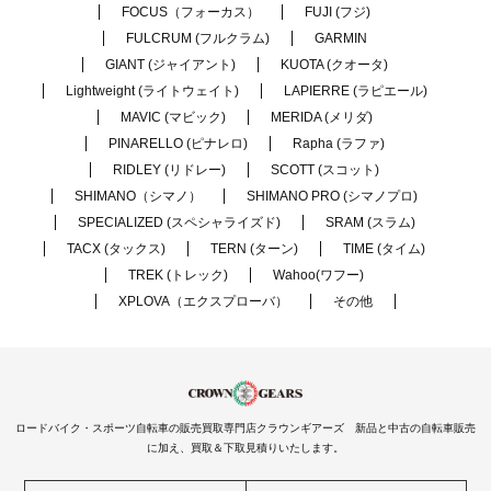
FOCUS（フォーカス）
FUJI (フジ)
FULCRUM (フルクラム)
GARMIN
GIANT (ジャイアント)
KUOTA (クオータ)
Lightweight (ライトウェイト)
LAPIERRE (ラピエール)
MAVIC (マビック)
MERIDA (メリダ)
PINARELLO (ピナレロ)
Rapha (ラファ)
RIDLEY (リドレー)
SCOTT (スコット)
SHIMANO（シマノ）
SHIMANO PRO (シマノプロ)
SPECIALIZED (スペシャライズド)
SRAM (スラム)
TACX (タックス)
TERN (ターン)
TIME (タイム)
TREK (トレック)
Wahoo(ワフー)
XPLOVA（エクスプローバ）
その他
ロードバイク・スポーツ自転車の販売買取専門店クラウンギアーズ 新品と中古の自転車販売
に加え、買取＆下取見積りいたします。