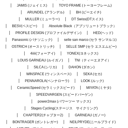
JAMIS (ジェイミス)
TOYO FRAME (トーヨーフレーム)
ARUNDEL (アランデル)
BH (ビーエイチ)
MULLER (ミューラー)
DT Swiss(DTスイス)
BESV(ベスビー)
Absolute Black（アブソリュートブラック）
PROFILE DESIGN (プロファイルデザイン)
HED(ヘッド)
Panasonic (パナソニック)
selle san marco (セラ サンマルコ)
OSTRICH (オーストリッチ)
SELLE SMP (セラ エスエムピー)
4iiii(フォーアイ)
YONEX(ヨネックス)
LOUIS GARNEAU (ルイガノ)
TNI（ティーエヌアイ）
SILCA (シリカ)
DAHON (ダホン)
WINSPACE (ウィンスペース)
SEKA (セカ)
PENNAROLA(ペンナローラ)
LOOK (ルック)
CeramicSpeed (セラミックスピード)
MIYATA (ミヤタ)
SPEEDVARGEN (スピードバーゲン)
power2max (パワーツー マックス)
Stages Cycling(ステージス サイクリング)
CHAPTER2(チャプター2)
GARNEAU (ガノー)
BONTRAGER (ボントレガー)
NEILPRYDE(ニールプライド)