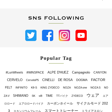
Popular Tag
ALPE D'HUEZ
Campagnolo
#LunWheels
#WINSPACE
CANYON
FACTOR
CERVELO
CINELLI
DE ROSA
DOGMA
CerveloP5
FELT
INFINITO
K8-S
KING ZYDECO
NOZA
NOZA one
NOZA S
NO
ウェア
SHIMANO
TIME
ZA V
SK
sl8
TTバイク
ZYDECO
エア
サイクルモード 202
カーボンホイール
ロロード
エアロロードバイク
スマートトレーナー
3
トライアスロン
スカンジウムフレーム