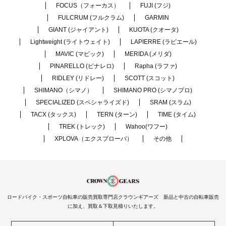
FOCUS（フォーカス）
FUJI (フジ)
FULCRUM (フルクラム)
GARMIN
GIANT (ジャイアント)
KUOTA (クオータ)
Lightweight (ライトウェイト)
LAPIERRE (ラピエール)
MAVIC (マビック)
MERIDA (メリダ)
PINARELLO (ピナレロ)
Rapha (ラファ)
RIDLEY (リドレー)
SCOTT (スコット)
SHIMANO（シマノ）
SHIMANO PRO (シマノプロ)
SPECIALIZED (スペシャライズド)
SRAM (スラム)
TACX (タックス)
TERN (ターン)
TIME (タイム)
TREK (トレック)
Wahoo(ワフー)
XPLOVA（エクスプローバ）
その他
ロードバイク・スポーツ自転車の販売買取専門店クラウンギアーズ 新品と中古の自転車販売
に加え、買取＆下取見積りいたします。