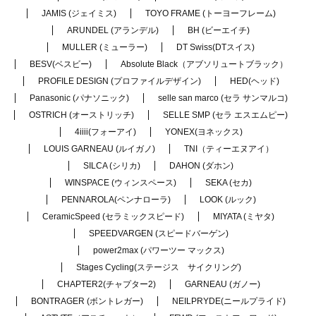
JAMIS (ジェイミス)
TOYO FRAME (トーヨーフレーム)
ARUNDEL (アランデル)
BH (ビーエイチ)
MULLER (ミューラー)
DT Swiss(DTスイス)
BESV(ベスビー)
Absolute Black（アブソリュートブラック）
PROFILE DESIGN (プロファイルデザイン)
HED(ヘッド)
Panasonic (パナソニック)
selle san marco (セラ サンマルコ)
OSTRICH (オーストリッチ)
SELLE SMP (セラ エスエムピー)
4iiii(フォーアイ)
YONEX(ヨネックス)
LOUIS GARNEAU (ルイガノ)
TNI（ティーエヌアイ）
SILCA (シリカ)
DAHON (ダホン)
WINSPACE (ウィンスペース)
SEKA (セカ)
PENNAROLA(ペンナローラ)
LOOK (ルック)
CeramicSpeed (セラミックスピード)
MIYATA (ミヤタ)
SPEEDVARGEN (スピードバーゲン)
power2max (パワーツー マックス)
Stages Cycling(ステージス サイクリング)
CHAPTER2(チャプター2)
GARNEAU (ガノー)
BONTRAGER (ボントレガー)
NEILPRYDE(ニールプライド)