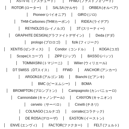
ASTVTE（アスチュート）
FFWD (ファストフォワード)
ROTOR (ローター)
SALSA (サルサ)
ORBEA (オルベア)
Pioneer (パイオニア)
GIRO (ジロ)
THM-Carbones (THMカーボン)
RIDEA (ライデア)
REYNOLDS (レイノルズ)
3T (スリーティー)
GRAPHITE DESIGN(グラファイトデザイン)
Deda (デダ)
prologo (プロロゴ)
fizik (フィジーク)
XENTIS (ゼンティス)
Condor（コンドル）
KOGA (コガ)
Scope(スコープ)
ZIPP (ジップ)
BASSO (バッソ)
TOMMASINI (トマジーニ)
Wilier (ウィリエール)
DT SWISS（DTスイス）
FFWD
ANCHOR (アンカー)
ARGON18 (アルゴン 18)
Bianchi (ビアンキ)
BMC (ビーエムシー)
BOMA
BROMPTON (ブロンプトン)
Campagnolo (カンパニョーロ)
Cannondale (キャノンデール)
CANYON (キャニオン)
cervelo（サーベロ）
Cinelli (チネリ)
COLNAGO (コルナゴ)
corratec(コラテック)
DE ROSA (デローザ)
EASTON (イーストン)
ENVE (エンヴィ)
FACTOR(ファクター)
FELT (フェルト)