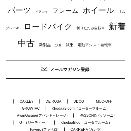
パーツ
ホイール
フレーム
リム
ビアンキ
新着
ロードバイク
ブレーキ
折りたたみ自転車
中古
新製品
試乗
電動アシスト自転車
決算
メールマガジン登録
OAKLEY
DE ROSA
UDOG
MUC-OFF
GROWTAC
KhodaaBloom（コーダーブルーム）
AvanGarage(アバンギャレージ)
PASSONI(パッソーニ)
GT（ジーティー）
KhodaaBloo（コーダブルーム）
Favero (ファベロ)
CARRERA (カレラ)