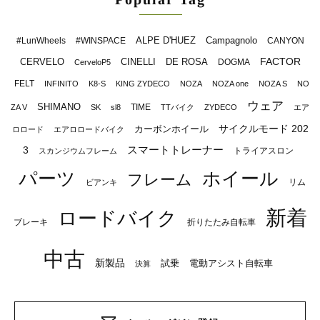
ALPE D'HUEZ
Campagnolo
#LunWheels
#WINSPACE
CANYON
FACTOR
CERVELO
CINELLI
DE ROSA
DOGMA
CerveloP5
FELT
INFINITO
K8-S
KING ZYDECO
NOZA
NOZA one
NOZA S
NO
ウェア
SHIMANO
TIME
ZA V
SK
sl8
TTバイク
ZYDECO
エア
サイクルモード 202
カーボンホイール
ロロード
エアロロードバイク
スマートトレーナー
3
トライアスロン
スカンジウムフレーム
パーツ
ホイール
フレーム
リム
ビアンキ
新着
ロードバイク
ブレーキ
折りたたみ自転車
中古
新製品
試乗
電動アシスト自転車
決算