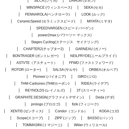
SILCA (シリカ)
DAHON (ダホン)
WINSPACE (ウィンスペース)
SEKA (セカ)
PENNAROLA(ペンナローラ)
LOOK (ルック)
CeramicSpeed (セラミックスピード)
MIYATA (ミヤタ)
SPEEDVARGEN (スピードバーゲン)
power2max (パワーツー マックス)
Stages Cycling(ステージス サイクリング)
CHAPTER2(チャプター2)
GARNEAU (ガノー)
BONTRAGER (ボントレガー)
NEILPRYDE(ニールプライド)
ASTVTE（アスチュート）
FFWD (ファストフォワード)
ROTOR (ローター)
SALSA (サルサ)
ORBEA (オルベア)
Pioneer (パイオニア)
GIRO (ジロ)
THM-Carbones (THMカーボン)
RIDEA (ライデア)
REYNOLDS (レイノルズ)
3T (スリーティー)
GRAPHITE DESIGN(グラファイトデザイン)
Deda (デダ)
prologo (プロロゴ)
fizik (フィジーク)
XENTIS (ゼンティス)
Condor（コンドル）
KOGA (コガ)
Scope(スコープ)
ZIPP (ジップ)
BASSO (バッソ)
TOMMASINI (トマジーニ)
Wilier (ウィリエール)