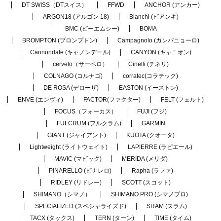
DT SWISS（DTスイス）
FFWD
ANCHOR (アンカー)
ARGON18 (アルゴン 18)
Bianchi (ビアンキ)
BMC (ビーエムシー)
BOMA
BROMPTON (ブロンプトン)
Campagnolo (カンパニョーロ)
Cannondale (キャノンデール)
CANYON (キャニオン)
cervelo（サーベロ）
Cinelli (チネリ)
COLNAGO (コルナゴ)
corratec(コラテック)
DE ROSA (デローザ)
EASTON (イーストン)
ENVE (エンヴィ)
FACTOR(ファクター)
FELT (フェルト)
FOCUS（フォーカス）
FUJI (フジ)
FULCRUM (フルクラム)
GARMIN
GIANT (ジャイアント)
KUOTA (クオータ)
Lightweight (ライトウェイト)
LAPIERRE (ラピエール)
MAVIC (マビック)
MERIDA (メリダ)
PINARELLO (ピナレロ)
Rapha (ラファ)
RIDLEY (リドレー)
SCOTT (スコット)
SHIMANO（シマノ）
SHIMANO PRO (シマノプロ)
SPECIALIZED (スペシャライズド)
SRAM (スラム)
TACX (タックス)
TERN (ターン)
TIME (タイム)