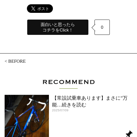
面白いと思ったら
0
コチラをClick！
<
BEFORE
【常設試乗車あります】まさに”万
能
…続きを読む
2025/07/09