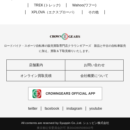
TREK (トレック)
Wahoo(ワフー)
XPLOVA（エクスプローバ）
その他
ロードバイク・スポーツ自転車の販売買取専門店クラウンギアーズ 新品と中古の自転車販売
に加え、買取＆下取見積りいたします。
店舗案内
お問い合わせ
オンライン買取見積
会社概要について
twitter
facebook
instagram
youtube
All contents are reserved by Syuppin Co.,Ltd. シュッピン株式会社
東京都公安委員会許可 第304360508043号