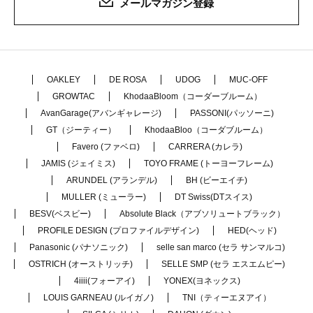
メールマガジン登録
OAKLEY
DE ROSA
UDOG
MUC-OFF
GROWTAC
KhodaaBloom（コーダーブルーム）
AvanGarage(アバンギャレージ)
PASSONI(パッソーニ)
GT（ジーティー）
KhodaaBloo（コーダブルーム）
Favero (ファベロ)
CARRERA (カレラ)
JAMIS (ジェイミス)
TOYO FRAME (トーヨーフレーム)
ARUNDEL (アランデル)
BH (ビーエイチ)
MULLER (ミューラー)
DT Swiss(DTスイス)
BESV(ベスビー)
Absolute Black（アブソリュートブラック）
PROFILE DESIGN (プロファイルデザイン)
HED(ヘッド)
Panasonic (パナソニック)
selle san marco (セラ サンマルコ)
OSTRICH (オーストリッチ)
SELLE SMP (セラ エスエムピー)
4iiii(フォーアイ)
YONEX(ヨネックス)
LOUIS GARNEAU (ルイガノ)
TNI（ティーエヌアイ）