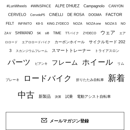
ALPE D'HUEZ
Campagnolo
#LunWheels
#WINSPACE
CANYON
FACTOR
CERVELO
CINELLI
DE ROSA
DOGMA
CerveloP5
FELT
INFINITO
K8-S
KING ZYDECO
NOZA
NOZA one
NOZA S
NO
ウェア
SHIMANO
TIME
ZA V
SK
sl8
TTバイク
ZYDECO
エア
サイクルモード 202
カーボンホイール
ロロード
エアロロードバイク
スマートトレーナー
3
トライアスロン
スカンジウムフレーム
パーツ
ホイール
フレーム
リム
ビアンキ
新着
ロードバイク
ブレーキ
折りたたみ自転車
中古
新製品
試乗
電動アシスト自転車
決算
メールマガジン登録