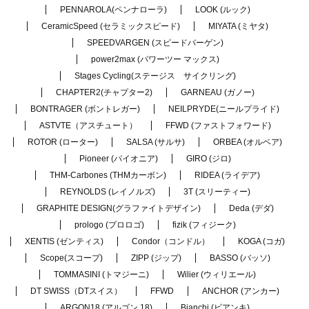
PENNAROLA(ペンナローラ)
LOOK (ルック)
CeramicSpeed (セラミックスピード)
MIYATA (ミヤタ)
SPEEDVARGEN (スピードバーゲン)
power2max (パワーツー マックス)
Stages Cycling(ステージス サイクリング)
CHAPTER2(チャプター2)
GARNEAU (ガノー)
BONTRAGER (ボントレガー)
NEILPRYDE(ニールプライド)
ASTVTE（アスチュート）
FFWD (ファストフォワード)
ROTOR (ローター)
SALSA (サルサ)
ORBEA (オルベア)
Pioneer (パイオニア)
GIRO (ジロ)
THM-Carbones (THMカーボン)
RIDEA (ライデア)
REYNOLDS (レイノルズ)
3T (スリーティー)
GRAPHITE DESIGN(グラファイトデザイン)
Deda (デダ)
prologo (プロロゴ)
fizik (フィジーク)
XENTIS (ゼンティス)
Condor（コンドル）
KOGA (コガ)
Scope(スコープ)
ZIPP (ジップ)
BASSO (バッソ)
TOMMASINI (トマジーニ)
Wilier (ウィリエール)
DT SWISS（DTスイス）
FFWD
ANCHOR (アンカー)
ARGON18 (アルゴン 18)
Bianchi (ビアンキ)