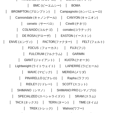
BMC (ビーエムシー)
BOMA
BROMPTON (ブロンプトン)
Campagnolo (カンパニョーロ)
Cannondale (キャノンデール)
CANYON (キャニオン)
cervelo（サーベロ）
Cinelli (チネリ)
COLNAGO (コルナゴ)
corratec(コラテック)
DE ROSA (デローザ)
EASTON (イーストン)
ENVE (エンヴィ)
FACTOR(ファクター)
FELT (フェルト)
FOCUS（フォーカス）
FUJI (フジ)
FULCRUM (フルクラム)
GARMIN
GIANT (ジャイアント)
KUOTA (クオータ)
Lightweight (ライトウェイト)
LAPIERRE (ラピエール)
MAVIC (マビック)
MERIDA (メリダ)
PINARELLO (ピナレロ)
Rapha (ラファ)
RIDLEY (リドレー)
SCOTT (スコット)
SHIMANO（シマノ）
SHIMANO PRO (シマノプロ)
SPECIALIZED (スペシャライズド)
SRAM (スラム)
TACX (タックス)
TERN (ターン)
TIME (タイム)
TREK (トレック)
Wahoo(ワフー)