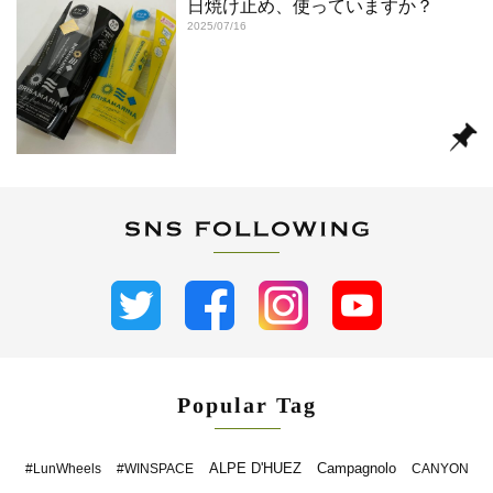
日焼け止め、使っていますか？
2025/07/16
Popular Tag
ALPE D'HUEZ
Campagnolo
#LunWheels
#WINSPACE
CANYON