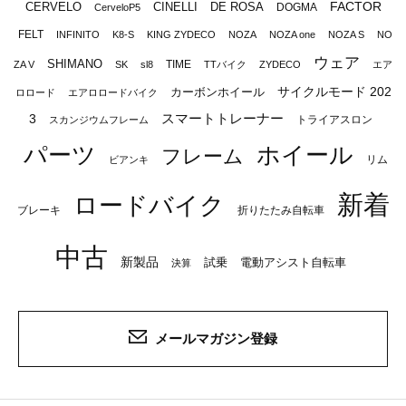
FACTOR
CERVELO
CINELLI
DE ROSA
DOGMA
CerveloP5
FELT
INFINITO
K8-S
KING ZYDECO
NOZA
NOZA one
NOZA S
NO
ウェア
SHIMANO
TIME
ZA V
SK
sl8
TTバイク
ZYDECO
エア
サイクルモード 202
カーボンホイール
ロロード
エアロロードバイク
スマートトレーナー
3
トライアスロン
スカンジウムフレーム
パーツ
ホイール
フレーム
リム
ビアンキ
新着
ロードバイク
ブレーキ
折りたたみ自転車
中古
新製品
試乗
電動アシスト自転車
決算
メールマガジン登録