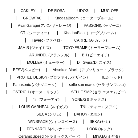
OAKLEY
DE ROSA
UDOG
MUC-OFF
GROWTAC
KhodaaBloom（コーダーブルーム）
AvanGarage(アバンギャレージ)
PASSONI(パッソーニ)
GT（ジーティー）
KhodaaBloo（コーダブルーム）
Favero (ファベロ)
CARRERA (カレラ)
JAMIS (ジェイミス)
TOYO FRAME (トーヨーフレーム)
ARUNDEL (アランデル)
BH (ビーエイチ)
MULLER (ミューラー)
DT Swiss(DTスイス)
BESV(ベスビー)
Absolute Black（アブソリュートブラック）
PROFILE DESIGN (プロファイルデザイン)
HED(ヘッド)
Panasonic (パナソニック)
selle san marco (セラ サンマルコ)
OSTRICH (オーストリッチ)
SELLE SMP (セラ エスエムピー)
4iiii(フォーアイ)
YONEX(ヨネックス)
LOUIS GARNEAU (ルイガノ)
TNI（ティーエヌアイ）
SILCA (シリカ)
DAHON (ダホン)
WINSPACE (ウィンスペース)
SEKA (セカ)
PENNAROLA(ペンナローラ)
LOOK (ルック)
CeramicSpeed (セラミックスピード)
MIYATA (ミヤタ)