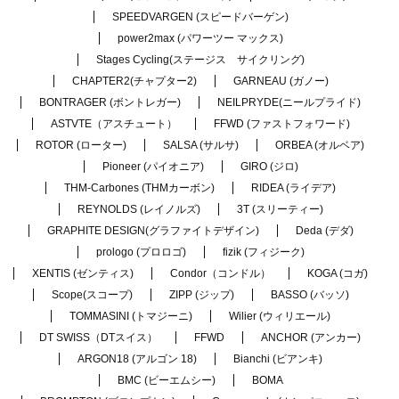
SPEEDVARGEN (スピードバーゲン)
power2max (パワーツー マックス)
Stages Cycling(ステージス サイクリング)
CHAPTER2(チャプター2)
GARNEAU (ガノー)
BONTRAGER (ボントレガー)
NEILPRYDE(ニールプライド)
ASTVTE（アスチュート）
FFWD (ファストフォワード)
ROTOR (ローター)
SALSA (サルサ)
ORBEA (オルベア)
Pioneer (パイオニア)
GIRO (ジロ)
THM-Carbones (THMカーボン)
RIDEA (ライデア)
REYNOLDS (レイノルズ)
3T (スリーティー)
GRAPHITE DESIGN(グラファイトデザイン)
Deda (デダ)
prologo (プロロゴ)
fizik (フィジーク)
XENTIS (ゼンティス)
Condor（コンドル）
KOGA (コガ)
Scope(スコープ)
ZIPP (ジップ)
BASSO (バッソ)
TOMMASINI (トマジーニ)
Wilier (ウィリエール)
DT SWISS（DTスイス）
FFWD
ANCHOR (アンカー)
ARGON18 (アルゴン 18)
Bianchi (ビアンキ)
BMC (ビーエムシー)
BOMA