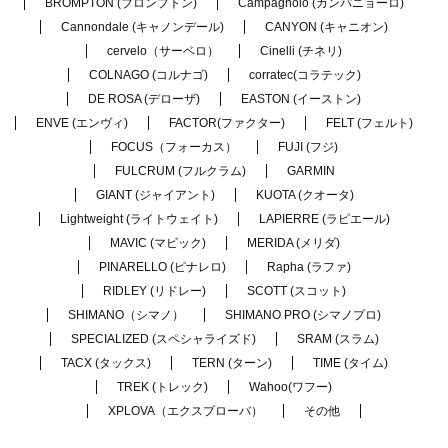
BROMPTON (ブロンプトン)
Campagnolo (カンパニョーロ)
Cannondale (キャノンデール)
CANYON (キャニオン)
cervelo（サーベロ）
Cinelli (チネリ)
COLNAGO (コルナゴ)
corratec(コラテック)
DE ROSA (デローザ)
EASTON (イーストン)
ENVE (エンヴィ)
FACTOR(ファクター)
FELT (フェルト)
FOCUS（フォーカス）
FUJI (フジ)
FULCRUM (フルクラム)
GARMIN
GIANT (ジャイアント)
KUOTA (クオータ)
Lightweight (ライトウェイト)
LAPIERRE (ラピエール)
MAVIC (マビック)
MERIDA (メリダ)
PINARELLO (ピナレロ)
Rapha (ラファ)
RIDLEY (リドレー)
SCOTT (スコット)
SHIMANO（シマノ）
SHIMANO PRO (シマノプロ)
SPECIALIZED (スペシャライズド)
SRAM (スラム)
TACX (タックス)
TERN (ターン)
TIME (タイム)
TREK (トレック)
Wahoo(ワフー)
XPLOVA（エクスプローバ）
その他