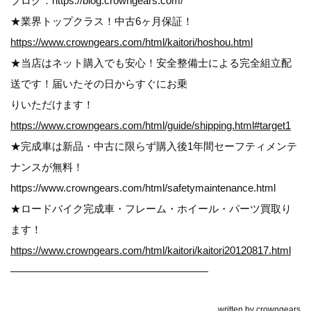
ブログ：https://blog.crowngears.com/
★業界トップクラス！中古6ヶ月保証！
https://www.crowngears.com/html/kaitori/hoshou.html
★当店はネット購入でも安心！安全整備士による完全組立配
送です！届いたその日からすぐにお乗
りいただけます！
https://www.crowngears.com/html/guide/shipping.html#target1
★完成車は新品・中古に限らず購入後1年間セーフティメンテ
ナンスが無料！
https://www.crowngears.com/html/safetymaintenance.html
★ロードバイク完成車・フレーム・ホイール・パーツ買取り
ます！
https://www.crowngears.com/html/kaitori/kaitori20120817.html
———————————————————
written by
crowngears