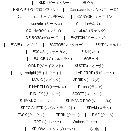
BMC (ビーエムシー)
BOMA
BROMPTON (ブロンプトン)
Campagnolo (カンパニョーロ)
Cannondale (キャノンデール)
CANYON (キャニオン)
cervelo（サーベロ）
Cinelli (チネリ)
COLNAGO (コルナゴ)
corratec(コラテック)
DE ROSA (デローザ)
EASTON (イーストン)
ENVE (エンヴィ)
FACTOR(ファクター)
FELT (フェルト)
FOCUS（フォーカス）
FUJI (フジ)
FULCRUM (フルクラム)
GARMIN
GIANT (ジャイアント)
KUOTA (クオータ)
Lightweight (ライトウェイト)
LAPIERRE (ラピエール)
MAVIC (マビック)
MERIDA (メリダ)
PINARELLO (ピナレロ)
Rapha (ラファ)
RIDLEY (リドレー)
SCOTT (スコット)
SHIMANO（シマノ）
SHIMANO PRO (シマノプロ)
SPECIALIZED (スペシャライズド)
SRAM (スラム)
TACX (タックス)
TERN (ターン)
TIME (タイム)
TREK (トレック)
Wahoo(ワフー)
XPLOVA（エクスプローバ）
その他