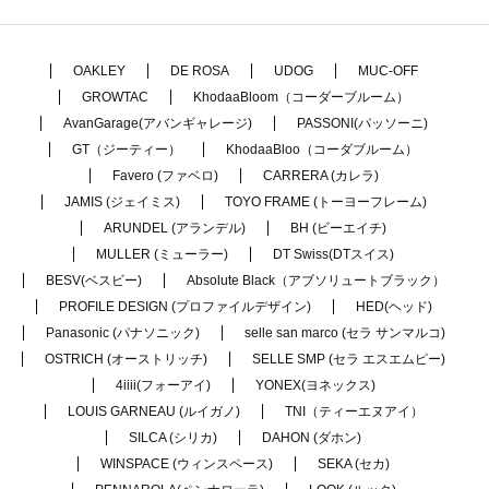
OAKLEY
DE ROSA
UDOG
MUC-OFF
GROWTAC
KhodaaBloom（コーダーブルーム）
AvanGarage(アバンギャレージ)
PASSONI(パッソーニ)
GT（ジーティー）
KhodaaBloo（コーダブルーム）
Favero (ファベロ)
CARRERA (カレラ)
JAMIS (ジェイミス)
TOYO FRAME (トーヨーフレーム)
ARUNDEL (アランデル)
BH (ビーエイチ)
MULLER (ミューラー)
DT Swiss(DTスイス)
BESV(ベスビー)
Absolute Black（アブソリュートブラック）
PROFILE DESIGN (プロファイルデザイン)
HED(ヘッド)
Panasonic (パナソニック)
selle san marco (セラ サンマルコ)
OSTRICH (オーストリッチ)
SELLE SMP (セラ エスエムピー)
4iiii(フォーアイ)
YONEX(ヨネックス)
LOUIS GARNEAU (ルイガノ)
TNI（ティーエヌアイ）
SILCA (シリカ)
DAHON (ダホン)
WINSPACE (ウィンスペース)
SEKA (セカ)