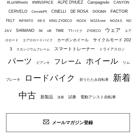
ALPE D'HUEZ
Campagnolo
#LunWheels
#WINSPACE
CANYON
FACTOR
CERVELO
CINELLI
DE ROSA
DOGMA
CerveloP5
FELT
INFINITO
K8-S
KING ZYDECO
NOZA
NOZA one
NOZA S
NO
ウェア
SHIMANO
TIME
ZA V
SK
sl8
TTバイク
ZYDECO
エア
サイクルモード 202
カーボンホイール
ロロード
エアロロードバイク
スマートトレーナー
3
トライアスロン
スカンジウムフレーム
パーツ
ホイール
フレーム
リム
ビアンキ
新着
ロードバイク
ブレーキ
折りたたみ自転車
中古
新製品
試乗
電動アシスト自転車
決算
メールマガジン登録