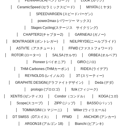
PENNAROLA(ペンナローラ)
LOOK (ルック)
CeramicSpeed (セラミックスピード)
MIYATA (ミヤタ)
SPEEDVARGEN (スピードバーゲン)
power2max (パワーツー マックス)
Stages Cycling(ステージス サイクリング)
CHAPTER2(チャプター2)
GARNEAU (ガノー)
BONTRAGER (ボントレガー)
NEILPRYDE(ニールプライド)
ASTVTE（アスチュート）
FFWD (ファストフォワード)
ROTOR (ローター)
SALSA (サルサ)
ORBEA (オルベア)
Pioneer (パイオニア)
GIRO (ジロ)
THM-Carbones (THMカーボン)
RIDEA (ライデア)
REYNOLDS (レイノルズ)
3T (スリーティー)
GRAPHITE DESIGN(グラファイトデザイン)
Deda (デダ)
prologo (プロロゴ)
fizik (フィジーク)
XENTIS (ゼンティス)
Condor（コンドル）
KOGA (コガ)
Scope(スコープ)
ZIPP (ジップ)
BASSO (バッソ)
TOMMASINI (トマジーニ)
Wilier (ウィリエール)
DT SWISS（DTスイス）
FFWD
ANCHOR (アンカー)
ARGON18 (アルゴン 18)
Bianchi (ビアンキ)