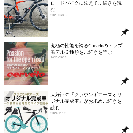
ロードバイクに添えて
…続きを読
む
2025/06/28
究極の性能を誇るCarveloのトップ
モデル３種類を
…続きを読む
2025/05/22
大好評の『クラウンギアーズオリ
ジナル完成車』がお求め
…続きを
読む
2024/11/02