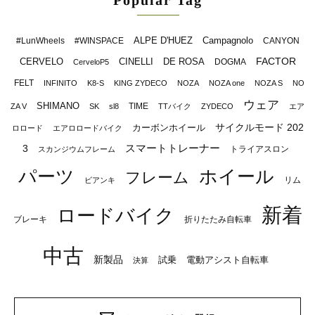
ALPE D'HUEZ
Campagnolo
#LunWheels
#WINSPACE
CANYON
FACTOR
CERVELO
CINELLI
DE ROSA
DOGMA
CerveloP5
FELT
INFINITO
K8-S
KING ZYDECO
NOZA
NOZA one
NOZA S
NO
ウェア
SHIMANO
TIME
ZA V
SK
sl8
TTバイク
ZYDECO
エア
サイクルモード 202
カーボンホイール
ロロード
エアロロードバイク
スマートトレーナー
3
トライアスロン
スカンジウムフレーム
パーツ
ホイール
フレーム
リム
ビアンキ
新着
ロードバイク
ブレーキ
折りたたみ自転車
中古
新製品
試乗
電動アシスト自転車
決算