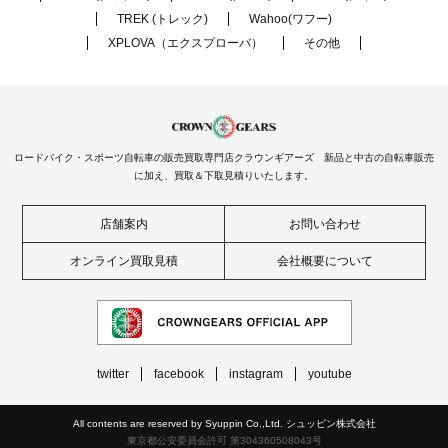
TREK (トレック)
Wahoo(ワフー)
XPLOVA（エクスプローバ）
その他
ロードバイク・スポーツ自転車の販売買取専門店クラウンギアーズ 新品と中古の自転車販売
に加え、買取＆下取見積りいたします。
店舗案内
お問い合わせ
オンライン買取見積
会社概要について
twitter
facebook
instagram
youtube
All contents are reserved by Syuppin Co.,Ltd. シュッピン株式会社
東京都公安委員会許可 第304360508043号