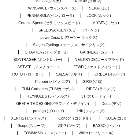
SILCA (シリカ)
DAHON (ダホン)
WINSPACE (ウィンスペース)
SEKA (セカ)
PENNAROLA(ペンナローラ)
LOOK (ルック)
CeramicSpeed (セラミックスピード)
MIYATA (ミヤタ)
SPEEDVARGEN (スピードバーゲン)
power2max (パワーツー マックス)
Stages Cycling(ステージス サイクリング)
CHAPTER2(チャプター2)
GARNEAU (ガノー)
BONTRAGER (ボントレガー)
NEILPRYDE(ニールプライド)
ASTVTE（アスチュート）
FFWD (ファストフォワード)
ROTOR (ローター)
SALSA (サルサ)
ORBEA (オルベア)
Pioneer (パイオニア)
GIRO (ジロ)
THM-Carbones (THMカーボン)
RIDEA (ライデア)
REYNOLDS (レイノルズ)
3T (スリーティー)
GRAPHITE DESIGN(グラファイトデザイン)
Deda (デダ)
prologo (プロロゴ)
fizik (フィジーク)
XENTIS (ゼンティス)
Condor（コンドル）
KOGA (コガ)
Scope(スコープ)
ZIPP (ジップ)
BASSO (バッソ)
TOMMASINI (トマジーニ)
Wilier (ウィリエール)