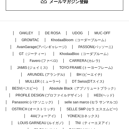
メールマガジン登録
OAKLEY
DE ROSA
UDOG
MUC-OFF
GROWTAC
KhodaaBloom（コーダーブルーム）
AvanGarage(アバンギャレージ)
PASSONI(パッソーニ)
GT（ジーティー）
KhodaaBloo（コーダブルーム）
Favero (ファベロ)
CARRERA (カレラ)
JAMIS (ジェイミス)
TOYO FRAME (トーヨーフレーム)
ARUNDEL (アランデル)
BH (ビーエイチ)
MULLER (ミューラー)
DT Swiss(DTスイス)
BESV(ベスビー)
Absolute Black（アブソリュートブラック）
PROFILE DESIGN (プロファイルデザイン)
HED(ヘッド)
Panasonic (パナソニック)
selle san marco (セラ サンマルコ)
OSTRICH (オーストリッチ)
SELLE SMP (セラ エスエムピー)
4iiii(フォーアイ)
YONEX(ヨネックス)
LOUIS GARNEAU (ルイガノ)
TNI（ティーエヌアイ）