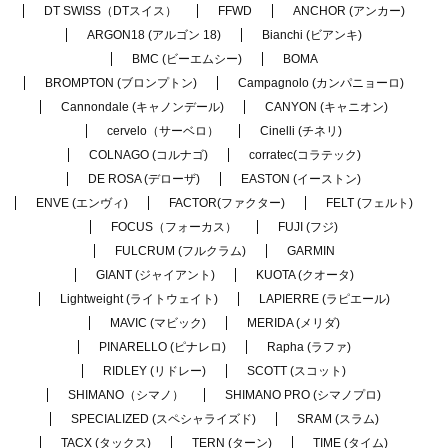
DT SWISS（DTスイス）
FFWD
ANCHOR (アンカー)
ARGON18 (アルゴン 18)
Bianchi (ビアンキ)
BMC (ビーエムシー)
BOMA
BROMPTON (ブロンプトン)
Campagnolo (カンパニョーロ)
Cannondale (キャノンデール)
CANYON (キャニオン)
cervelo（サーベロ）
Cinelli (チネリ)
COLNAGO (コルナゴ)
corratec(コラテック)
DE ROSA (デローザ)
EASTON (イーストン)
ENVE (エンヴィ)
FACTOR(ファクター)
FELT (フェルト)
FOCUS（フォーカス）
FUJI (フジ)
FULCRUM (フルクラム)
GARMIN
GIANT (ジャイアント)
KUOTA (クオータ)
Lightweight (ライトウェイト)
LAPIERRE (ラピエール)
MAVIC (マビック)
MERIDA (メリダ)
PINARELLO (ピナレロ)
Rapha (ラファ)
RIDLEY (リドレー)
SCOTT (スコット)
SHIMANO（シマノ）
SHIMANO PRO (シマノプロ)
SPECIALIZED (スペシャライズド)
SRAM (スラム)
TACX (タックス)
TERN (ターン)
TIME (タイム)