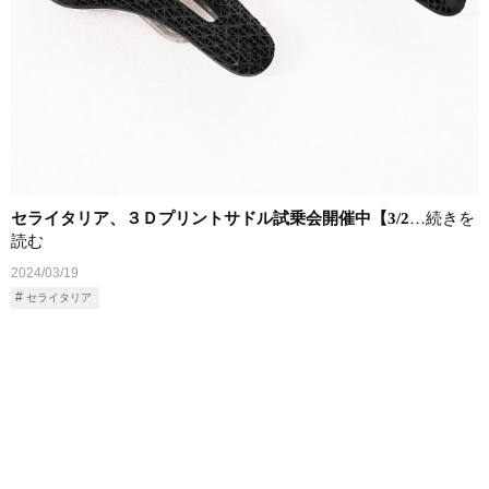
セライタリア、３Ｄプリントサドル試乗会開催中【3/2
…続きを
読む
2024/03/19
セライタリア