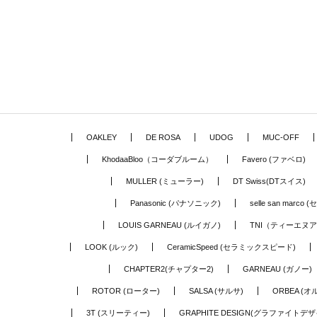
OAKLEY
DE ROSA
UDOG
MUC-OFF
KhodaaBloo（コーダブルーム）
Favero (ファベロ)
MULLER (ミューラー)
DT Swiss(DTスイス)
Panasonic (パナソニック)
selle san marc
LOUIS GARNEAU (ルイガノ)
TNI（ティーエヌ
LOOK (ルック)
CeramicSpeed (セラミックスピード)
CHAPTER2(チャプター2)
GARNEAU (ガノー)
ROTOR (ローター)
SALSA (サルサ)
ORBEA (オ
3T (スリーティー)
GRAPHITE DESIGN(グラファイトデザ