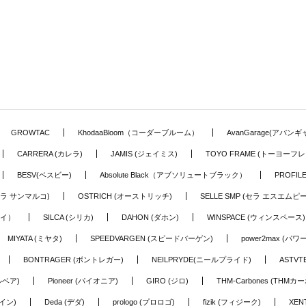
GROWTAC
KhodaaBloom（コーダーブルーム）
AvanGarage(アバン
CARRERA (カレラ)
JAMIS (ジェイミス)
TOYO FRAME (トーヨーフレ
BESV(ベスビー)
Absolute Black（アブソリュートブラック）
PROFI
o (セラ サンマルコ)
OSTRICH (オーストリッチ)
SELLE SMP (セラ エスエムピー
アイ）
SILCA (シリカ)
DAHON (ダホン)
WINSPACE (ウィンスペース)
MIYATA (ミヤタ)
SPEEDVARGEN (スピードバーゲン)
power2max (パ
BONTRAGER (ボントレガー)
NEILPRYDE(ニールプライド)
ASTV
ルベア)
Pioneer (パイオニア)
GIRO (ジロ)
THM-Carbones (THMカ
イン)
Deda (デダ)
prologo (プロロゴ)
fizik (フィジーク)
XEN