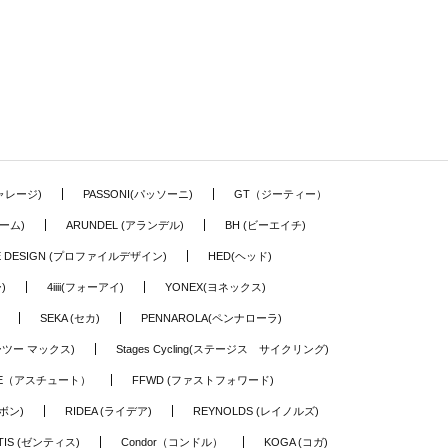
ギャレージ)
PASSONI(パッソーニ)
GT（ジーティー）
ーム)
ARUNDEL (アランデル)
BH (ビーエイチ)
LE DESIGN (プロファイルデザイン)
HED(ヘッド)
)
4iiii(フォーアイ)
YONEX(ヨネックス)
SEKA (セカ)
PENNAROLA(ペンナローラ)
ワーツー マックス)
Stages Cycling(ステージス サイクリング)
TE（アスチュート）
FFWD (ファストフォワード)
ーボン)
RIDEA (ライデア)
REYNOLDS (レイノルズ)
TIS (ゼンティス)
Condor（コンドル）
KOGA (コガ)