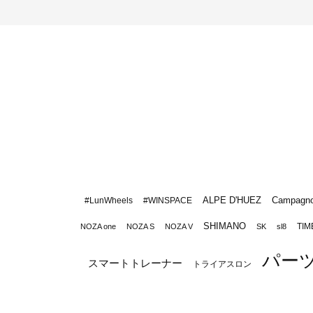
ALPE D'HUEZ
Campagno
#LunWheels
#WINSPACE
SHIMANO
TIM
NOZA one
NOZA S
NOZA V
SK
sl8
パー
スマートトレーナー
トライアスロン