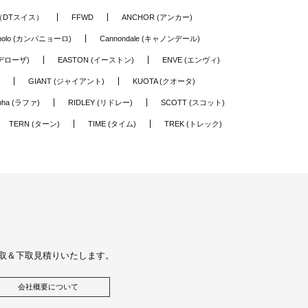
S（DTスイス）
FFWD
ANCHOR (アンカー)
nolo (カンパニョーロ)
Cannondale (キャノンデール)
(デローザ)
EASTON (イーストン)
ENVE (エンヴィ)
GIANT (ジャイアント)
KUOTA (クオータ)
pha (ラファ)
RIDLEY (リドレー)
SCOTT (スコット)
TERN (ターン)
TIME (タイム)
TREK (トレック)
取＆下取見積りいたします。
会社概要について