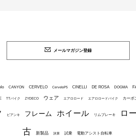
メールマガジン登録
F
lo
CERVELO
CINELLI
DE ROSA
CANYON
DOGMA
CerveloP5
ウェア
カーボ
E
TTバイク
ZYDECO
エアロロード
エアロロードバイク
ロ
ツ
ホイール
フレーム
リムブレーキ
ビアンキ
古
新製品
試乗
電動アシスト自転車
決算