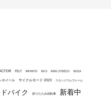
ACTOR
FELT
INFINITO
K8-S
KING ZYDECO
NOZA
サイクルモード 2023
ンホイール
スカンジウムフレーム
新着中
ードバイク
折りたたみ自転車