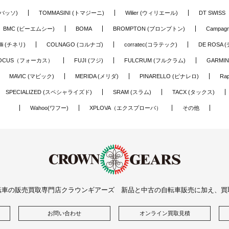
(バッソ)
TOMMASINI (トマジーニ)
Wilier (ウィリエール)
DT SWIS
BMC (ビーエムシー)
BOMA
BROMPTON (ブロンプトン)
Campag
elli (チネリ)
COLNAGO (コルナゴ)
corratec(コラテック)
DE ROSA 
OCUS（フォーカス）
FUJI (フジ)
FULCRUM (フルクラム)
GARMIN
MAVIC (マビック)
MERIDA (メリダ)
PINARELLO (ピナレロ)
Ra
SPECIALIZED (スペシャライズド)
SRAM (スラム)
TACX (タックス)
Wahoo(ワフー)
XPLOVA（エクスプローバ）
その他
転車の販売買取専門店クラウンギアーズ 新品と中古の自転車販売に加え、買
お問い合わせ
オンライン買取見積