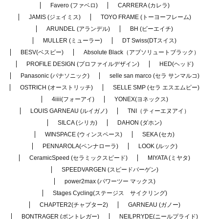
Favero (ファベロ)
CARRERA (カレラ)
JAMIS (ジェイミス)
TOYO FRAME (トーヨーフレーム)
ARUNDEL (アランデル)
BH (ビーエイチ)
MULLER (ミューラー)
DT Swiss(DTスイス)
BESV(ベスビー)
Absolute Black（アブソリュートブラック）
PROFILE DESIGN (プロファイルデザイン)
HED(ヘッド)
Panasonic (パナソニック)
selle san marco (セラ サンマルコ)
OSTRICH (オーストリッチ)
SELLE SMP (セラ エスエムピー)
4iiii(フォーアイ)
YONEX(ヨネックス)
LOUIS GARNEAU (ルイガノ)
TNI（ティーエヌアイ）
SILCA (シリカ)
DAHON (ダホン)
WINSPACE (ウィンスペース)
SEKA (セカ)
PENNAROLA(ペンナローラ)
LOOK (ルック)
CeramicSpeed (セラミックスピード)
MIYATA (ミヤタ)
SPEEDVARGEN (スピードバーゲン)
power2max (パワーツー マックス)
Stages Cycling(ステージス サイクリング)
CHAPTER2(チャプター2)
GARNEAU (ガノー)
BONTRAGER (ボントレガー)
NEILPRYDE(ニールプライド)