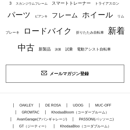
スマートトレーナー
3
トライアスロン
スカンジウムフレーム
パーツ
ホイール
フレーム
リム
ビアンキ
新着
ロードバイク
ブレーキ
折りたたみ自転車
中古
新製品
試乗
電動アシスト自転車
決算
メールマガジン登録
OAKLEY
DE ROSA
UDOG
MUC-OFF
GROWTAC
KhodaaBloom（コーダーブルーム）
AvanGarage(アバンギャレージ)
PASSONI(パッソーニ)
GT（ジーティー）
KhodaaBloo（コーダブルーム）