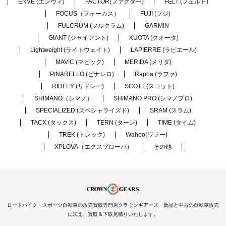
ENVE (エンヴィ)
FACTOR(ファクター)
FELT (フェルト)
FOCUS（フォーカス）
FUJI (フジ)
FULCRUM (フルクラム)
GARMIN
GIANT (ジャイアント)
KUOTA (クオータ)
Lightweight (ライトウェイト)
LAPIERRE (ラピエール)
MAVIC (マビック)
MERIDA (メリダ)
PINARELLO (ピナレロ)
Rapha (ラファ)
RIDLEY (リドレー)
SCOTT (スコット)
SHIMANO（シマノ）
SHIMANO PRO (シマノプロ)
SPECIALIZED (スペシャライズド)
SRAM (スラム)
TACX (タックス)
TERN (ターン)
TIME (タイム)
TREK (トレック)
Wahoo(ワフー)
XPLOVA（エクスプローバ）
その他
ロードバイク・スポーツ自転車の販売買取専門店クラウンギアーズ 新品と中古の自転車販売
に加え、買取＆下取見積りいたします。