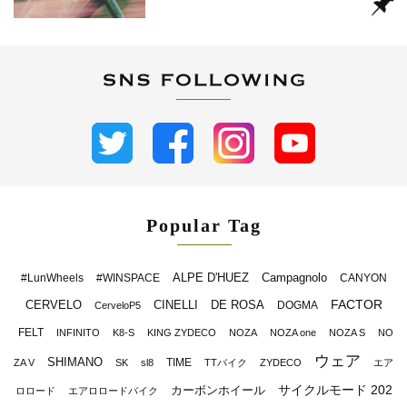
Popular Tag
ALPE D'HUEZ
Campagnolo
#LunWheels
#WINSPACE
CANYON
FACTOR
CERVELO
CINELLI
DE ROSA
DOGMA
CerveloP5
FELT
INFINITO
K8-S
KING ZYDECO
NOZA
NOZA one
NOZA S
NO
ウェア
SHIMANO
TIME
ZA V
SK
sl8
TTバイク
ZYDECO
エア
サイクルモード 202
カーボンホイール
ロロード
エアロロードバイク