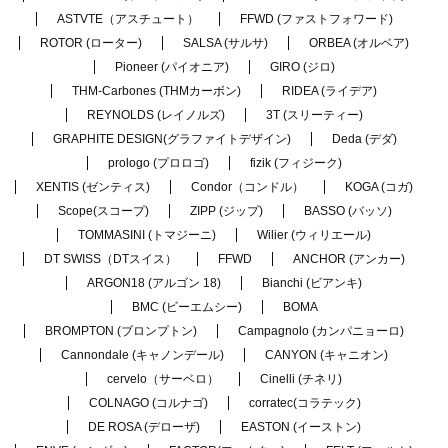
ASTVTE（アスチュート）
FFWD (ファストフォワード)
ROTOR (ローター)
SALSA (サルサ)
ORBEA (オルベア)
Pioneer (パイオニア)
GIRO (ジロ)
THM-Carbones (THMカーボン)
RIDEA (ライデア)
REYNOLDS (レイノルズ)
3T (スリーティー)
GRAPHITE DESIGN(グラファイトデザイン)
Deda (デダ)
prologo (プロロゴ)
fizik (フィジーク)
XENTIS (ゼンティス)
Condor（コンドル）
KOGA (コガ)
Scope(スコープ)
ZIPP (ジップ)
BASSO (バッソ)
TOMMASINI (トマジーニ)
Wilier (ウィリエール)
DT SWISS（DTスイス）
FFWD
ANCHOR (アンカー)
ARGON18 (アルゴン 18)
Bianchi (ビアンキ)
BMC (ビーエムシー)
BOMA
BROMPTON (ブロンプトン)
Campagnolo (カンパニョーロ)
Cannondale (キャノンデール)
CANYON (キャニオン)
cervelo（サーベロ）
Cinelli (チネリ)
COLNAGO (コルナゴ)
corratec(コラテック)
DE ROSA (デローザ)
EASTON (イーストン)