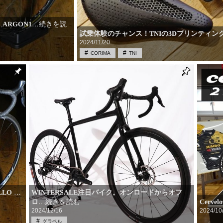
RGON1
…続きを読
試乗体験のチャンス！TNIの3Dプリンティン
2024/11/20
CORIMA
TNI
LLO
WINTERSALE注目バイク。オンロードからオフ
…
ロ
Cerve
…続きを読む
2024/12/16
2024/10
グラベル