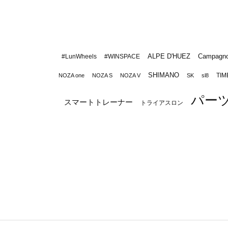
ALPE D'HUEZ
Campagno
#LunWheels
#WINSPACE
SHIMANO
TIM
NOZA one
NOZA S
NOZA V
SK
sl8
パー
スマートトレーナー
トライアスロン