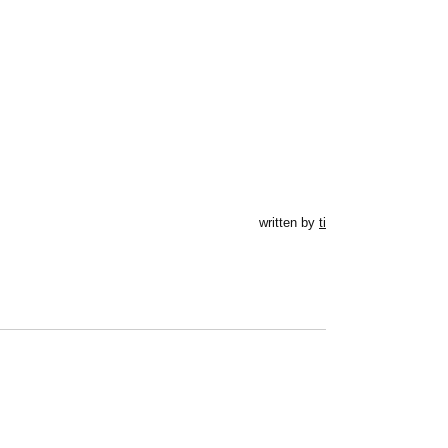
written by
ti