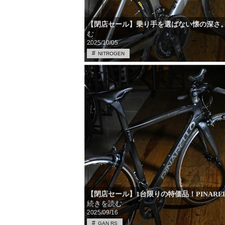
【閉店セール】乗り手を選ばない懐の深さ。A
む
2025/10/05
NITROGEN
【閉店セール】1台限りの特価品！PINARE
続きを読む
2025/09/16
GAN RS