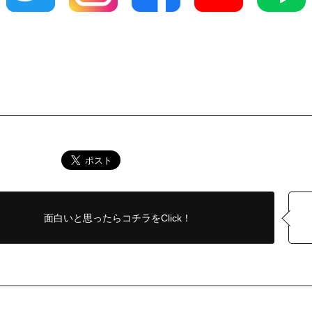
面白いと思ったら
コチラをClick！