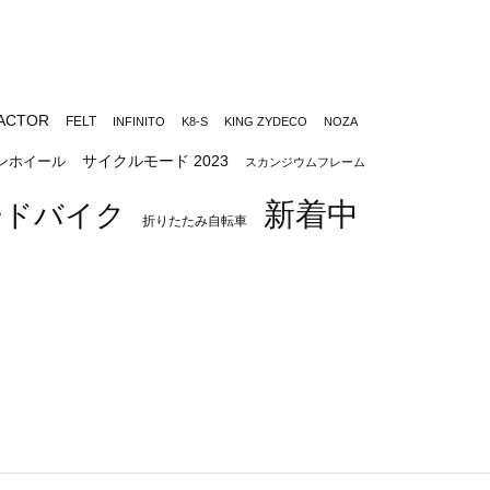
ACTOR
FELT
INFINITO
K8-S
KING ZYDECO
NOZA
サイクルモード 2023
ンホイール
スカンジウムフレーム
新着中
ードバイク
折りたたみ自転車