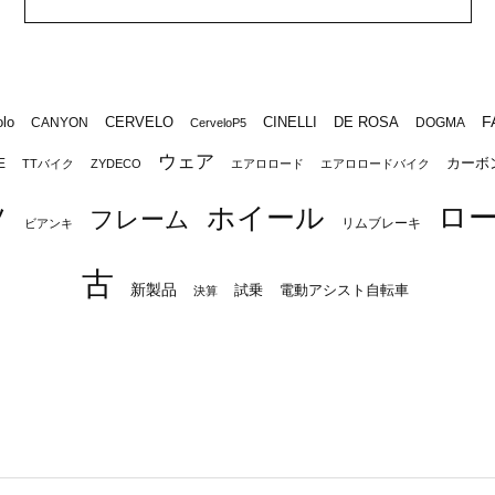
F
lo
CERVELO
CINELLI
DE ROSA
CANYON
DOGMA
CerveloP5
ウェア
カーボ
E
TTバイク
ZYDECO
エアロロード
エアロロードバイク
ロ
ツ
ホイール
フレーム
リムブレーキ
ビアンキ
古
新製品
試乗
電動アシスト自転車
決算