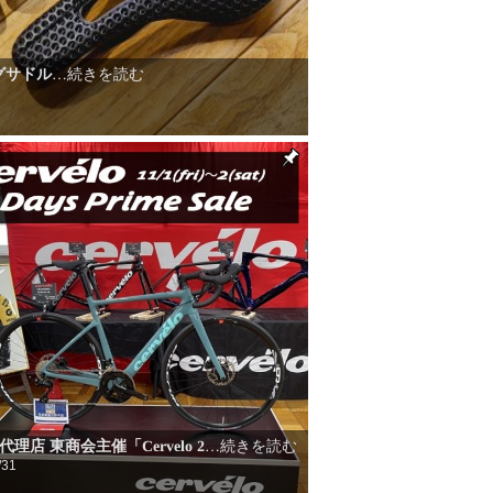
グサドル
…続きを読む
lo代理店 東商会主催「Cervelo 2
…続きを読む
/31