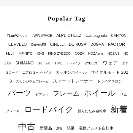
Popular Tag
ALPE D'HUEZ
Campagnolo
#LunWheels
#WINSPACE
CANYON
FACTOR
CERVELO
CINELLI
DE ROSA
DOGMA
CerveloP5
FELT
INFINITO
K8-S
KING ZYDECO
NOZA
NOZA one
NOZA S
NO
ウェア
SHIMANO
TIME
ZA V
SK
sl8
TTバイク
ZYDECO
エア
サイクルモード 202
カーボンホイール
ロロード
エアロロードバイク
スマートトレーナー
3
トライアスロン
スカンジウムフレーム
パーツ
ホイール
フレーム
リム
ビアンキ
新着
ロードバイク
ブレーキ
折りたたみ自転車
中古
新製品
試乗
電動アシスト自転車
決算