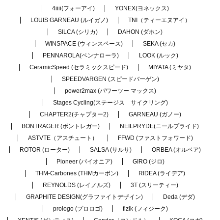
4iiii(フォーアイ)
YONEX(ヨネックス)
LOUIS GARNEAU (ルイガノ)
TNI（ティーエヌアイ）
SILCA (シリカ)
DAHON (ダホン)
WINSPACE (ウィンスペース)
SEKA (セカ)
PENNAROLA(ペンナローラ)
LOOK (ルック)
CeramicSpeed (セラミックスピード)
MIYATA (ミヤタ)
SPEEDVARGEN (スピードバーゲン)
power2max (パワーツー マックス)
Stages Cycling(ステージス サイクリング)
CHAPTER2(チャプター2)
GARNEAU (ガノー)
BONTRAGER (ボントレガー)
NEILPRYDE(ニールプライド)
ASTVTE（アスチュート）
FFWD (ファストフォワード)
ROTOR (ローター)
SALSA (サルサ)
ORBEA (オルベア)
Pioneer (パイオニア)
GIRO (ジロ)
THM-Carbones (THMカーボン)
RIDEA (ライデア)
REYNOLDS (レイノルズ)
3T (スリーティー)
GRAPHITE DESIGN(グラファイトデザイン)
Deda (デダ)
prologo (プロロゴ)
fizik (フィジーク)