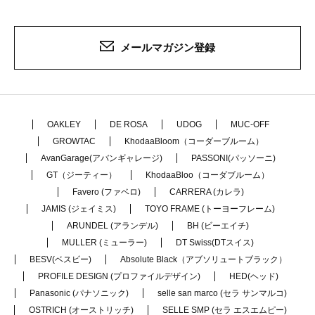
メールマガジン登録
OAKLEY
DE ROSA
UDOG
MUC-OFF
GROWTAC
KhodaaBloom（コーダーブルーム）
AvanGarage(アバンギャレージ)
PASSONI(パッソーニ)
GT（ジーティー）
KhodaaBloo（コーダブルーム）
Favero (ファベロ)
CARRERA (カレラ)
JAMIS (ジェイミス)
TOYO FRAME (トーヨーフレーム)
ARUNDEL (アランデル)
BH (ビーエイチ)
MULLER (ミューラー)
DT Swiss(DTスイス)
BESV(ベスビー)
Absolute Black（アブソリュートブラック）
PROFILE DESIGN (プロファイルデザイン)
HED(ヘッド)
Panasonic (パナソニック)
selle san marco (セラ サンマルコ)
OSTRICH (オーストリッチ)
SELLE SMP (セラ エスエムピー)