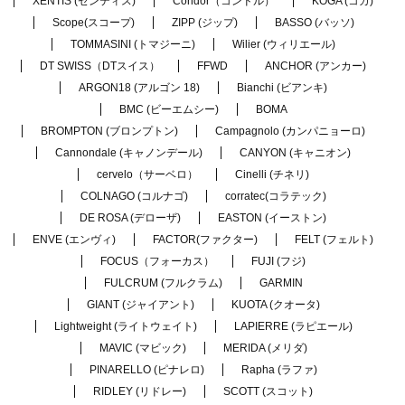
XENTIS (ゼンティス)
Condor（コンドル）
KOGA (コガ)
Scope(スコープ)
ZIPP (ジップ)
BASSO (バッソ)
TOMMASINI (トマジーニ)
Wilier (ウィリエール)
DT SWISS（DTスイス）
FFWD
ANCHOR (アンカー)
ARGON18 (アルゴン 18)
Bianchi (ビアンキ)
BMC (ビーエムシー)
BOMA
BROMPTON (ブロンプトン)
Campagnolo (カンパニョーロ)
Cannondale (キャノンデール)
CANYON (キャニオン)
cervelo（サーベロ）
Cinelli (チネリ)
COLNAGO (コルナゴ)
corratec(コラテック)
DE ROSA (デローザ)
EASTON (イーストン)
ENVE (エンヴィ)
FACTOR(ファクター)
FELT (フェルト)
FOCUS（フォーカス）
FUJI (フジ)
FULCRUM (フルクラム)
GARMIN
GIANT (ジャイアント)
KUOTA (クオータ)
Lightweight (ライトウェイト)
LAPIERRE (ラピエール)
MAVIC (マビック)
MERIDA (メリダ)
PINARELLO (ピナレロ)
Rapha (ラファ)
RIDLEY (リドレー)
SCOTT (スコット)