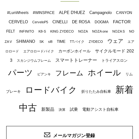
ALPE D'HUEZ
Campagnolo
#LunWheels
#WINSPACE
CANYON
FACTOR
CERVELO
CINELLI
DE ROSA
DOGMA
CerveloP5
FELT
INFINITO
K8-S
KING ZYDECO
NOZA
NOZA one
NOZA S
NO
ウェア
SHIMANO
TIME
ZA V
SK
sl8
TTバイク
ZYDECO
エア
サイクルモード 202
カーボンホイール
ロロード
エアロロードバイク
スマートトレーナー
3
トライアスロン
スカンジウムフレーム
パーツ
ホイール
フレーム
リム
ビアンキ
新着
ロードバイク
ブレーキ
折りたたみ自転車
中古
新製品
試乗
電動アシスト自転車
決算
メールマガジン登録