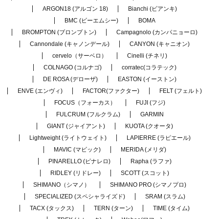
ARGON18 (アルゴン 18)
Bianchi (ビアンキ)
BMC (ビーエムシー)
BOMA
BROMPTON (ブロンプトン)
Campagnolo (カンパニョーロ)
Cannondale (キャノンデール)
CANYON (キャニオン)
cervelo（サーベロ）
Cinelli (チネリ)
COLNAGO (コルナゴ)
corratec(コラテック)
DE ROSA (デローザ)
EASTON (イーストン)
ENVE (エンヴィ)
FACTOR(ファクター)
FELT (フェルト)
FOCUS（フォーカス）
FUJI (フジ)
FULCRUM (フルクラム)
GARMIN
GIANT (ジャイアント)
KUOTA (クオータ)
Lightweight (ライトウェイト)
LAPIERRE (ラピエール)
MAVIC (マビック)
MERIDA (メリダ)
PINARELLO (ピナレロ)
Rapha (ラファ)
RIDLEY (リドレー)
SCOTT (スコット)
SHIMANO（シマノ）
SHIMANO PRO (シマノプロ)
SPECIALIZED (スペシャライズド)
SRAM (スラム)
TACX (タックス)
TERN (ターン)
TIME (タイム)