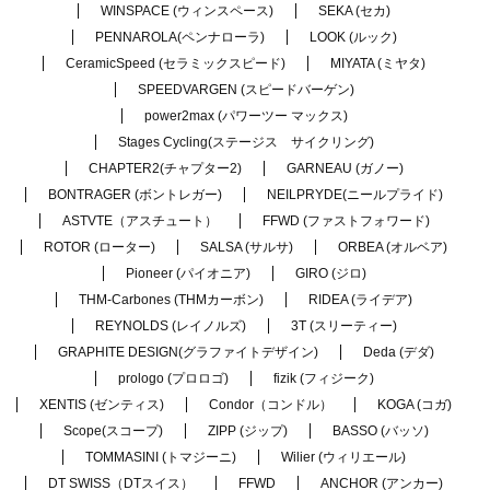
WINSPACE (ウィンスペース)
SEKA (セカ)
PENNAROLA(ペンナローラ)
LOOK (ルック)
CeramicSpeed (セラミックスピード)
MIYATA (ミヤタ)
SPEEDVARGEN (スピードバーゲン)
power2max (パワーツー マックス)
Stages Cycling(ステージス サイクリング)
CHAPTER2(チャプター2)
GARNEAU (ガノー)
BONTRAGER (ボントレガー)
NEILPRYDE(ニールプライド)
ASTVTE（アスチュート）
FFWD (ファストフォワード)
ROTOR (ローター)
SALSA (サルサ)
ORBEA (オルベア)
Pioneer (パイオニア)
GIRO (ジロ)
THM-Carbones (THMカーボン)
RIDEA (ライデア)
REYNOLDS (レイノルズ)
3T (スリーティー)
GRAPHITE DESIGN(グラファイトデザイン)
Deda (デダ)
prologo (プロロゴ)
fizik (フィジーク)
XENTIS (ゼンティス)
Condor（コンドル）
KOGA (コガ)
Scope(スコープ)
ZIPP (ジップ)
BASSO (バッソ)
TOMMASINI (トマジーニ)
Wilier (ウィリエール)
DT SWISS（DTスイス）
FFWD
ANCHOR (アンカー)