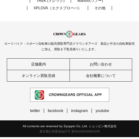
TREK (トレック)
Wahoo(ワフー)
XPLOVA（エクスプローバ）
その他
ロードバイク・スポーツ自転車の販売買取専門店クラウンギアーズ 新品と中古の自転車販売
に加え、買取＆下取見積りいたします。
店舗案内
お問い合わせ
オンライン買取見積
会社概要について
twitter
facebook
instagram
youtube
All contents are reserved by Syuppin Co.,Ltd. シュッピン株式会社
東京都公安委員会許可 第304360508043号