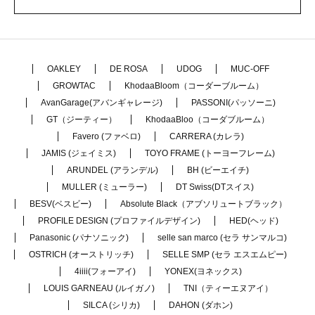
OAKLEY
DE ROSA
UDOG
MUC-OFF
GROWTAC
KhodaaBloom（コーダーブルーム）
AvanGarage(アバンギャレージ)
PASSONI(パッソーニ)
GT（ジーティー）
KhodaaBloo（コーダブルーム）
Favero (ファベロ)
CARRERA (カレラ)
JAMIS (ジェイミス)
TOYO FRAME (トーヨーフレーム)
ARUNDEL (アランデル)
BH (ビーエイチ)
MULLER (ミューラー)
DT Swiss(DTスイス)
BESV(ベスビー)
Absolute Black（アブソリュートブラック）
PROFILE DESIGN (プロファイルデザイン)
HED(ヘッド)
Panasonic (パナソニック)
selle san marco (セラ サンマルコ)
OSTRICH (オーストリッチ)
SELLE SMP (セラ エスエムピー)
4iiii(フォーアイ)
YONEX(ヨネックス)
LOUIS GARNEAU (ルイガノ)
TNI（ティーエヌアイ）
SILCA (シリカ)
DAHON (ダホン)