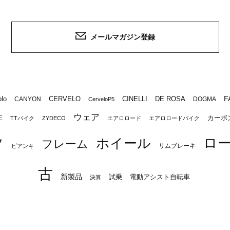
メールマガジン登録
F
lo
CERVELO
CINELLI
DE ROSA
CANYON
DOGMA
CerveloP5
ウェア
カーボ
E
TTバイク
ZYDECO
エアロロード
エアロロードバイク
ロ
ツ
ホイール
フレーム
リムブレーキ
ビアンキ
古
新製品
試乗
電動アシスト自転車
決算