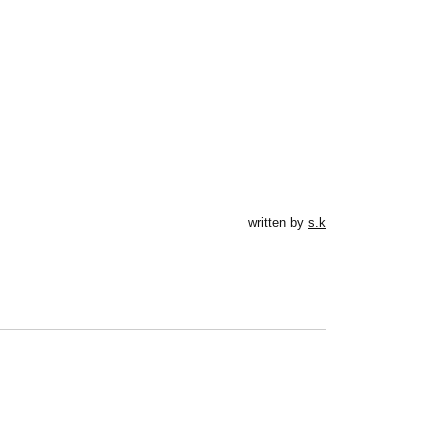
written by
s.k