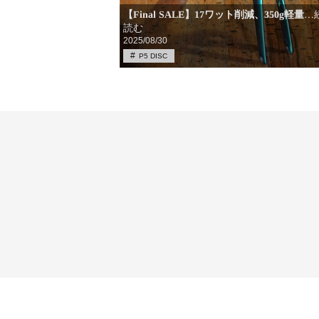
【Final SALE】17ワット削減、350g軽量
…
読む
2025/08/30
P5 DISC