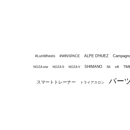
ALPE D'HUEZ
Campagno
#LunWheels
#WINSPACE
SHIMANO
TIM
NOZA one
NOZA S
NOZA V
SK
sl8
パー
スマートトレーナー
トライアスロン