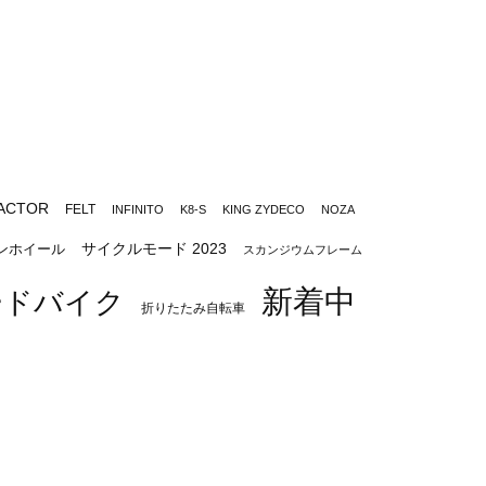
ACTOR
FELT
INFINITO
K8-S
KING ZYDECO
NOZA
サイクルモード 2023
ンホイール
スカンジウムフレーム
新着中
ードバイク
折りたたみ自転車