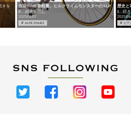
当店TIME最軽量。ヒルクライムモンスターのALP
歴史と
続きを
E
I
…続き
…続きを読む
2025/01/07
2025/04
ALPE D'HUEZ
ビア