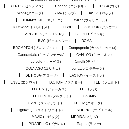
XENTIS (ゼンティス)
Condor（コンドル）
KOGA (コガ)
Scope(スコープ)
ZIPP (ジップ)
BASSO (バッソ)
TOMMASINI (トマジーニ)
Wilier (ウィリエール)
DT SWISS（DTスイス）
FFWD
ANCHOR (アンカー)
ARGON18 (アルゴン 18)
Bianchi (ビアンキ)
BMC (ビーエムシー)
BOMA
BROMPTON (ブロンプトン)
Campagnolo (カンパニョーロ)
Cannondale (キャノンデール)
CANYON (キャニオン)
cervelo（サーベロ）
Cinelli (チネリ)
COLNAGO (コルナゴ)
corratec(コラテック)
DE ROSA (デローザ)
EASTON (イーストン)
ENVE (エンヴィ)
FACTOR(ファクター)
FELT (フェルト)
FOCUS（フォーカス）
FUJI (フジ)
FULCRUM (フルクラム)
GARMIN
GIANT (ジャイアント)
KUOTA (クオータ)
Lightweight (ライトウェイト)
LAPIERRE (ラピエール)
MAVIC (マビック)
MERIDA (メリダ)
PINARELLO (ピナレロ)
Rapha (ラファ)