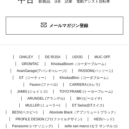
新製品
試乗
電動アシスト自転車
決算
メールマガジン登録
OAKLEY
DE ROSA
UDOG
MUC-OFF
GROWTAC
KhodaaBloom（コーダーブルーム）
AvanGarage(アバンギャレージ)
PASSONI(パッソーニ)
GT（ジーティー）
KhodaaBloo（コーダブルーム）
Favero (ファベロ)
CARRERA (カレラ)
JAMIS (ジェイミス)
TOYO FRAME (トーヨーフレーム)
ARUNDEL (アランデル)
BH (ビーエイチ)
MULLER (ミューラー)
DT Swiss(DTスイス)
BESV(ベスビー)
Absolute Black（アブソリュートブラック）
PROFILE DESIGN (プロファイルデザイン)
HED(ヘッド)
Panasonic (パナソニック)
selle san marco (セラ サンマルコ)