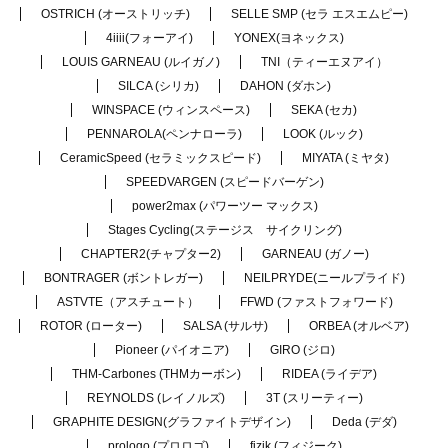
OSTRICH (オーストリッチ)
SELLE SMP (セラ エスエムピー)
4iiii(フォーアイ)
YONEX(ヨネックス)
LOUIS GARNEAU (ルイガノ)
TNI（ティーエヌアイ）
SILCA (シリカ)
DAHON (ダホン)
WINSPACE (ウィンスペース)
SEKA (セカ)
PENNAROLA(ペンナローラ)
LOOK (ルック)
CeramicSpeed (セラミックスピード)
MIYATA (ミヤタ)
SPEEDVARGEN (スピードバーゲン)
power2max (パワーツー マックス)
Stages Cycling(ステージス サイクリング)
CHAPTER2(チャプター2)
GARNEAU (ガノー)
BONTRAGER (ボントレガー)
NEILPRYDE(ニールプライド)
ASTVTE（アスチュート）
FFWD (ファストフォワード)
ROTOR (ローター)
SALSA (サルサ)
ORBEA (オルベア)
Pioneer (パイオニア)
GIRO (ジロ)
THM-Carbones (THMカーボン)
RIDEA (ライデア)
REYNOLDS (レイノルズ)
3T (スリーティー)
GRAPHITE DESIGN(グラファイトデザイン)
Deda (デダ)
prologo (プロロゴ)
fizik (フィジーク)