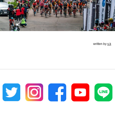
written by
s.k