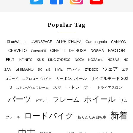
Popular Tag
ALPE D'HUEZ
Campagnolo
#LunWheels
#WINSPACE
CANYON
FACTOR
CERVELO
CINELLI
DE ROSA
DOGMA
CerveloP5
FELT
INFINITO
K8-S
KING ZYDECO
NOZA
NOZA one
NOZA S
NO
ウェア
SHIMANO
TIME
ZA V
SK
sl8
TTバイク
ZYDECO
エア
サイクルモード 202
カーボンホイール
ロロード
エアロロードバイク
スマートトレーナー
3
トライアスロン
スカンジウムフレーム
パーツ
ホイール
フレーム
リム
ビアンキ
新着
ロードバイク
ブレーキ
折りたたみ自転車
中古