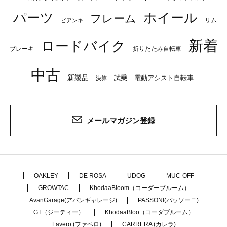
パーツ
ホイール
フレーム
リム
ビアンキ
新着
ロードバイク
ブレーキ
折りたたみ自転車
中古
新製品
試乗
電動アシスト自転車
決算
メールマガジン登録
OAKLEY
DE ROSA
UDOG
MUC-OFF
GROWTAC
KhodaaBloom（コーダーブルーム）
AvanGarage(アバンギャレージ)
PASSONI(パッソーニ)
GT（ジーティー）
KhodaaBloo（コーダブルーム）
Favero (ファベロ)
CARRERA (カレラ)