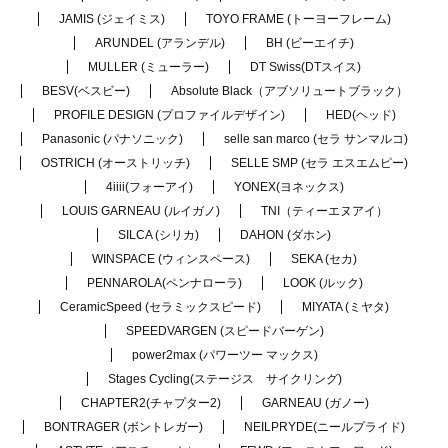
JAMIS (ジェイミス)
TOYO FRAME (トーヨーフレーム)
ARUNDEL (アランデル)
BH (ビーエイチ)
MULLER (ミューラー)
DT Swiss(DTスイス)
BESV(ベスビー)
Absolute Black（アブソリュートブラック）
PROFILE DESIGN (プロファイルデザイン)
HED(ヘッド)
Panasonic (パナソニック)
selle san marco (セラ サンマルコ)
OSTRICH (オーストリッチ)
SELLE SMP (セラ エスエムピー)
4iiii(フォーアイ)
YONEX(ヨネックス)
LOUIS GARNEAU (ルイガノ)
TNI（ティーエヌアイ）
SILCA (シリカ)
DAHON (ダホン)
WINSPACE (ウィンスペース)
SEKA (セカ)
PENNAROLA(ペンナローラ)
LOOK (ルック)
CeramicSpeed (セラミックスピード)
MIYATA (ミヤタ)
SPEEDVARGEN (スピードバーゲン)
power2max (パワーツー マックス)
Stages Cycling(ステージス サイクリング)
CHAPTER2(チャプター2)
GARNEAU (ガノー)
BONTRAGER (ボントレガー)
NEILPRYDE(ニールプライド)