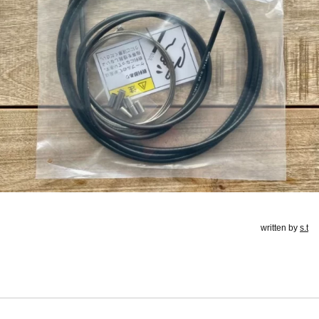
written by
s.t