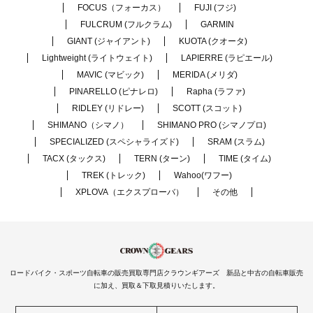
FOCUS（フォーカス）
FUJI (フジ)
FULCRUM (フルクラム)
GARMIN
GIANT (ジャイアント)
KUOTA (クオータ)
Lightweight (ライトウェイト)
LAPIERRE (ラピエール)
MAVIC (マビック)
MERIDA (メリダ)
PINARELLO (ピナレロ)
Rapha (ラファ)
RIDLEY (リドレー)
SCOTT (スコット)
SHIMANO（シマノ）
SHIMANO PRO (シマノプロ)
SPECIALIZED (スペシャライズド)
SRAM (スラム)
TACX (タックス)
TERN (ターン)
TIME (タイム)
TREK (トレック)
Wahoo(ワフー)
XPLOVA（エクスプローバ）
その他
ロードバイク・スポーツ自転車の販売買取専門店クラウンギアーズ 新品と中古の自転車販売
に加え、買取＆下取見積りいたします。