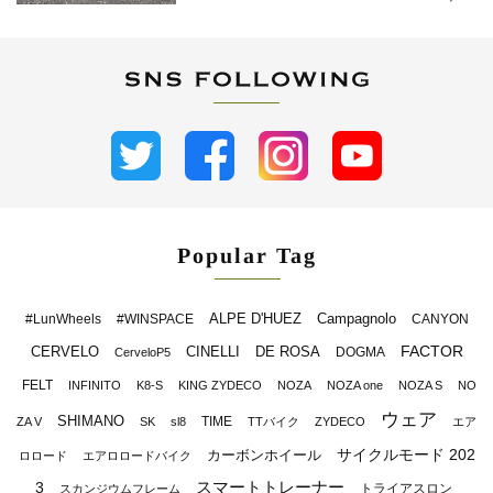
Popular Tag
ALPE D'HUEZ
Campagnolo
#LunWheels
#WINSPACE
CANYON
FACTOR
CERVELO
CINELLI
DE ROSA
DOGMA
CerveloP5
FELT
INFINITO
K8-S
KING ZYDECO
NOZA
NOZA one
NOZA S
NO
ウェア
SHIMANO
TIME
ZA V
SK
sl8
TTバイク
ZYDECO
エア
サイクルモード 202
カーボンホイール
ロロード
エアロロードバイク
スマートトレーナー
3
トライアスロン
スカンジウムフレーム