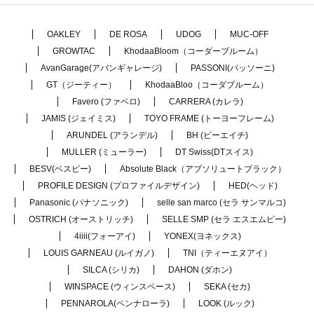
OAKLEY
DE ROSA
UDOG
MUC-OFF
GROWTAC
KhodaaBloom（コーダーブルーム）
AvanGarage(アバンギャレージ)
PASSONI(パッソーニ)
GT（ジーティー）
KhodaaBloo（コーダブルーム）
Favero (ファベロ)
CARRERA (カレラ)
JAMIS (ジェイミス)
TOYO FRAME (トーヨーフレーム)
ARUNDEL (アランデル)
BH (ビーエイチ)
MULLER (ミューラー)
DT Swiss(DTスイス)
BESV(ベスビー)
Absolute Black（アブソリュートブラック）
PROFILE DESIGN (プロファイルデザイン)
HED(ヘッド)
Panasonic (パナソニック)
selle san marco (セラ サンマルコ)
OSTRICH (オーストリッチ)
SELLE SMP (セラ エスエムピー)
4iiii(フォーアイ)
YONEX(ヨネックス)
LOUIS GARNEAU (ルイガノ)
TNI（ティーエヌアイ）
SILCA (シリカ)
DAHON (ダホン)
WINSPACE (ウィンスペース)
SEKA (セカ)
PENNAROLA(ペンナローラ)
LOOK (ルック)