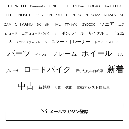
FACTOR
CERVELO
CINELLI
DE ROSA
DOGMA
CerveloP5
FELT
INFINITO
K8-S
KING ZYDECO
NOZA
NOZA one
NOZA S
NO
ウェア
SHIMANO
TIME
ZA V
SK
sl8
TTバイク
ZYDECO
エア
サイクルモード 202
カーボンホイール
ロロード
エアロロードバイク
スマートトレーナー
3
トライアスロン
スカンジウムフレーム
パーツ
ホイール
フレーム
リム
ビアンキ
新着
ロードバイク
ブレーキ
折りたたみ自転車
中古
新製品
試乗
電動アシスト自転車
決算
メールマガジン登録