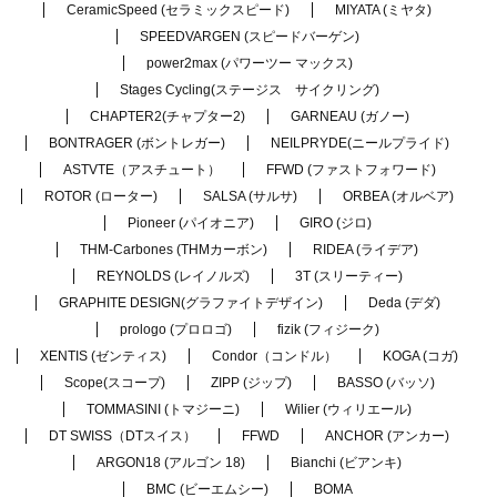
CeramicSpeed (セラミックスピード)
MIYATA (ミヤタ)
SPEEDVARGEN (スピードバーゲン)
power2max (パワーツー マックス)
Stages Cycling(ステージス サイクリング)
CHAPTER2(チャプター2)
GARNEAU (ガノー)
BONTRAGER (ボントレガー)
NEILPRYDE(ニールプライド)
ASTVTE（アスチュート）
FFWD (ファストフォワード)
ROTOR (ローター)
SALSA (サルサ)
ORBEA (オルベア)
Pioneer (パイオニア)
GIRO (ジロ)
THM-Carbones (THMカーボン)
RIDEA (ライデア)
REYNOLDS (レイノルズ)
3T (スリーティー)
GRAPHITE DESIGN(グラファイトデザイン)
Deda (デダ)
prologo (プロロゴ)
fizik (フィジーク)
XENTIS (ゼンティス)
Condor（コンドル）
KOGA (コガ)
Scope(スコープ)
ZIPP (ジップ)
BASSO (バッソ)
TOMMASINI (トマジーニ)
Wilier (ウィリエール)
DT SWISS（DTスイス）
FFWD
ANCHOR (アンカー)
ARGON18 (アルゴン 18)
Bianchi (ビアンキ)
BMC (ビーエムシー)
BOMA