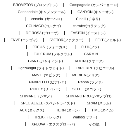
BROMPTON (ブロンプトン)
Campagnolo (カンパニョーロ)
Cannondale (キャノンデール)
CANYON (キャニオン)
cervelo（サーベロ）
Cinelli (チネリ)
COLNAGO (コルナゴ)
corratec(コラテック)
DE ROSA (デローザ)
EASTON (イーストン)
ENVE (エンヴィ)
FACTOR(ファクター)
FELT (フェルト)
FOCUS（フォーカス）
FUJI (フジ)
FULCRUM (フルクラム)
GARMIN
GIANT (ジャイアント)
KUOTA (クオータ)
Lightweight (ライトウェイト)
LAPIERRE (ラピエール)
MAVIC (マビック)
MERIDA (メリダ)
PINARELLO (ピナレロ)
Rapha (ラファ)
RIDLEY (リドレー)
SCOTT (スコット)
SHIMANO（シマノ）
SHIMANO PRO (シマノプロ)
SPECIALIZED (スペシャライズド)
SRAM (スラム)
TACX (タックス)
TERN (ターン)
TIME (タイム)
TREK (トレック)
Wahoo(ワフー)
XPLOVA（エクスプローバ）
その他