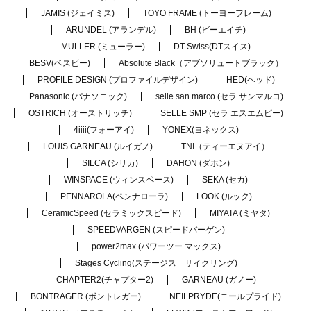
JAMIS (ジェイミス)
TOYO FRAME (トーヨーフレーム)
ARUNDEL (アランデル)
BH (ビーエイチ)
MULLER (ミューラー)
DT Swiss(DTスイス)
BESV(ベスビー)
Absolute Black（アブソリュートブラック）
PROFILE DESIGN (プロファイルデザイン)
HED(ヘッド)
Panasonic (パナソニック)
selle san marco (セラ サンマルコ)
OSTRICH (オーストリッチ)
SELLE SMP (セラ エスエムピー)
4iiii(フォーアイ)
YONEX(ヨネックス)
LOUIS GARNEAU (ルイガノ)
TNI（ティーエヌアイ）
SILCA (シリカ)
DAHON (ダホン)
WINSPACE (ウィンスペース)
SEKA (セカ)
PENNAROLA(ペンナローラ)
LOOK (ルック)
CeramicSpeed (セラミックスピード)
MIYATA (ミヤタ)
SPEEDVARGEN (スピードバーゲン)
power2max (パワーツー マックス)
Stages Cycling(ステージス サイクリング)
CHAPTER2(チャプター2)
GARNEAU (ガノー)
BONTRAGER (ボントレガー)
NEILPRYDE(ニールプライド)