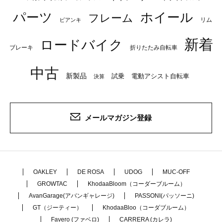
パーツ
ホイール
フレーム
リム
ビアンキ
新着
ロードバイク
ブレーキ
折りたたみ自転車
中古
新製品
試乗
電動アシスト自転車
決算
メールマガジン登録
OAKLEY
DE ROSA
UDOG
MUC-OFF
GROWTAC
KhodaaBloom（コーダーブルーム）
AvanGarage(アバンギャレージ)
PASSONI(パッソーニ)
GT（ジーティー）
KhodaaBloo（コーダブルーム）
Favero (ファベロ)
CARRERA (カレラ)