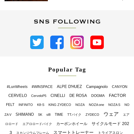
Popular Tag
ALPE D'HUEZ
Campagnolo
#LunWheels
#WINSPACE
CANYON
FACTOR
CERVELO
CINELLI
DE ROSA
DOGMA
CerveloP5
FELT
INFINITO
K8-S
KING ZYDECO
NOZA
NOZA one
NOZA S
NO
ウェア
SHIMANO
TIME
ZA V
SK
sl8
TTバイク
ZYDECO
エア
サイクルモード 202
カーボンホイール
ロロード
エアロロードバイク
スマートトレーナー
3
トライアスロン
スカンジウムフレーム