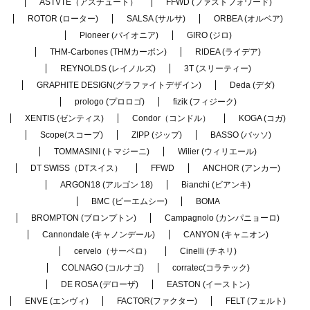
ASTVTE（アスチュート）
FFWD (ファストフォワード)
ROTOR (ローター)
SALSA (サルサ)
ORBEA (オルベア)
Pioneer (パイオニア)
GIRO (ジロ)
THM-Carbones (THMカーボン)
RIDEA (ライデア)
REYNOLDS (レイノルズ)
3T (スリーティー)
GRAPHITE DESIGN(グラファイトデザイン)
Deda (デダ)
prologo (プロロゴ)
fizik (フィジーク)
XENTIS (ゼンティス)
Condor（コンドル）
KOGA (コガ)
Scope(スコープ)
ZIPP (ジップ)
BASSO (バッソ)
TOMMASINI (トマジーニ)
Wilier (ウィリエール)
DT SWISS（DTスイス）
FFWD
ANCHOR (アンカー)
ARGON18 (アルゴン 18)
Bianchi (ビアンキ)
BMC (ビーエムシー)
BOMA
BROMPTON (ブロンプトン)
Campagnolo (カンパニョーロ)
Cannondale (キャノンデール)
CANYON (キャニオン)
cervelo（サーベロ）
Cinelli (チネリ)
COLNAGO (コルナゴ)
corratec(コラテック)
DE ROSA (デローザ)
EASTON (イーストン)
ENVE (エンヴィ)
FACTOR(ファクター)
FELT (フェルト)