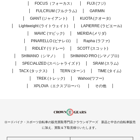
FOCUS（フォーカス）
FUJI (フジ)
FULCRUM (フルクラム)
GARMIN
GIANT (ジャイアント)
KUOTA (クオータ)
Lightweight (ライトウェイト)
LAPIERRE (ラピエール)
MAVIC (マビック)
MERIDA (メリダ)
PINARELLO (ピナレロ)
Rapha (ラファ)
RIDLEY (リドレー)
SCOTT (スコット)
SHIMANO（シマノ）
SHIMANO PRO (シマノプロ)
SPECIALIZED (スペシャライズド)
SRAM (スラム)
TACX (タックス)
TERN (ターン)
TIME (タイム)
TREK (トレック)
Wahoo(ワフー)
XPLOVA（エクスプローバ）
その他
ロードバイク・スポーツ自転車の販売買取専門店クラウンギアーズ 新品と中古の自転車販売
に加え、買取＆下取見積りいたします。