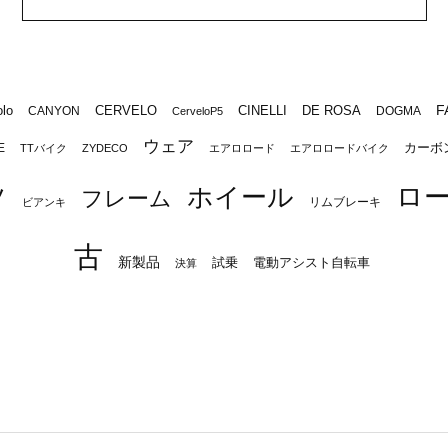
F
lo
CERVELO
CINELLI
DE ROSA
CANYON
DOGMA
CerveloP5
ウェア
カーボ
E
TTバイク
ZYDECO
エアロロード
エアロロードバイク
ロ
ツ
ホイール
フレーム
リムブレーキ
ビアンキ
古
新製品
試乗
電動アシスト自転車
決算