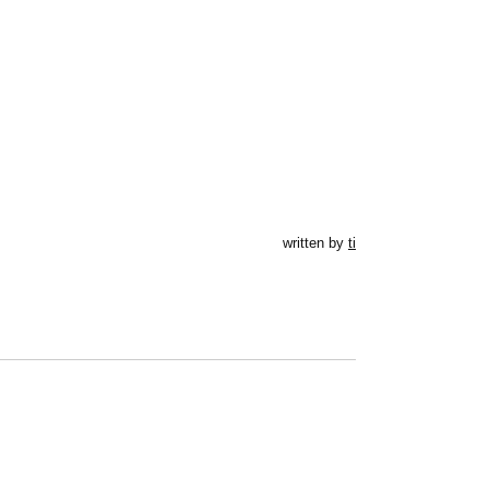
written by
ti