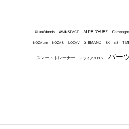
ALPE D'HUEZ
Campagno
#LunWheels
#WINSPACE
SHIMANO
TIM
NOZA one
NOZA S
NOZA V
SK
sl8
パー
スマートトレーナー
トライアスロン