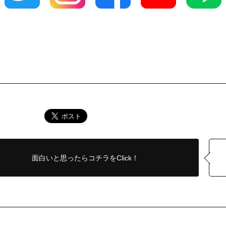
面白いと思ったら
コチラをClick！