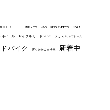
ACTOR
FELT
INFINITO
K8-S
KING ZYDECO
NOZA
サイクルモード 2023
ンホイール
スカンジウムフレーム
新着中
ードバイク
折りたたみ自転車