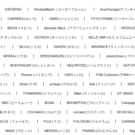
GROWTAC
KhodaaBloom（コーダーブルーム）
AvanGarage(アバン
CARRERA (カレラ)
JAMIS (ジェイミス)
TOYO FRAME (トーヨーフレ
BESV(ベスビー)
Absolute Black（アブソリュートブラック）
PROFI
o (セラ サンマルコ)
OSTRICH (オーストリッチ)
SELLE SMP (セラ エスエムピー
アイ）
SILCA (シリカ)
DAHON (ダホン)
WINSPACE (ウィンスペース)
MIYATA (ミヤタ)
SPEEDVARGEN (スピードバーゲン)
power2max (パ
BONTRAGER (ボントレガー)
NEILPRYDE(ニールプライド)
ASTV
ルベア)
Pioneer (パイオニア)
GIRO (ジロ)
THM-Carbones (THMカ
イン)
Deda (デダ)
prologo (プロロゴ)
fizik (フィジーク)
XEN
(バッソ)
TOMMASINI (トマジーニ)
Wilier (ウィリエール)
DT SWIS
BMC (ビーエムシー)
BOMA
BROMPTON (ブロンプトン)
Campag
elli (チネリ)
COLNAGO (コルナゴ)
corratec(コラテック)
DE ROSA 
OCUS（フォーカス）
FUJI (フジ)
FULCRUM (フルクラム)
GARMIN
MAVIC (マビック)
MERIDA (メリダ)
PINARELLO (ピナレロ)
Ra