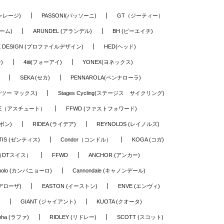
ギャレージ)
PASSONI(パッソーニ)
GT（ジーティー）
ーム)
ARUNDEL (アランデル)
BH (ビーエイチ)
LE DESIGN (プロファイルデザイン)
HED(ヘッド)
)
4iiii(フォーアイ)
YONEX(ヨネックス)
SEKA (セカ)
PENNAROLA(ペンナローラ)
ワーツー マックス)
Stages Cycling(ステージス サイクリング)
TE（アスチュート）
FFWD (ファストフォワード)
ーボン)
RIDEA (ライデア)
REYNOLDS (レイノルズ)
TIS (ゼンティス)
Condor（コンドル）
KOGA (コガ)
S（DTスイス）
FFWD
ANCHOR (アンカー)
nolo (カンパニョーロ)
Cannondale (キャノンデール)
(デローザ)
EASTON (イーストン)
ENVE (エンヴィ)
GIANT (ジャイアント)
KUOTA (クオータ)
pha (ラファ)
RIDLEY (リドレー)
SCOTT (スコット)