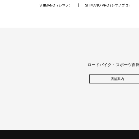
SHIMANO（シマノ）
SHIMANO PRO (シマノプロ)
ロードバイク・スポーツ自
新
店舗案内
着
中
古
Z
I
P
P
S
L