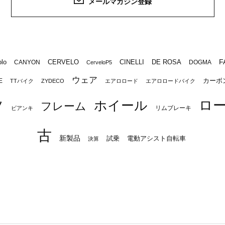
メールマガジン登録
F
lo
CERVELO
CINELLI
DE ROSA
CANYON
DOGMA
CerveloP5
ウェア
カーボ
E
TTバイク
ZYDECO
エアロロード
エアロロードバイク
ロ
ツ
ホイール
フレーム
リムブレーキ
ビアンキ
古
新製品
試乗
電動アシスト自転車
決算