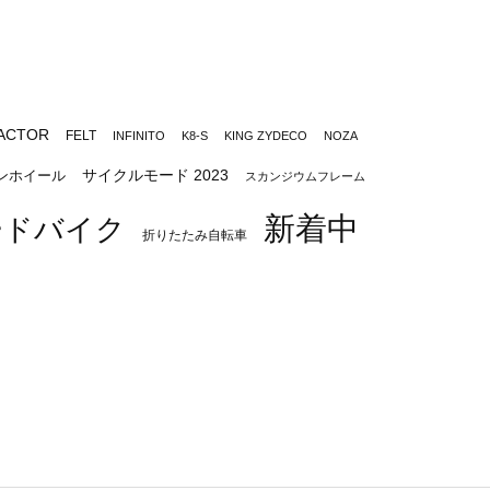
ACTOR
FELT
INFINITO
K8-S
KING ZYDECO
NOZA
サイクルモード 2023
ンホイール
スカンジウムフレーム
新着中
ードバイク
折りたたみ自転車