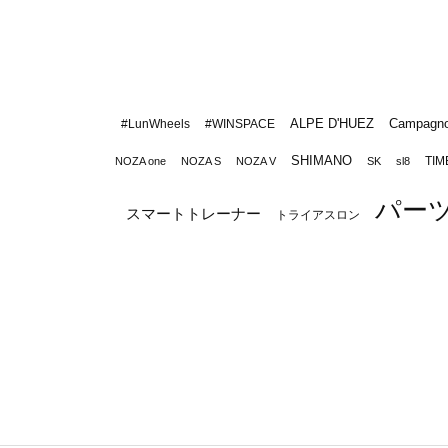
ALPE D'HUEZ
Campagno
#LunWheels
#WINSPACE
SHIMANO
TIM
NOZA one
NOZA S
NOZA V
SK
sl8
パー
スマートトレーナー
トライアスロン