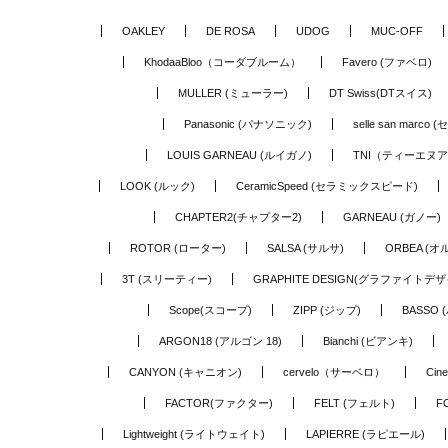
OAKLEY
DE ROSA
UDOG
MUC-OFF
KhodaaBloo（コーダブルーム）
Favero (ファベロ)
MULLER (ミューラー)
DT Swiss(DTスイス)
Panasonic (パナソニック)
selle san marc
LOUIS GARNEAU (ルイガノ)
TNI（ティーエヌ
LOOK (ルック)
CeramicSpeed (セラミックスピード)
CHAPTER2(チャプター2)
GARNEAU (ガノー)
ROTOR (ローター)
SALSA (サルサ)
ORBEA (オ
3T (スリーティー)
GRAPHITE DESIGN(グラファイトデザ
Scope(スコープ)
ZIPP (ジップ)
BASSO 
ARGON18 (アルゴン 18)
Bianchi (ビアンキ)
CANYON (キャニオン)
cervelo（サーベロ）
Cin
FACTOR(ファクター)
FELT (フェルト)
F
Lightweight (ライトウェイト)
LAPIERRE (ラピエール)