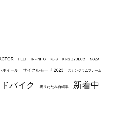
ACTOR
FELT
INFINITO
K8-S
KING ZYDECO
NOZA
サイクルモード 2023
ンホイール
スカンジウムフレーム
新着中
ードバイク
折りたたみ自転車