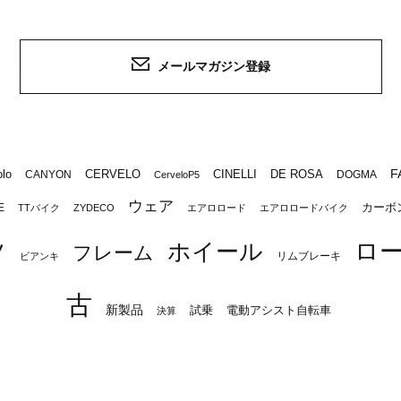
メールマガジン登録
F
lo
CERVELO
CINELLI
DE ROSA
CANYON
DOGMA
CerveloP5
ウェア
カーボ
E
TTバイク
ZYDECO
エアロロード
エアロロードバイク
ロ
ツ
ホイール
フレーム
リムブレーキ
ビアンキ
古
新製品
試乗
電動アシスト自転車
決算