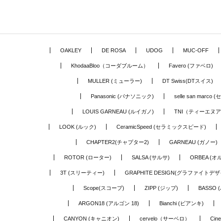
OAKLEY
DE ROSA
UDOG
MUC-OFF
KhodaaBloo（コーダブルーム）
Favero (ファベロ)
MULLER (ミューラー)
DT Swiss(DTスイス)
Panasonic (パナソニック)
selle san marc
LOUIS GARNEAU (ルイガノ)
TNI（ティーエヌ
LOOK (ルック)
CeramicSpeed (セラミックスピード)
CHAPTER2(チャプター2)
GARNEAU (ガノー)
ROTOR (ローター)
SALSA (サルサ)
ORBEA (オ
3T (スリーティー)
GRAPHITE DESIGN(グラファイトデザ
Scope(スコープ)
ZIPP (ジップ)
BASSO 
ARGON18 (アルゴン 18)
Bianchi (ビアンキ)
CANYON (キャニオン)
cervelo（サーベロ）
Cin