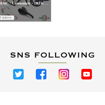
MC・Cannondale・TREK
…
新着中古