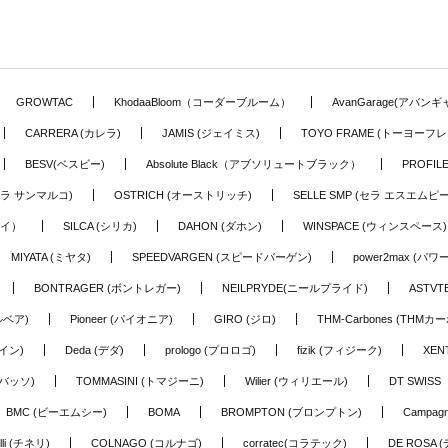
GROWTAC
KhodaaBloom（コーダーブルーム）
AvanGarage(アバン
CARRERA (カレラ)
JAMIS (ジェイミス)
TOYO FRAME (トーヨーフレ
BESV(ベスビー)
Absolute Black（アブソリュートブラック）
PROFI
o (セラ サンマルコ)
OSTRICH (オーストリッチ)
SELLE SMP (セラ エスエムピー
アイ）
SILCA (シリカ)
DAHON (ダホン)
WINSPACE (ウィンスペース)
MIYATA (ミヤタ)
SPEEDVARGEN (スピードバーゲン)
power2max (パ
BONTRAGER (ボントレガー)
NEILPRYDE(ニールプライド)
ASTV
ルベア)
Pioneer (パイオニア)
GIRO (ジロ)
THM-Carbones (THMカ
イン)
Deda (デダ)
prologo (プロロゴ)
fizik (フィジーク)
XEN
(バッソ)
TOMMASINI (トマジーニ)
Wilier (ウィリエール)
DT SWIS
BMC (ビーエムシー)
BOMA
BROMPTON (ブロンプトン)
Campag
elli (チネリ)
COLNAGO (コルナゴ)
corratec(コラテック)
DE ROSA 