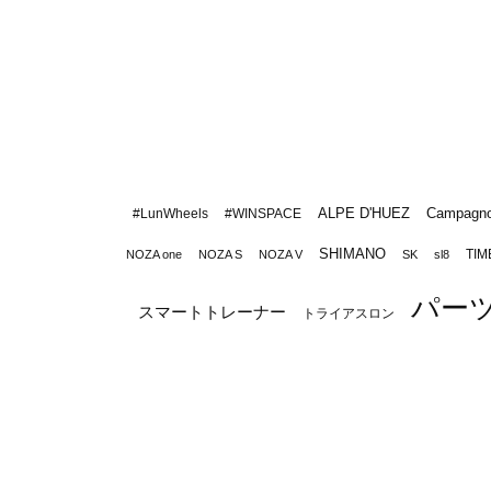
ALPE D'HUEZ
Campagno
#LunWheels
#WINSPACE
SHIMANO
TIM
NOZA one
NOZA S
NOZA V
SK
sl8
パー
スマートトレーナー
トライアスロン