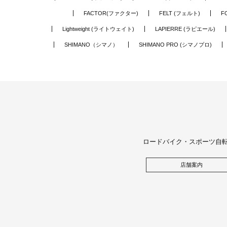
FACTOR(ファクター)
FELT (フェルト)
F
Lightweight (ライトウェイト)
LAPIERRE (ラピエール)
SHIMANO（シマノ）
SHIMANO PRO (シマノプロ)
ロードバイク・スポーツ自
【新
店舗案内
着
中
古】
Y
O
N