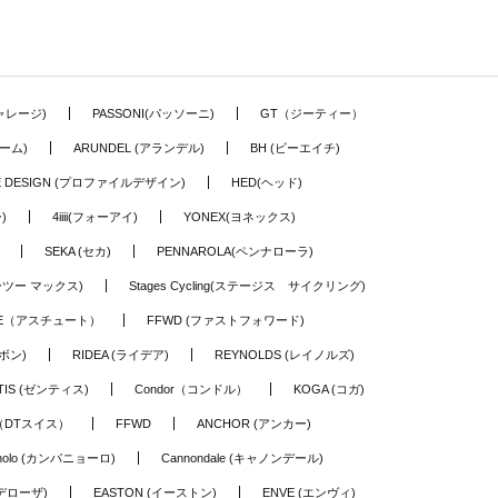
ギャレージ)
PASSONI(パッソーニ)
GT（ジーティー）
ーム)
ARUNDEL (アランデル)
BH (ビーエイチ)
LE DESIGN (プロファイルデザイン)
HED(ヘッド)
)
4iiii(フォーアイ)
YONEX(ヨネックス)
SEKA (セカ)
PENNAROLA(ペンナローラ)
ワーツー マックス)
Stages Cycling(ステージス サイクリング)
TE（アスチュート）
FFWD (ファストフォワード)
ーボン)
RIDEA (ライデア)
REYNOLDS (レイノルズ)
TIS (ゼンティス)
Condor（コンドル）
KOGA (コガ)
S（DTスイス）
FFWD
ANCHOR (アンカー)
nolo (カンパニョーロ)
Cannondale (キャノンデール)
(デローザ)
EASTON (イーストン)
ENVE (エンヴィ)