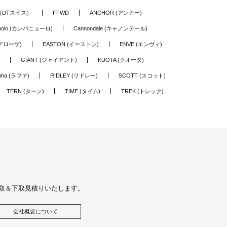
S（DTスイス）
FFWD
ANCHOR (アンカー)
nolo (カンパニョーロ)
Cannondale (キャノンデール)
(デローザ)
EASTON (イーストン)
ENVE (エンヴィ)
GIANT (ジャイアント)
KUOTA (クオータ)
pha (ラファ)
RIDLEY (リドレー)
SCOTT (スコット)
TERN (ターン)
TIME (タイム)
TREK (トレック)
取＆下取見積りいたします。
会社概要について