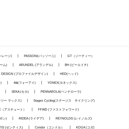
ギャレージ)
PASSONI(パッソーニ)
GT（ジーティー）
ーム)
ARUNDEL (アランデル)
BH (ビーエイチ)
LE DESIGN (プロファイルデザイン)
HED(ヘッド)
)
4iiii(フォーアイ)
YONEX(ヨネックス)
SEKA (セカ)
PENNAROLA(ペンナローラ)
ワーツー マックス)
Stages Cycling(ステージス サイクリング)
TE（アスチュート）
FFWD (ファストフォワード)
ーボン)
RIDEA (ライデア)
REYNOLDS (レイノルズ)
TIS (ゼンティス)
Condor（コンドル）
KOGA (コガ)