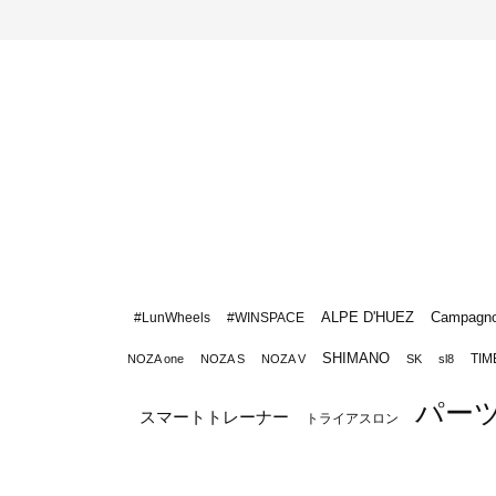
ALPE D'HUEZ
Campagno
#LunWheels
#WINSPACE
SHIMANO
TIM
NOZA one
NOZA S
NOZA V
SK
sl8
パー
スマートトレーナー
トライアスロン