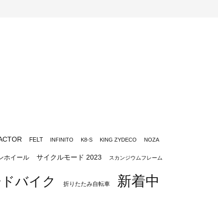
ACTOR
FELT
INFINITO
K8-S
KING ZYDECO
NOZA
サイクルモード 2023
ンホイール
スカンジウムフレーム
新着中
ードバイク
折りたたみ自転車