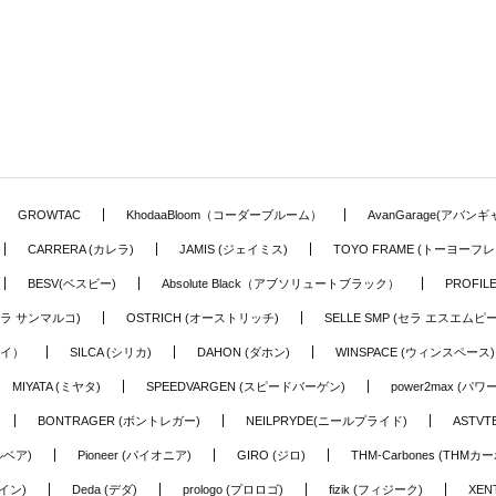
GROWTAC
KhodaaBloom（コーダーブルーム）
AvanGarage(アバン
CARRERA (カレラ)
JAMIS (ジェイミス)
TOYO FRAME (トーヨーフレ
BESV(ベスビー)
Absolute Black（アブソリュートブラック）
PROFI
o (セラ サンマルコ)
OSTRICH (オーストリッチ)
SELLE SMP (セラ エスエムピー
アイ）
SILCA (シリカ)
DAHON (ダホン)
WINSPACE (ウィンスペース)
MIYATA (ミヤタ)
SPEEDVARGEN (スピードバーゲン)
power2max (パ
BONTRAGER (ボントレガー)
NEILPRYDE(ニールプライド)
ASTV
ルベア)
Pioneer (パイオニア)
GIRO (ジロ)
THM-Carbones (THMカ
イン)
Deda (デダ)
prologo (プロロゴ)
fizik (フィジーク)
XEN