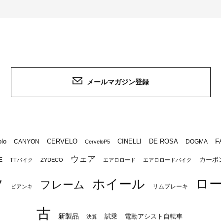
メールマガジン登録
F
lo
CERVELO
CINELLI
DE ROSA
CANYON
DOGMA
CerveloP5
ウェア
カーボ
E
TTバイク
ZYDECO
エアロロード
エアロロードバイク
ロ
ツ
ホイール
フレーム
リムブレーキ
ビアンキ
古
新製品
試乗
電動アシスト自転車
決算