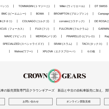
(バッソ)
TOMMASINI (トマジーニ)
Wilier (ウィリエール)
DT SWIS
BMC (ビーエムシー)
BOMA
BROMPTON (ブロンプトン)
Campag
elli (チネリ)
COLNAGO (コルナゴ)
corratec(コラテック)
DE ROSA 
OCUS（フォーカス）
FUJI (フジ)
FULCRUM (フルクラム)
GARMIN
MAVIC (マビック)
MERIDA (メリダ)
PINARELLO (ピナレロ)
Ra
SPECIALIZED (スペシャライズド)
SRAM (スラム)
TACX (タックス)
Wahoo(ワフー)
XPLOVA（エクスプローバ）
その他
転車の販売買取専門店クラウンギアーズ 新品と中古の自転車販売に加え、買
お問い合わせ
オンライン買取見積