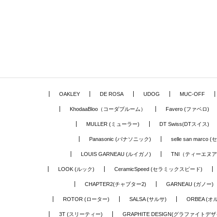
OAKLEY
DE ROSA
UDOG
MUC-OFF
KhodaaBloo（コーダブルーム）
Favero (ファベロ)
MULLER (ミューラー)
DT Swiss(DTスイス)
Panasonic (パナソニック)
selle san marc
LOUIS GARNEAU (ルイガノ)
TNI（ティーエヌ
LOOK (ルック)
CeramicSpeed (セラミックスピード)
CHAPTER2(チャプター2)
GARNEAU (ガノー)
ROTOR (ローター)
SALSA (サルサ)
ORBEA (オ
3T (スリーティー)
GRAPHITE DESIGN(グラファイトデザ