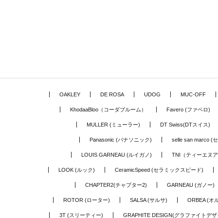
OAKLEY
DE ROSA
UDOG
MUC-OFF
KhodaaBloo（コーダブルーム）
Favero (ファベロ)
MULLER (ミューラー)
DT Swiss(DTスイス)
Panasonic (パナソニック)
selle san marc
LOUIS GARNEAU (ルイガノ)
TNI（ティーエヌ
LOOK (ルック)
CeramicSpeed (セラミックスピード)
CHAPTER2(チャプター2)
GARNEAU (ガノー)
ROTOR (ローター)
SALSA (サルサ)
ORBEA (オ
3T (スリーティー)
GRAPHITE DESIGN(グラファイトデザ