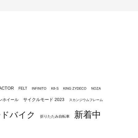
ACTOR
FELT
INFINITO
K8-S
KING ZYDECO
NOZA
サイクルモード 2023
ンホイール
スカンジウムフレーム
新着中
ードバイク
折りたたみ自転車