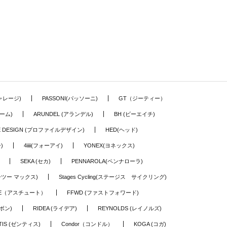
ギャレージ)
PASSONI(パッソーニ)
GT（ジーティー）
ーム)
ARUNDEL (アランデル)
BH (ビーエイチ)
LE DESIGN (プロファイルデザイン)
HED(ヘッド)
)
4iiii(フォーアイ)
YONEX(ヨネックス)
SEKA (セカ)
PENNAROLA(ペンナローラ)
ワーツー マックス)
Stages Cycling(ステージス サイクリング)
TE（アスチュート）
FFWD (ファストフォワード)
ーボン)
RIDEA (ライデア)
REYNOLDS (レイノルズ)
TIS (ゼンティス)
Condor（コンドル）
KOGA (コガ)