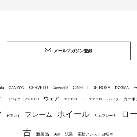
メールマガジン登録
F
lo
CERVELO
CINELLI
DE ROSA
CANYON
DOGMA
CerveloP5
ウェア
カーボ
E
TTバイク
ZYDECO
エアロロード
エアロロードバイク
ロ
ツ
ホイール
フレーム
リムブレーキ
ビアンキ
古
新製品
試乗
電動アシスト自転車
決算