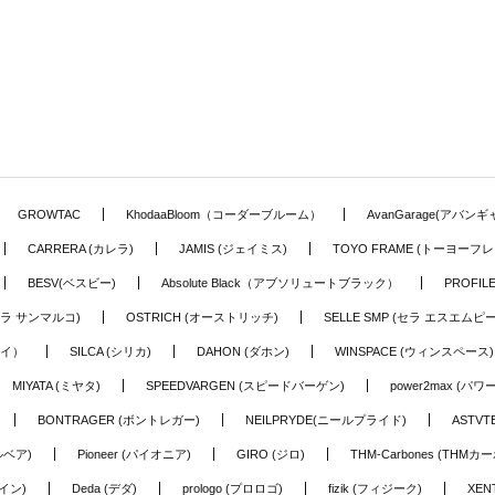
GROWTAC
KhodaaBloom（コーダーブルーム）
AvanGarage(アバン
CARRERA (カレラ)
JAMIS (ジェイミス)
TOYO FRAME (トーヨーフレ
BESV(ベスビー)
Absolute Black（アブソリュートブラック）
PROFI
o (セラ サンマルコ)
OSTRICH (オーストリッチ)
SELLE SMP (セラ エスエムピー
アイ）
SILCA (シリカ)
DAHON (ダホン)
WINSPACE (ウィンスペース)
MIYATA (ミヤタ)
SPEEDVARGEN (スピードバーゲン)
power2max (パ
BONTRAGER (ボントレガー)
NEILPRYDE(ニールプライド)
ASTV
ルベア)
Pioneer (パイオニア)
GIRO (ジロ)
THM-Carbones (THMカ
イン)
Deda (デダ)
prologo (プロロゴ)
fizik (フィジーク)
XEN