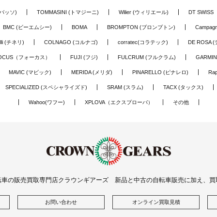
(バッソ)
TOMMASINI (トマジーニ)
Wilier (ウィリエール)
DT SWIS
BMC (ビーエムシー)
BOMA
BROMPTON (ブロンプトン)
Campag
elli (チネリ)
COLNAGO (コルナゴ)
corratec(コラテック)
DE ROSA 
OCUS（フォーカス）
FUJI (フジ)
FULCRUM (フルクラム)
GARMIN
MAVIC (マビック)
MERIDA (メリダ)
PINARELLO (ピナレロ)
Ra
SPECIALIZED (スペシャライズド)
SRAM (スラム)
TACX (タックス)
Wahoo(ワフー)
XPLOVA（エクスプローバ）
その他
転車の販売買取専門店クラウンギアーズ 新品と中古の自転車販売に加え、買
お問い合わせ
オンライン買取見積