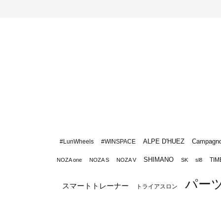
ALPE D'HUEZ
Campagno
#LunWheels
#WINSPACE
SHIMANO
TIM
NOZA one
NOZA S
NOZA V
SK
sl8
パー
スマートトレーナー
トライアスロン