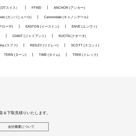
S（DTスイス）
FFWD
ANCHOR (アンカー)
nolo (カンパニョーロ)
Cannondale (キャノンデール)
(デローザ)
EASTON (イーストン)
ENVE (エンヴィ)
GIANT (ジャイアント)
KUOTA (クオータ)
pha (ラファ)
RIDLEY (リドレー)
SCOTT (スコット)
TERN (ターン)
TIME (タイム)
TREK (トレック)
取＆下取見積りいたします。
会社概要について