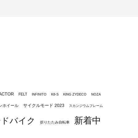
ACTOR
FELT
INFINITO
K8-S
KING ZYDECO
NOZA
サイクルモード 2023
ンホイール
スカンジウムフレーム
新着中
ードバイク
折りたたみ自転車