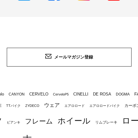
メールマガジン登録
F
lo
CERVELO
CINELLI
DE ROSA
CANYON
DOGMA
CerveloP5
ウェア
カーボ
E
TTバイク
ZYDECO
エアロロード
エアロロードバイク
ロ
ツ
ホイール
フレーム
リムブレーキ
ビアンキ