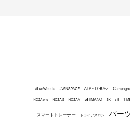
ALPE D'HUEZ
Campagno
#LunWheels
#WINSPACE
SHIMANO
TIM
NOZA one
NOZA S
NOZA V
SK
sl8
パー
スマートトレーナー
トライアスロン