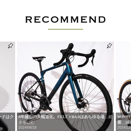
ードはク
8年越しの大幅進化。FELT VR4.0はあらゆる場
WIN
…続
きを読む
最
…続
2024/08/18
2024/12