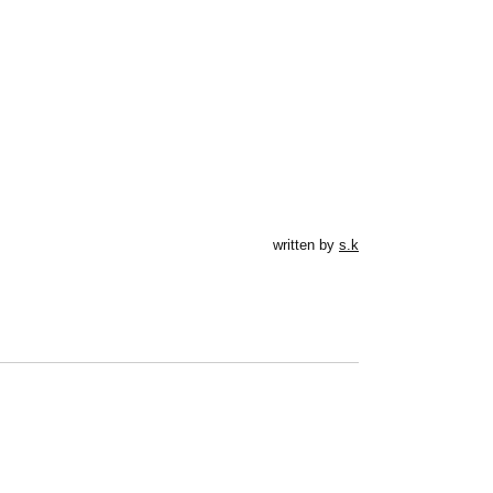
written by
s.k