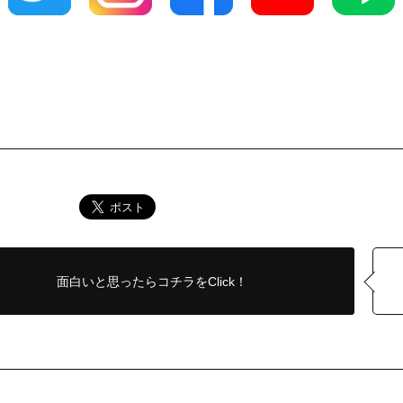
面白いと思ったら
コチラをClick！