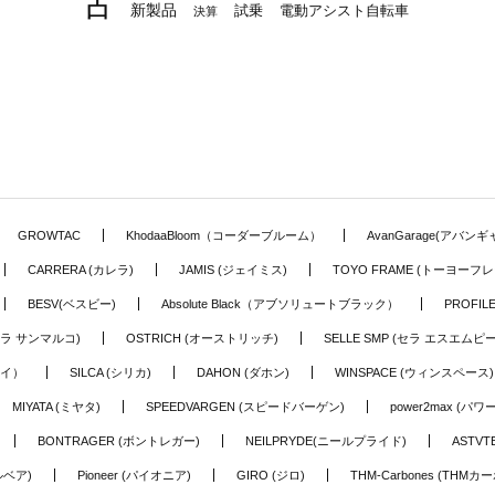
古
新製品
試乗
電動アシスト自転車
決算
GROWTAC
KhodaaBloom（コーダーブルーム）
AvanGarage(アバン
CARRERA (カレラ)
JAMIS (ジェイミス)
TOYO FRAME (トーヨーフレ
BESV(ベスビー)
Absolute Black（アブソリュートブラック）
PROFI
o (セラ サンマルコ)
OSTRICH (オーストリッチ)
SELLE SMP (セラ エスエムピー
アイ）
SILCA (シリカ)
DAHON (ダホン)
WINSPACE (ウィンスペース)
MIYATA (ミヤタ)
SPEEDVARGEN (スピードバーゲン)
power2max (パ
BONTRAGER (ボントレガー)
NEILPRYDE(ニールプライド)
ASTV
ルベア)
Pioneer (パイオニア)
GIRO (ジロ)
THM-Carbones (THMカ