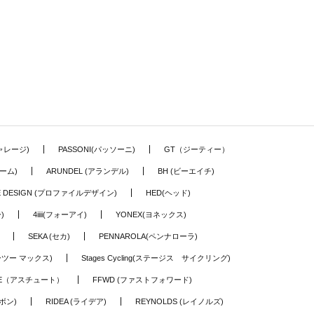
ギャレージ)
PASSONI(パッソーニ)
GT（ジーティー）
ーム)
ARUNDEL (アランデル)
BH (ビーエイチ)
LE DESIGN (プロファイルデザイン)
HED(ヘッド)
)
4iiii(フォーアイ)
YONEX(ヨネックス)
SEKA (セカ)
PENNAROLA(ペンナローラ)
ワーツー マックス)
Stages Cycling(ステージス サイクリング)
TE（アスチュート）
FFWD (ファストフォワード)
ーボン)
RIDEA (ライデア)
REYNOLDS (レイノルズ)