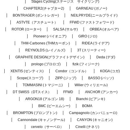
Stages Cycling(ステージス サイクリング)
CHAPTER2(チャプター2)
GARNEAU (ガノー)
BONTRAGER (ボントレガー)
NEILPRYDE(ニールプライド)
ASTVTE（アスチュート）
FFWD (ファストフォワード)
ROTOR (ローター)
SALSA (サルサ)
ORBEA (オルベア)
Pioneer (パイオニア)
GIRO (ジロ)
THM-Carbones (THMカーボン)
RIDEA (ライデア)
REYNOLDS (レイノルズ)
3T (スリーティー)
GRAPHITE DESIGN(グラファイトデザイン)
Deda (デダ)
prologo (プロロゴ)
fizik (フィジーク)
XENTIS (ゼンティス)
Condor（コンドル）
KOGA (コガ)
Scope(スコープ)
ZIPP (ジップ)
BASSO (バッソ)
TOMMASINI (トマジーニ)
Wilier (ウィリエール)
DT SWISS（DTスイス）
FFWD
ANCHOR (アンカー)
ARGON18 (アルゴン 18)
Bianchi (ビアンキ)
BMC (ビーエムシー)
BOMA
BROMPTON (ブロンプトン)
Campagnolo (カンパニョーロ)
Cannondale (キャノンデール)
CANYON (キャニオン)
cervelo（サーベロ）
Cinelli (チネリ)