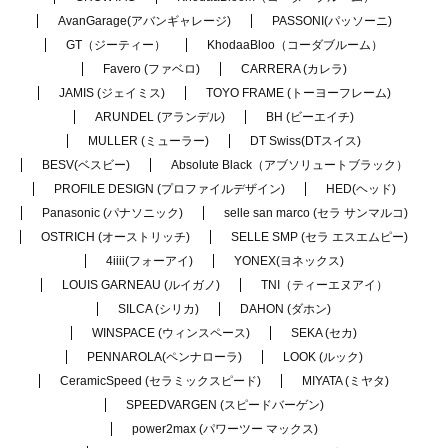
AvanGarage(アバンギャレージ)
PASSONI(パッソーニ)
GT（ジーティー）
KhodaaBloo（コーダブルーム）
Favero (ファベロ)
CARRERA (カレラ)
JAMIS (ジェイミス)
TOYO FRAME (トーヨーフレーム)
ARUNDEL (アランデル)
BH (ビーエイチ)
MULLER (ミューラー)
DT Swiss(DTスイス)
BESV(ベスビー)
Absolute Black（アブソリュートブラック）
PROFILE DESIGN (プロファイルデザイン)
HED(ヘッド)
Panasonic (パナソニック)
selle san marco (セラ サンマルコ)
OSTRICH (オーストリッチ)
SELLE SMP (セラ エスエムピー)
4iiii(フォーアイ)
YONEX(ヨネックス)
LOUIS GARNEAU (ルイガノ)
TNI（ティーエヌアイ）
SILCA (シリカ)
DAHON (ダホン)
WINSPACE (ウィンスペース)
SEKA (セカ)
PENNAROLA(ペンナローラ)
LOOK (ルック)
CeramicSpeed (セラミックスピード)
MIYATA (ミヤタ)
SPEEDVARGEN (スピードバーゲン)
power2max (パワーツー マックス)