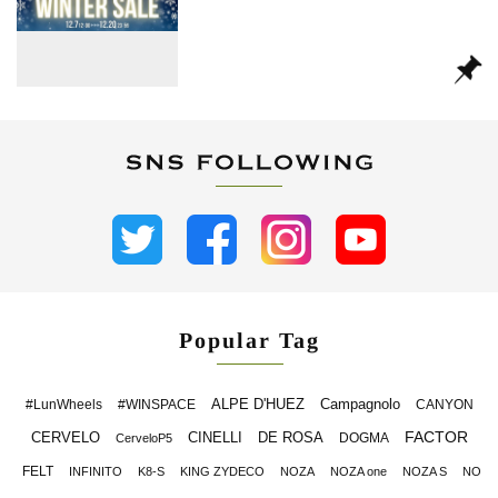
Popular Tag
ALPE D'HUEZ
Campagnolo
#LunWheels
#WINSPACE
CANYON
FACTOR
CERVELO
CINELLI
DE ROSA
DOGMA
CerveloP5
FELT
INFINITO
K8-S
KING ZYDECO
NOZA
NOZA one
NOZA S
NO