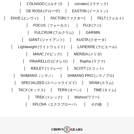
COLNAGO (コルナゴ)
corratec(コラテック)
DE ROSA (デローザ)
EASTON (イーストン)
ENVE (エンヴィ)
FACTOR(ファクター)
FELT (フェルト)
FOCUS（フォーカス）
FUJI (フジ)
FULCRUM (フルクラム)
GARMIN
GIANT (ジャイアント)
KUOTA (クオータ)
Lightweight (ライトウェイト)
LAPIERRE (ラピエール)
MAVIC (マビック)
MERIDA (メリダ)
PINARELLO (ピナレロ)
Rapha (ラファ)
RIDLEY (リドレー)
SCOTT (スコット)
SHIMANO（シマノ）
SHIMANO PRO (シマノプロ)
SPECIALIZED (スペシャライズド)
SRAM (スラム)
TACX (タックス)
TERN (ターン)
TIME (タイム)
TREK (トレック)
Wahoo(ワフー)
XPLOVA（エクスプローバ）
その他