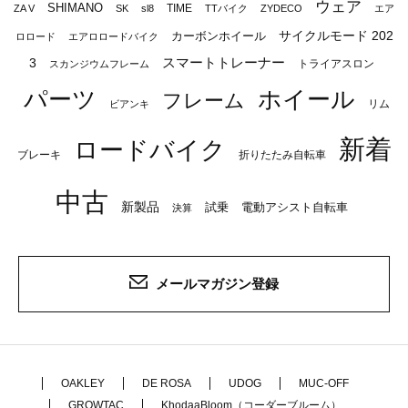
ウェア
SHIMANO
TIME
ZA V
SK
sl8
TTバイク
ZYDECO
エア
サイクルモード 202
カーボンホイール
ロロード
エアロロードバイク
スマートトレーナー
3
トライアスロン
スカンジウムフレーム
パーツ
ホイール
フレーム
リム
ビアンキ
新着
ロードバイク
ブレーキ
折りたたみ自転車
中古
新製品
試乗
電動アシスト自転車
決算
メールマガジン登録
OAKLEY
DE ROSA
UDOG
MUC-OFF
GROWTAC
KhodaaBloom（コーダーブルーム）