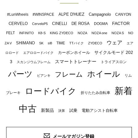
ALPE D'HUEZ
Campagnolo
#LunWheels
#WINSPACE
CANYON
FACTOR
CERVELO
CINELLI
DE ROSA
DOGMA
CerveloP5
FELT
INFINITO
K8-S
KING ZYDECO
NOZA
NOZA one
NOZA S
NO
ウェア
SHIMANO
TIME
ZA V
SK
sl8
TTバイク
ZYDECO
エア
サイクルモード 202
カーボンホイール
ロロード
エアロロードバイク
スマートトレーナー
3
トライアスロン
スカンジウムフレーム
パーツ
ホイール
フレーム
リム
ビアンキ
新着
ロードバイク
ブレーキ
折りたたみ自転車
中古
新製品
試乗
電動アシスト自転車
決算
メールマガジン登録