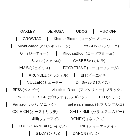
OAKLEY
DE ROSA
UDOG
MUC-OFF
GROWTAC
KhodaaBloom（コーダーブルーム）
AvanGarage(アバンギャレージ)
PASSONI(パッソーニ)
GT（ジーティー）
KhodaaBloo（コーダブルーム）
Favero (ファベロ)
CARRERA (カレラ)
JAMIS (ジェイミス)
TOYO FRAME (トーヨーフレーム)
ARUNDEL (アランデル)
BH (ビーエイチ)
MULLER (ミューラー)
DT Swiss(DTスイス)
BESV(ベスビー)
Absolute Black（アブソリュートブラック）
PROFILE DESIGN (プロファイルデザイン)
HED(ヘッド)
Panasonic (パナソニック)
selle san marco (セラ サンマルコ)
OSTRICH (オーストリッチ)
SELLE SMP (セラ エスエムピー)
4iiii(フォーアイ)
YONEX(ヨネックス)
LOUIS GARNEAU (ルイガノ)
TNI（ティーエヌアイ）
SILCA (シリカ)
DAHON (ダホン)