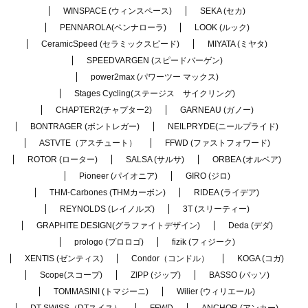
WINSPACE (ウィンスペース)
SEKA (セカ)
PENNAROLA(ペンナローラ)
LOOK (ルック)
CeramicSpeed (セラミックスピード)
MIYATA (ミヤタ)
SPEEDVARGEN (スピードバーゲン)
power2max (パワーツー マックス)
Stages Cycling(ステージス サイクリング)
CHAPTER2(チャプター2)
GARNEAU (ガノー)
BONTRAGER (ボントレガー)
NEILPRYDE(ニールプライド)
ASTVTE（アスチュート）
FFWD (ファストフォワード)
ROTOR (ローター)
SALSA (サルサ)
ORBEA (オルベア)
Pioneer (パイオニア)
GIRO (ジロ)
THM-Carbones (THMカーボン)
RIDEA (ライデア)
REYNOLDS (レイノルズ)
3T (スリーティー)
GRAPHITE DESIGN(グラファイトデザイン)
Deda (デダ)
prologo (プロロゴ)
fizik (フィジーク)
XENTIS (ゼンティス)
Condor（コンドル）
KOGA (コガ)
Scope(スコープ)
ZIPP (ジップ)
BASSO (バッソ)
TOMMASINI (トマジーニ)
Wilier (ウィリエール)
DT SWISS（DTスイス）
FFWD
ANCHOR (アンカー)