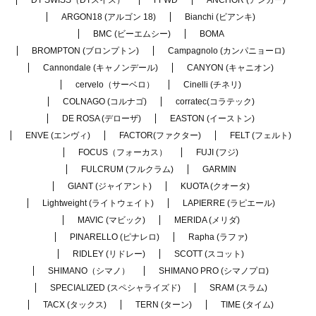
ARGON18 (アルゴン 18)
Bianchi (ビアンキ)
BMC (ビーエムシー)
BOMA
BROMPTON (ブロンプトン)
Campagnolo (カンパニョーロ)
Cannondale (キャノンデール)
CANYON (キャニオン)
cervelo（サーベロ）
Cinelli (チネリ)
COLNAGO (コルナゴ)
corratec(コラテック)
DE ROSA (デローザ)
EASTON (イーストン)
ENVE (エンヴィ)
FACTOR(ファクター)
FELT (フェルト)
FOCUS（フォーカス）
FUJI (フジ)
FULCRUM (フルクラム)
GARMIN
GIANT (ジャイアント)
KUOTA (クオータ)
Lightweight (ライトウェイト)
LAPIERRE (ラピエール)
MAVIC (マビック)
MERIDA (メリダ)
PINARELLO (ピナレロ)
Rapha (ラファ)
RIDLEY (リドレー)
SCOTT (スコット)
SHIMANO（シマノ）
SHIMANO PRO (シマノプロ)
SPECIALIZED (スペシャライズド)
SRAM (スラム)
TACX (タックス)
TERN (ターン)
TIME (タイム)