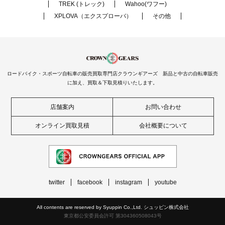
TREK (トレック)
Wahoo(ワフー)
XPLOVA（エクスプローバ）
その他
ロードバイク・スポーツ自転車の販売買取専門店クラウンギアーズ 新品と中古の自転車販売
に加え、買取＆下取見積りいたします。
店舗案内
お問い合わせ
オンライン買取見積
会社概要について
twitter
facebook
instagram
youtube
All contents are reserved by Syuppin Co.,Ltd. シュッピン株式会社
東京都公安委員会許可 第304360508043号