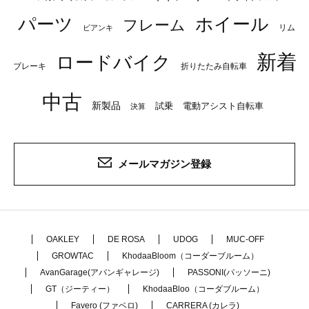
パーツ
ホイール
フレーム
リム
ビアンキ
新着
ロードバイク
ブレーキ
折りたたみ自転車
中古
新製品
試乗
電動アシスト自転車
決算
メールマガジン登録
OAKLEY
DE ROSA
UDOG
MUC-OFF
GROWTAC
KhodaaBloom（コーダーブルーム）
AvanGarage(アバンギャレージ)
PASSONI(パッソーニ)
GT（ジーティー）
KhodaaBloo（コーダブルーム）
Favero (ファベロ)
CARRERA (カレラ)