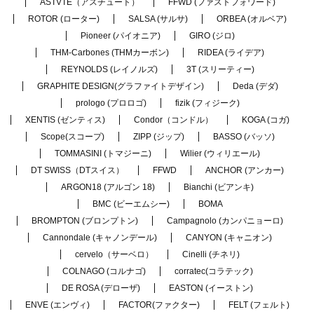
ASTVTE（アスチュート）
FFWD (ファストフォワード)
ROTOR (ローター)
SALSA (サルサ)
ORBEA (オルベア)
Pioneer (パイオニア)
GIRO (ジロ)
THM-Carbones (THMカーボン)
RIDEA (ライデア)
REYNOLDS (レイノルズ)
3T (スリーティー)
GRAPHITE DESIGN(グラファイトデザイン)
Deda (デダ)
prologo (プロロゴ)
fizik (フィジーク)
XENTIS (ゼンティス)
Condor（コンドル）
KOGA (コガ)
Scope(スコープ)
ZIPP (ジップ)
BASSO (バッソ)
TOMMASINI (トマジーニ)
Wilier (ウィリエール)
DT SWISS（DTスイス）
FFWD
ANCHOR (アンカー)
ARGON18 (アルゴン 18)
Bianchi (ビアンキ)
BMC (ビーエムシー)
BOMA
BROMPTON (ブロンプトン)
Campagnolo (カンパニョーロ)
Cannondale (キャノンデール)
CANYON (キャニオン)
cervelo（サーベロ）
Cinelli (チネリ)
COLNAGO (コルナゴ)
corratec(コラテック)
DE ROSA (デローザ)
EASTON (イーストン)
ENVE (エンヴィ)
FACTOR(ファクター)
FELT (フェルト)