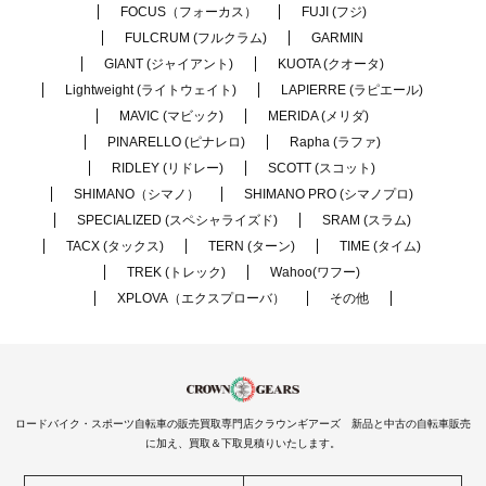
FOCUS（フォーカス）
FUJI (フジ)
FULCRUM (フルクラム)
GARMIN
GIANT (ジャイアント)
KUOTA (クオータ)
Lightweight (ライトウェイト)
LAPIERRE (ラピエール)
MAVIC (マビック)
MERIDA (メリダ)
PINARELLO (ピナレロ)
Rapha (ラファ)
RIDLEY (リドレー)
SCOTT (スコット)
SHIMANO（シマノ）
SHIMANO PRO (シマノプロ)
SPECIALIZED (スペシャライズド)
SRAM (スラム)
TACX (タックス)
TERN (ターン)
TIME (タイム)
TREK (トレック)
Wahoo(ワフー)
XPLOVA（エクスプローバ）
その他
ロードバイク・スポーツ自転車の販売買取専門店クラウンギアーズ 新品と中古の自転車販売
に加え、買取＆下取見積りいたします。