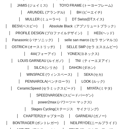
JAMIS (ジェイミス)
TOYO FRAME (トーヨーフレーム)
ARUNDEL (アランデル)
BH (ビーエイチ)
MULLER (ミューラー)
DT Swiss(DTスイス)
BESV(ベスビー)
Absolute Black（アブソリュートブラック）
PROFILE DESIGN (プロファイルデザイン)
HED(ヘッド)
Panasonic (パナソニック)
selle san marco (セラ サンマルコ)
OSTRICH (オーストリッチ)
SELLE SMP (セラ エスエムピー)
4iiii(フォーアイ)
YONEX(ヨネックス)
LOUIS GARNEAU (ルイガノ)
TNI（ティーエヌアイ）
SILCA (シリカ)
DAHON (ダホン)
WINSPACE (ウィンスペース)
SEKA (セカ)
PENNAROLA(ペンナローラ)
LOOK (ルック)
CeramicSpeed (セラミックスピード)
MIYATA (ミヤタ)
SPEEDVARGEN (スピードバーゲン)
power2max (パワーツー マックス)
Stages Cycling(ステージス サイクリング)
CHAPTER2(チャプター2)
GARNEAU (ガノー)
BONTRAGER (ボントレガー)
NEILPRYDE(ニールプライド)