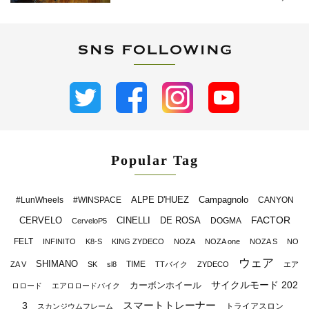
Popular Tag
ALPE D'HUEZ
Campagnolo
#LunWheels
#WINSPACE
CANYON
FACTOR
CERVELO
CINELLI
DE ROSA
DOGMA
CerveloP5
FELT
INFINITO
K8-S
KING ZYDECO
NOZA
NOZA one
NOZA S
NO
ウェア
SHIMANO
TIME
ZA V
SK
sl8
TTバイク
ZYDECO
エア
サイクルモード 202
カーボンホイール
ロロード
エアロロードバイク
スマートトレーナー
3
トライアスロン
スカンジウムフレーム