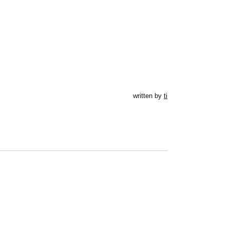
written by
ti