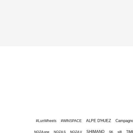
ALPE D'HUEZ
Campagno
#LunWheels
#WINSPACE
SHIMANO
TIM
NOZA one
NOZA S
NOZA V
SK
sl8