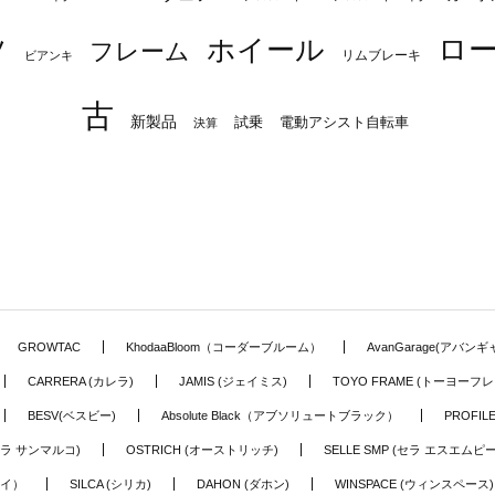
ロ
ツ
ホイール
フレーム
リムブレーキ
ビアンキ
古
新製品
試乗
電動アシスト自転車
決算
GROWTAC
KhodaaBloom（コーダーブルーム）
AvanGarage(アバン
CARRERA (カレラ)
JAMIS (ジェイミス)
TOYO FRAME (トーヨーフレ
BESV(ベスビー)
Absolute Black（アブソリュートブラック）
PROFI
o (セラ サンマルコ)
OSTRICH (オーストリッチ)
SELLE SMP (セラ エスエムピー
アイ）
SILCA (シリカ)
DAHON (ダホン)
WINSPACE (ウィンスペース)