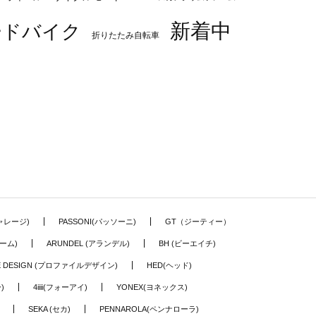
新着中
ードバイク
折りたたみ自転車
ギャレージ)
PASSONI(パッソーニ)
GT（ジーティー）
ーム)
ARUNDEL (アランデル)
BH (ビーエイチ)
LE DESIGN (プロファイルデザイン)
HED(ヘッド)
)
4iiii(フォーアイ)
YONEX(ヨネックス)
SEKA (セカ)
PENNAROLA(ペンナローラ)