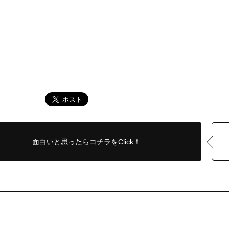
面白いと思ったら
コチラをClick！