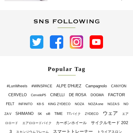
Popular Tag
ALPE D'HUEZ
Campagnolo
#LunWheels
#WINSPACE
CANYON
FACTOR
CERVELO
CINELLI
DE ROSA
DOGMA
CerveloP5
FELT
INFINITO
K8-S
KING ZYDECO
NOZA
NOZA one
NOZA S
NO
ウェア
SHIMANO
TIME
ZA V
SK
sl8
TTバイク
ZYDECO
エア
サイクルモード 202
カーボンホイール
ロロード
エアロロードバイク
スマートトレーナー
3
トライアスロン
スカンジウムフレーム