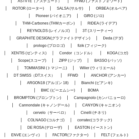
ASTVTE（アスチュート）
FFWD (ファストフォワード)
ROTOR (ローター)
SALSA (サルサ)
ORBEA (オルベア)
Pioneer (パイオニア)
GIRO (ジロ)
THM-Carbones (THMカーボン)
RIDEA (ライデア)
REYNOLDS (レイノルズ)
3T (スリーティー)
GRAPHITE DESIGN(グラファイトデザイン)
Deda (デダ)
prologo (プロロゴ)
fizik (フィジーク)
XENTIS (ゼンティス)
Condor（コンドル）
KOGA (コガ)
Scope(スコープ)
ZIPP (ジップ)
BASSO (バッソ)
TOMMASINI (トマジーニ)
Wilier (ウィリエール)
DT SWISS（DTスイス）
FFWD
ANCHOR (アンカー)
ARGON18 (アルゴン 18)
Bianchi (ビアンキ)
BMC (ビーエムシー)
BOMA
BROMPTON (ブロンプトン)
Campagnolo (カンパニョーロ)
Cannondale (キャノンデール)
CANYON (キャニオン)
cervelo（サーベロ）
Cinelli (チネリ)
COLNAGO (コルナゴ)
corratec(コラテック)
DE ROSA (デローザ)
EASTON (イーストン)
ENVE (エンヴィ)
FACTOR(ファクター)
FELT (フェルト)