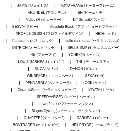
JAMIS (ジェイミス)
TOYO FRAME (トーヨーフレーム)
ARUNDEL (アランデル)
BH (ビーエイチ)
MULLER (ミューラー)
DT Swiss(DTスイス)
BESV(ベスビー)
Absolute Black（アブソリュートブラック）
PROFILE DESIGN (プロファイルデザイン)
HED(ヘッド)
Panasonic (パナソニック)
selle san marco (セラ サンマルコ)
OSTRICH (オーストリッチ)
SELLE SMP (セラ エスエムピー)
4iiii(フォーアイ)
YONEX(ヨネックス)
LOUIS GARNEAU (ルイガノ)
TNI（ティーエヌアイ）
SILCA (シリカ)
DAHON (ダホン)
WINSPACE (ウィンスペース)
SEKA (セカ)
PENNAROLA(ペンナローラ)
LOOK (ルック)
CeramicSpeed (セラミックスピード)
MIYATA (ミヤタ)
SPEEDVARGEN (スピードバーゲン)
power2max (パワーツー マックス)
Stages Cycling(ステージス サイクリング)
CHAPTER2(チャプター2)
GARNEAU (ガノー)
BONTRAGER (ボントレガー)
NEILPRYDE(ニールプライド)