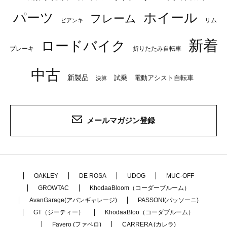
パーツ
ホイール
フレーム
リム
ビアンキ
新着
ロードバイク
ブレーキ
折りたたみ自転車
中古
新製品
試乗
電動アシスト自転車
決算
メールマガジン登録
OAKLEY
DE ROSA
UDOG
MUC-OFF
GROWTAC
KhodaaBloom（コーダーブルーム）
AvanGarage(アバンギャレージ)
PASSONI(パッソーニ)
GT（ジーティー）
KhodaaBloo（コーダブルーム）
Favero (ファベロ)
CARRERA (カレラ)