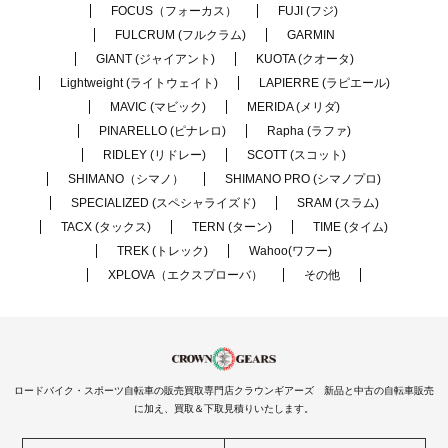
FOCUS（フォーカス）
FUJI (フジ)
FULCRUM (フルクラム)
GARMIN
GIANT (ジャイアント)
KUOTA (クオータ)
Lightweight (ライトウェイト)
LAPIERRE (ラピエール)
MAVIC (マビック)
MERIDA (メリダ)
PINARELLO (ピナレロ)
Rapha (ラファ)
RIDLEY (リドレー)
SCOTT (スコット)
SHIMANO（シマノ）
SHIMANO PRO (シマノプロ)
SPECIALIZED (スペシャライズド)
SRAM (スラム)
TACX (タックス)
TERN (ターン)
TIME (タイム)
TREK (トレック)
Wahoo(ワフー)
XPLOVA（エクスプローバ）
その他
ロードバイク・スポーツ自転車の販売買取専門店クラウンギアーズ 新品と中古の自転車販売
に加え、買取＆下取見積りいたします。