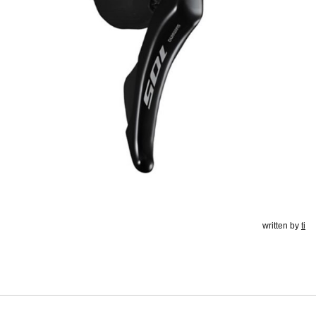
written by
ti