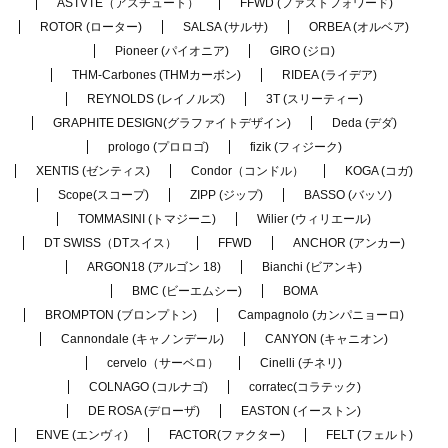
ASTVTE（アスチュート）
FFWD (ファストフォワード)
ROTOR (ローター)
SALSA (サルサ)
ORBEA (オルベア)
Pioneer (パイオニア)
GIRO (ジロ)
THM-Carbones (THMカーボン)
RIDEA (ライデア)
REYNOLDS (レイノルズ)
3T (スリーティー)
GRAPHITE DESIGN(グラファイトデザイン)
Deda (デダ)
prologo (プロロゴ)
fizik (フィジーク)
XENTIS (ゼンティス)
Condor（コンドル）
KOGA (コガ)
Scope(スコープ)
ZIPP (ジップ)
BASSO (バッソ)
TOMMASINI (トマジーニ)
Wilier (ウィリエール)
DT SWISS（DTスイス）
FFWD
ANCHOR (アンカー)
ARGON18 (アルゴン 18)
Bianchi (ビアンキ)
BMC (ビーエムシー)
BOMA
BROMPTON (ブロンプトン)
Campagnolo (カンパニョーロ)
Cannondale (キャノンデール)
CANYON (キャニオン)
cervelo（サーベロ）
Cinelli (チネリ)
COLNAGO (コルナゴ)
corratec(コラテック)
DE ROSA (デローザ)
EASTON (イーストン)
ENVE (エンヴィ)
FACTOR(ファクター)
FELT (フェルト)