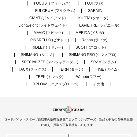
FOCUS（フォーカス）
FUJI (フジ)
FULCRUM (フルクラム)
GARMIN
GIANT (ジャイアント)
KUOTA (クオータ)
Lightweight (ライトウェイト)
LAPIERRE (ラピエール)
MAVIC (マビック)
MERIDA (メリダ)
PINARELLO (ピナレロ)
Rapha (ラファ)
RIDLEY (リドレー)
SCOTT (スコット)
SHIMANO（シマノ）
SHIMANO PRO (シマノプロ)
SPECIALIZED (スペシャライズド)
SRAM (スラム)
TACX (タックス)
TERN (ターン)
TIME (タイム)
TREK (トレック)
Wahoo(ワフー)
XPLOVA（エクスプローバ）
その他
ロードバイク・スポーツ自転車の販売買取専門店クラウンギアーズ 新品と中古の自転車販売
に加え、買取＆下取見積りいたします。