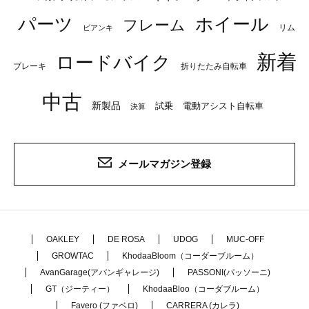
パーツ
ホイール
フレーム
リム
ビアンキ
新着
ロードバイク
ブレーキ
折りたたみ自転車
中古
新製品
試乗
電動アシスト自転車
決算
メールマガジン登録
OAKLEY
DE ROSA
UDOG
MUC-OFF
GROWTAC
KhodaaBloom（コーダーブルーム）
AvanGarage(アバンギャレージ)
PASSONI(パッソーニ)
GT（ジーティー）
KhodaaBloo（コーダブルーム）
Favero (ファベロ)
CARRERA (カレラ)