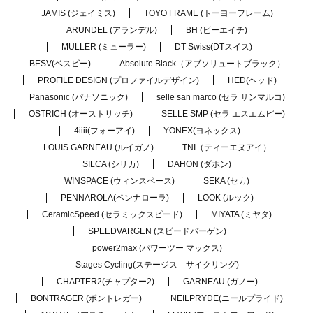
JAMIS (ジェイミス)
TOYO FRAME (トーヨーフレーム)
ARUNDEL (アランデル)
BH (ビーエイチ)
MULLER (ミューラー)
DT Swiss(DTスイス)
BESV(ベスビー)
Absolute Black（アブソリュートブラック）
PROFILE DESIGN (プロファイルデザイン)
HED(ヘッド)
Panasonic (パナソニック)
selle san marco (セラ サンマルコ)
OSTRICH (オーストリッチ)
SELLE SMP (セラ エスエムピー)
4iiii(フォーアイ)
YONEX(ヨネックス)
LOUIS GARNEAU (ルイガノ)
TNI（ティーエヌアイ）
SILCA (シリカ)
DAHON (ダホン)
WINSPACE (ウィンスペース)
SEKA (セカ)
PENNAROLA(ペンナローラ)
LOOK (ルック)
CeramicSpeed (セラミックスピード)
MIYATA (ミヤタ)
SPEEDVARGEN (スピードバーゲン)
power2max (パワーツー マックス)
Stages Cycling(ステージス サイクリング)
CHAPTER2(チャプター2)
GARNEAU (ガノー)
BONTRAGER (ボントレガー)
NEILPRYDE(ニールプライド)