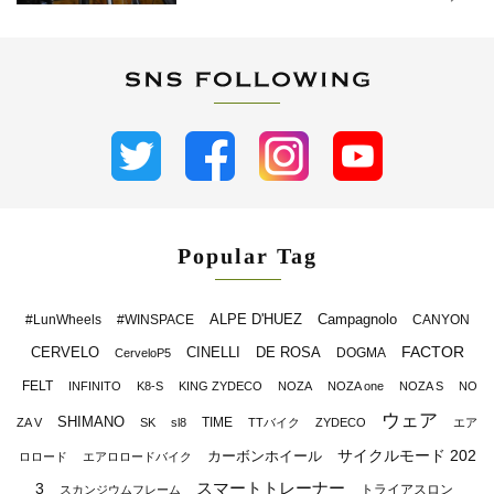
Popular Tag
ALPE D'HUEZ
Campagnolo
#LunWheels
#WINSPACE
CANYON
FACTOR
CERVELO
CINELLI
DE ROSA
DOGMA
CerveloP5
FELT
INFINITO
K8-S
KING ZYDECO
NOZA
NOZA one
NOZA S
NO
ウェア
SHIMANO
TIME
ZA V
SK
sl8
TTバイク
ZYDECO
エア
サイクルモード 202
カーボンホイール
ロロード
エアロロードバイク
スマートトレーナー
3
トライアスロン
スカンジウムフレーム