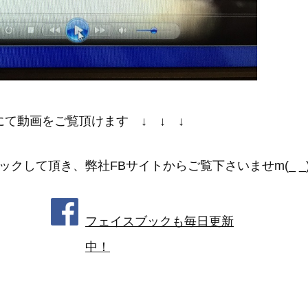
にて動画をご覧頂けます ↓ ↓ ↓
クして頂き、弊社FBサイトからご覧下さいませm(_ _
フェイスブックも毎日更新
中！