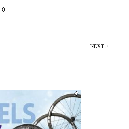
0
NEXT
>