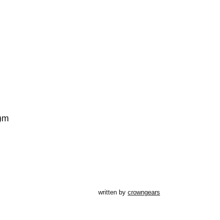
)m
written by
crowngears