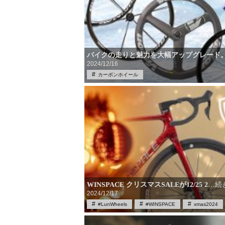
バイクの走りと魅力を大幅アップグレード
2024/12/16
カーボンホイール
WINSPACE クリスマスSALEが12/25 2
…続
2024/12/17
#LunWheels
#WINSPACE
xmas2024