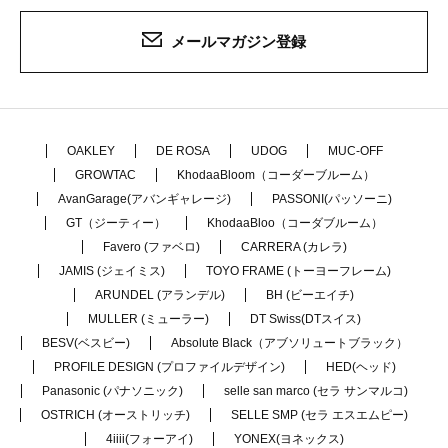
メールマガジン登録
OAKLEY
DE ROSA
UDOG
MUC-OFF
GROWTAC
KhodaaBloom（コーダーブルーム）
AvanGarage(アバンギャレージ)
PASSONI(パッソーニ)
GT（ジーティー）
KhodaaBloo（コーダブルーム）
Favero (ファベロ)
CARRERA (カレラ)
JAMIS (ジェイミス)
TOYO FRAME (トーヨーフレーム)
ARUNDEL (アランデル)
BH (ビーエイチ)
MULLER (ミューラー)
DT Swiss(DTスイス)
BESV(ベスビー)
Absolute Black（アブソリュートブラック）
PROFILE DESIGN (プロファイルデザイン)
HED(ヘッド)
Panasonic (パナソニック)
selle san marco (セラ サンマルコ)
OSTRICH (オーストリッチ)
SELLE SMP (セラ エスエムピー)
4iiii(フォーアイ)
YONEX(ヨネックス)