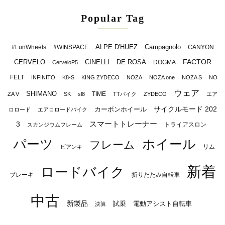
Popular Tag
ALPE D'HUEZ
Campagnolo
#LunWheels
#WINSPACE
CANYON
FACTOR
CERVELO
CINELLI
DE ROSA
DOGMA
CerveloP5
FELT
INFINITO
K8-S
KING ZYDECO
NOZA
NOZA one
NOZA S
NO
ウェア
SHIMANO
TIME
ZA V
SK
sl8
TTバイク
ZYDECO
エア
サイクルモード 202
カーボンホイール
ロロード
エアロロードバイク
スマートトレーナー
3
トライアスロン
スカンジウムフレーム
パーツ
ホイール
フレーム
リム
ビアンキ
新着
ロードバイク
ブレーキ
折りたたみ自転車
中古
新製品
試乗
電動アシスト自転車
決算