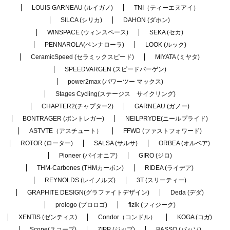
LOUIS GARNEAU (ルイガノ)
TNI（ティーエヌアイ）
SILCA (シリカ)
DAHON (ダホン)
WINSPACE (ウィンスペース)
SEKA (セカ)
PENNAROLA(ペンナローラ)
LOOK (ルック)
CeramicSpeed (セラミックスピード)
MIYATA (ミヤタ)
SPEEDVARGEN (スピードバーゲン)
power2max (パワーツー マックス)
Stages Cycling(ステージス サイクリング)
CHAPTER2(チャプター2)
GARNEAU (ガノー)
BONTRAGER (ボントレガー)
NEILPRYDE(ニールプライド)
ASTVTE（アスチュート）
FFWD (ファストフォワード)
ROTOR (ローター)
SALSA (サルサ)
ORBEA (オルベア)
Pioneer (パイオニア)
GIRO (ジロ)
THM-Carbones (THMカーボン)
RIDEA (ライデア)
REYNOLDS (レイノルズ)
3T (スリーティー)
GRAPHITE DESIGN(グラファイトデザイン)
Deda (デダ)
prologo (プロロゴ)
fizik (フィジーク)
XENTIS (ゼンティス)
Condor（コンドル）
KOGA (コガ)
Scope(スコープ)
ZIPP (ジップ)
BASSO (バッソ)