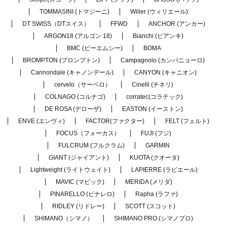
TOMMASINI (トマジーニ)
Wilier (ウィリエール)
DT SWISS（DTスイス）
FFWD
ANCHOR (アンカー)
ARGON18 (アルゴン 18)
Bianchi (ビアンキ)
BMC (ビーエムシー)
BOMA
BROMPTON (ブロンプトン)
Campagnolo (カンパニョーロ)
Cannondale (キャノンデール)
CANYON (キャニオン)
cervelo（サーベロ）
Cinelli (チネリ)
COLNAGO (コルナゴ)
corratec(コラテック)
DE ROSA (デローザ)
EASTON (イーストン)
ENVE (エンヴィ)
FACTOR(ファクター)
FELT (フェルト)
FOCUS（フォーカス）
FUJI (フジ)
FULCRUM (フルクラム)
GARMIN
GIANT (ジャイアント)
KUOTA (クオータ)
Lightweight (ライトウェイト)
LAPIERRE (ラピエール)
MAVIC (マビック)
MERIDA (メリダ)
PINARELLO (ピナレロ)
Rapha (ラファ)
RIDLEY (リドレー)
SCOTT (スコット)
SHIMANO（シマノ）
SHIMANO PRO (シマノプロ)