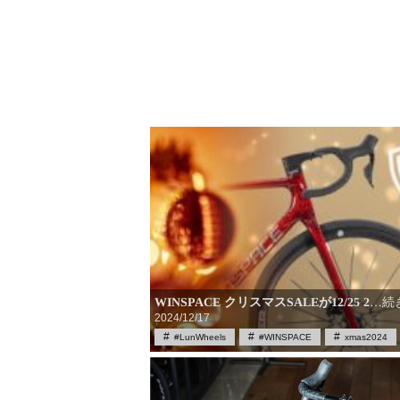
WINSPACE クリスマスSALEが12/25 2
…続
2024/12/17
#LunWheels
#WINSPACE
xmas2024