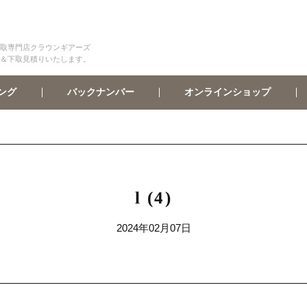
取専門店クラウンギアーズ
＆下取見積りいたします。
オンラインショップ
バックナンバー
ング
l (4)
2024年02月07日