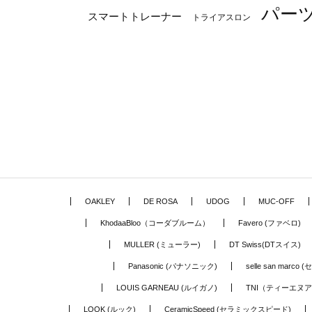
パー
スマートトレーナー
トライアスロン
OAKLEY
DE ROSA
UDOG
MUC-OFF
KhodaaBloo（コーダブルーム）
Favero (ファベロ)
MULLER (ミューラー)
DT Swiss(DTスイス)
Panasonic (パナソニック)
selle san marc
LOUIS GARNEAU (ルイガノ)
TNI（ティーエヌ
LOOK (ルック)
CeramicSpeed (セラミックスピード)