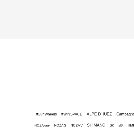
ALPE D'HUEZ
Campagno
#LunWheels
#WINSPACE
SHIMANO
TIM
NOZA one
NOZA S
NOZA V
SK
sl8