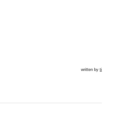
written by
ti