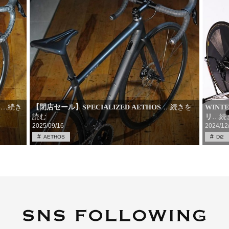
S
【閉店セール】SPECIALIZED AETHOS
WIN
…続きを
…続き
読む
リ
…続
2025/09/16
2024/12
AETHOS
Di2