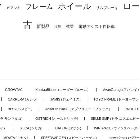
ロ
ツ
ホイール
フレーム
リムブレーキ
ビアンキ
古
新製品
試乗
電動アシスト自転車
決算
GROWTAC
KhodaaBloom（コーダーブルーム）
AvanGarage(アバン
CARRERA (カレラ)
JAMIS (ジェイミス)
TOYO FRAME (トーヨーフレ
BESV(ベスビー)
Absolute Black（アブソリュートブラック）
PROFI
o (セラ サンマルコ)
OSTRICH (オーストリッチ)
SELLE SMP (セラ エスエムピー
アイ）
SILCA (シリカ)
DAHON (ダホン)
WINSPACE (ウィンスペース)
MIYATA (ミヤタ)
SPEEDVARGEN (スピードバーゲン)
power2max (パ