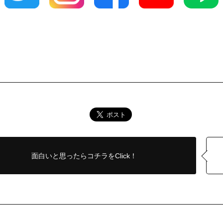
面白いと思ったら
コチラをClick！