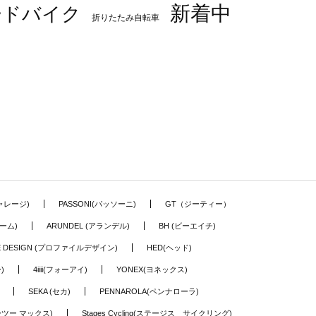
新着中
ードバイク
折りたたみ自転車
ギャレージ)
PASSONI(パッソーニ)
GT（ジーティー）
ーム)
ARUNDEL (アランデル)
BH (ビーエイチ)
LE DESIGN (プロファイルデザイン)
HED(ヘッド)
)
4iiii(フォーアイ)
YONEX(ヨネックス)
SEKA (セカ)
PENNAROLA(ペンナローラ)
ワーツー マックス)
Stages Cycling(ステージス サイクリング)