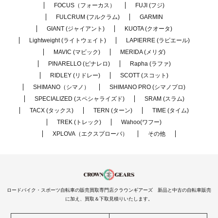
FOCUS（フォーカス）
FUJI (フジ)
FULCRUM (フルクラム)
GARMIN
GIANT (ジャイアント)
KUOTA (クオータ)
Lightweight (ライトウェイト)
LAPIERRE (ラピエール)
MAVIC (マビック)
MERIDA (メリダ)
PINARELLO (ピナレロ)
Rapha (ラファ)
RIDLEY (リドレー)
SCOTT (スコット)
SHIMANO（シマノ）
SHIMANO PRO (シマノプロ)
SPECIALIZED (スペシャライズド)
SRAM (スラム)
TACX (タックス)
TERN (ターン)
TIME (タイム)
TREK (トレック)
Wahoo(ワフー)
XPLOVA（エクスプローバ）
その他
ロードバイク・スポーツ自転車の販売買取専門店クラウンギアーズ 新品と中古の自転車販売
に加え、買取＆下取見積りいたします。