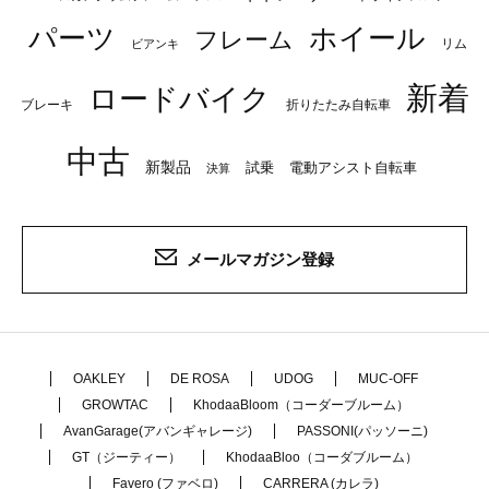
パーツ
ホイール
フレーム
リム
ビアンキ
新着
ロードバイク
ブレーキ
折りたたみ自転車
中古
新製品
試乗
電動アシスト自転車
決算
メールマガジン登録
OAKLEY
DE ROSA
UDOG
MUC-OFF
GROWTAC
KhodaaBloom（コーダーブルーム）
AvanGarage(アバンギャレージ)
PASSONI(パッソーニ)
GT（ジーティー）
KhodaaBloo（コーダブルーム）
Favero (ファベロ)
CARRERA (カレラ)