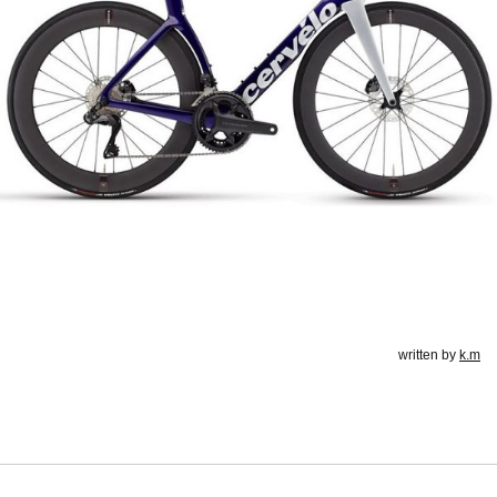
written by
k.m