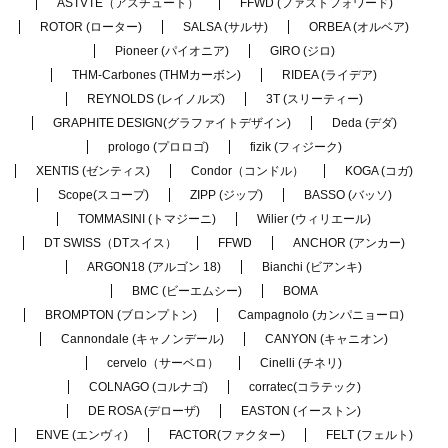
ASTVTE（アスチュート）
FFWD (ファストフォワード)
ROTOR (ローター)
SALSA (サルサ)
ORBEA (オルベア)
Pioneer (パイオニア)
GIRO (ジロ)
THM-Carbones (THMカーボン)
RIDEA (ライデア)
REYNOLDS (レイノルズ)
3T (スリーティー)
GRAPHITE DESIGN(グラファイトデザイン)
Deda (デダ)
prologo (プロロゴ)
fizik (フィジーク)
XENTIS (ゼンティス)
Condor（コンドル）
KOGA (コガ)
Scope(スコープ)
ZIPP (ジップ)
BASSO (バッソ)
TOMMASINI (トマジーニ)
Wilier (ウィリエール)
DT SWISS（DTスイス）
FFWD
ANCHOR (アンカー)
ARGON18 (アルゴン 18)
Bianchi (ビアンキ)
BMC (ビーエムシー)
BOMA
BROMPTON (ブロンプトン)
Campagnolo (カンパニョーロ)
Cannondale (キャノンデール)
CANYON (キャニオン)
cervelo（サーベロ）
Cinelli (チネリ)
COLNAGO (コルナゴ)
corratec(コラテック)
DE ROSA (デローザ)
EASTON (イーストン)
ENVE (エンヴィ)
FACTOR(ファクター)
FELT (フェルト)