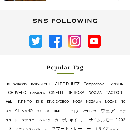
Popular Tag
ALPE D'HUEZ
Campagnolo
#LunWheels
#WINSPACE
CANYON
FACTOR
CERVELO
CINELLI
DE ROSA
DOGMA
CerveloP5
FELT
INFINITO
K8-S
KING ZYDECO
NOZA
NOZA one
NOZA S
NO
ウェア
SHIMANO
TIME
ZA V
SK
sl8
TTバイク
ZYDECO
エア
サイクルモード 202
カーボンホイール
ロロード
エアロロードバイク
スマートトレーナー
3
トライアスロン
スカンジウムフレーム