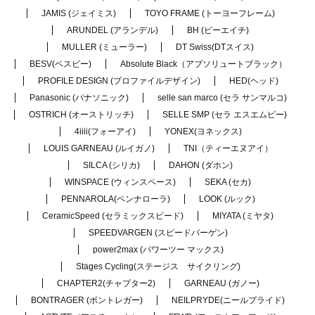
JAMIS (ジェイミス)
TOYO FRAME (トーヨーフレーム)
ARUNDEL (アランデル)
BH (ビーエイチ)
MULLER (ミューラー)
DT Swiss(DTスイス)
BESV(ベスビー)
Absolute Black（アブソリュートブラック）
PROFILE DESIGN (プロファイルデザイン)
HED(ヘッド)
Panasonic (パナソニック)
selle san marco (セラ サンマルコ)
OSTRICH (オーストリッチ)
SELLE SMP (セラ エスエムピー)
4iiii(フォーアイ)
YONEX(ヨネックス)
LOUIS GARNEAU (ルイガノ)
TNI（ティーエヌアイ）
SILCA (シリカ)
DAHON (ダホン)
WINSPACE (ウィンスペース)
SEKA (セカ)
PENNAROLA(ペンナローラ)
LOOK (ルック)
CeramicSpeed (セラミックスピード)
MIYATA (ミヤタ)
SPEEDVARGEN (スピードバーゲン)
power2max (パワーツー マックス)
Stages Cycling(ステージス サイクリング)
CHAPTER2(チャプター2)
GARNEAU (ガノー)
BONTRAGER (ボントレガー)
NEILPRYDE(ニールプライド)