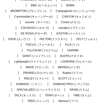
BMC (ビーエムシー)
BOMA
BROMPTON (ブロンプトン)
Campagnolo (カンパニョーロ)
Cannondale (キャノンデール)
CANYON (キャニオン)
cervelo（サーベロ）
Cinelli (チネリ)
COLNAGO (コルナゴ)
corratec(コラテック)
DE ROSA (デローザ)
EASTON (イーストン)
ENVE (エンヴィ)
FACTOR(ファクター)
FELT (フェルト)
FOCUS（フォーカス）
FUJI (フジ)
FULCRUM (フルクラム)
GARMIN
GIANT (ジャイアント)
KUOTA (クオータ)
Lightweight (ライトウェイト)
LAPIERRE (ラピエール)
MAVIC (マビック)
MERIDA (メリダ)
PINARELLO (ピナレロ)
Rapha (ラファ)
RIDLEY (リドレー)
SCOTT (スコット)
SHIMANO（シマノ）
SHIMANO PRO (シマノプロ)
SPECIALIZED (スペシャライズド)
SRAM (スラム)
TACX (タックス)
TERN (ターン)
TIME (タイム)
TREK (トレック)
Wahoo(ワフー)