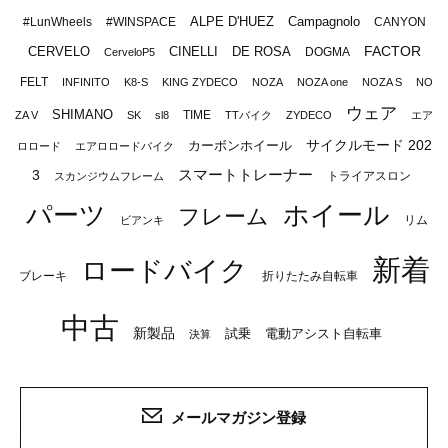
ALPE D'HUEZ
Campagnolo
#LunWheels
#WINSPACE
CANYON
FACTOR
CERVELO
CINELLI
DE ROSA
DOGMA
CerveloP5
FELT
INFINITO
K8-S
KING ZYDECO
NOZA
NOZA one
NOZA S
NO
ウェア
SHIMANO
TIME
ZA V
SK
sl8
TTバイク
ZYDECO
エア
サイクルモード 202
カーボンホイール
ロロード
エアロロードバイク
スマートトレーナー
3
トライアスロン
スカンジウムフレーム
パーツ
ホイール
フレーム
リム
ビアンキ
新着
ロードバイク
ブレーキ
折りたたみ自転車
中古
新製品
試乗
電動アシスト自転車
決算
メールマガジン登録