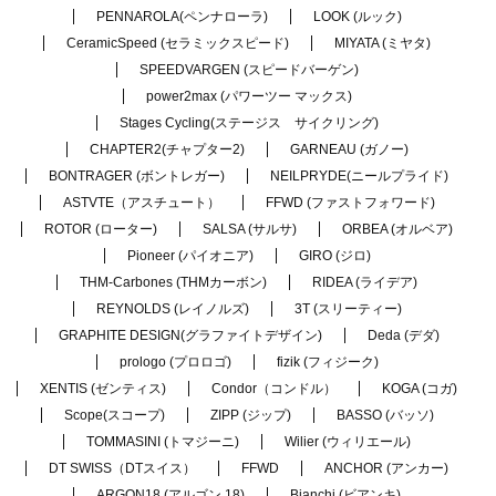
PENNAROLA(ペンナローラ)
LOOK (ルック)
CeramicSpeed (セラミックスピード)
MIYATA (ミヤタ)
SPEEDVARGEN (スピードバーゲン)
power2max (パワーツー マックス)
Stages Cycling(ステージス サイクリング)
CHAPTER2(チャプター2)
GARNEAU (ガノー)
BONTRAGER (ボントレガー)
NEILPRYDE(ニールプライド)
ASTVTE（アスチュート）
FFWD (ファストフォワード)
ROTOR (ローター)
SALSA (サルサ)
ORBEA (オルベア)
Pioneer (パイオニア)
GIRO (ジロ)
THM-Carbones (THMカーボン)
RIDEA (ライデア)
REYNOLDS (レイノルズ)
3T (スリーティー)
GRAPHITE DESIGN(グラファイトデザイン)
Deda (デダ)
prologo (プロロゴ)
fizik (フィジーク)
XENTIS (ゼンティス)
Condor（コンドル）
KOGA (コガ)
Scope(スコープ)
ZIPP (ジップ)
BASSO (バッソ)
TOMMASINI (トマジーニ)
Wilier (ウィリエール)
DT SWISS（DTスイス）
FFWD
ANCHOR (アンカー)
ARGON18 (アルゴン 18)
Bianchi (ビアンキ)