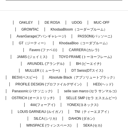
OAKLEY
DE ROSA
UDOG
MUC-OFF
GROWTAC
KhodaaBloom（コーダーブルーム）
AvanGarage(アバンギャレージ)
PASSONI(パッソーニ)
GT（ジーティー）
KhodaaBloo（コーダブルーム）
Favero (ファベロ)
CARRERA (カレラ)
JAMIS (ジェイミス)
TOYO FRAME (トーヨーフレーム)
ARUNDEL (アランデル)
BH (ビーエイチ)
MULLER (ミューラー)
DT Swiss(DTスイス)
BESV(ベスビー)
Absolute Black（アブソリュートブラック）
PROFILE DESIGN (プロファイルデザイン)
HED(ヘッド)
Panasonic (パナソニック)
selle san marco (セラ サンマルコ)
OSTRICH (オーストリッチ)
SELLE SMP (セラ エスエムピー)
4iiii(フォーアイ)
YONEX(ヨネックス)
LOUIS GARNEAU (ルイガノ)
TNI（ティーエヌアイ）
SILCA (シリカ)
DAHON (ダホン)
WINSPACE (ウィンスペース)
SEKA (セカ)