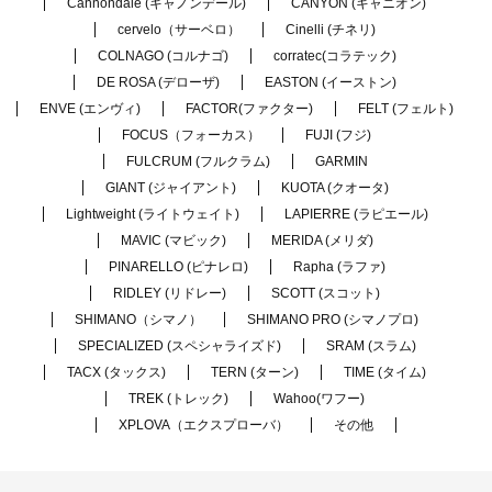
Cannondale (キャノンデール)
CANYON (キャニオン)
cervelo（サーベロ）
Cinelli (チネリ)
COLNAGO (コルナゴ)
corratec(コラテック)
DE ROSA (デローザ)
EASTON (イーストン)
ENVE (エンヴィ)
FACTOR(ファクター)
FELT (フェルト)
FOCUS（フォーカス）
FUJI (フジ)
FULCRUM (フルクラム)
GARMIN
GIANT (ジャイアント)
KUOTA (クオータ)
Lightweight (ライトウェイト)
LAPIERRE (ラピエール)
MAVIC (マビック)
MERIDA (メリダ)
PINARELLO (ピナレロ)
Rapha (ラファ)
RIDLEY (リドレー)
SCOTT (スコット)
SHIMANO（シマノ）
SHIMANO PRO (シマノプロ)
SPECIALIZED (スペシャライズド)
SRAM (スラム)
TACX (タックス)
TERN (ターン)
TIME (タイム)
TREK (トレック)
Wahoo(ワフー)
XPLOVA（エクスプローバ）
その他