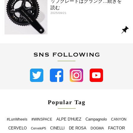
ップグレードはクランク
…続きを
読む
2025/09/21
Popular Tag
ALPE D'HUEZ
Campagnolo
#LunWheels
#WINSPACE
CANYON
FACTOR
CERVELO
CINELLI
DE ROSA
DOGMA
CerveloP5