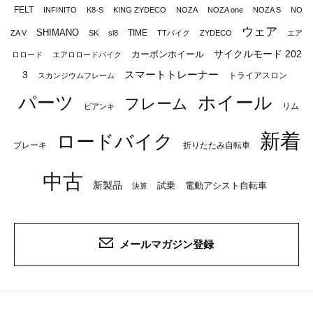
FELT
INFINITO
K8-S
KING ZYDECO
NOZA
NOZA one
NOZA S
NO
ウェア
SHIMANO
TIME
ZA V
SK
sl8
TTバイク
ZYDECO
エア
サイクルモード 202
カーボンホイール
ロロード
エアロロードバイク
スマートトレーナー
3
トライアスロン
スカンジウムフレーム
パーツ
ホイール
フレーム
リム
ビアンキ
新着
ロードバイク
ブレーキ
折りたたみ自転車
中古
新製品
試乗
電動アシスト自転車
決算
メールマガジン登録