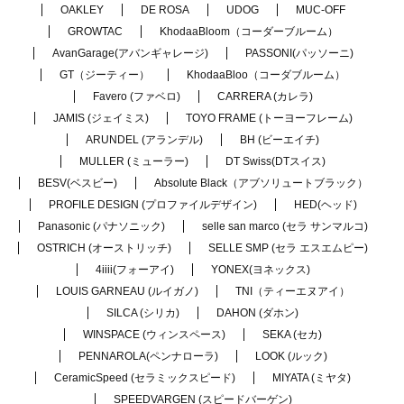
OAKLEY
DE ROSA
UDOG
MUC-OFF
GROWTAC
KhodaaBloom（コーダーブルーム）
AvanGarage(アバンギャレージ)
PASSONI(パッソーニ)
GT（ジーティー）
KhodaaBloo（コーダブルーム）
Favero (ファベロ)
CARRERA (カレラ)
JAMIS (ジェイミス)
TOYO FRAME (トーヨーフレーム)
ARUNDEL (アランデル)
BH (ビーエイチ)
MULLER (ミューラー)
DT Swiss(DTスイス)
BESV(ベスビー)
Absolute Black（アブソリュートブラック）
PROFILE DESIGN (プロファイルデザイン)
HED(ヘッド)
Panasonic (パナソニック)
selle san marco (セラ サンマルコ)
OSTRICH (オーストリッチ)
SELLE SMP (セラ エスエムピー)
4iiii(フォーアイ)
YONEX(ヨネックス)
LOUIS GARNEAU (ルイガノ)
TNI（ティーエヌアイ）
SILCA (シリカ)
DAHON (ダホン)
WINSPACE (ウィンスペース)
SEKA (セカ)
PENNAROLA(ペンナローラ)
LOOK (ルック)
CeramicSpeed (セラミックスピード)
MIYATA (ミヤタ)
SPEEDVARGEN (スピードバーゲン)