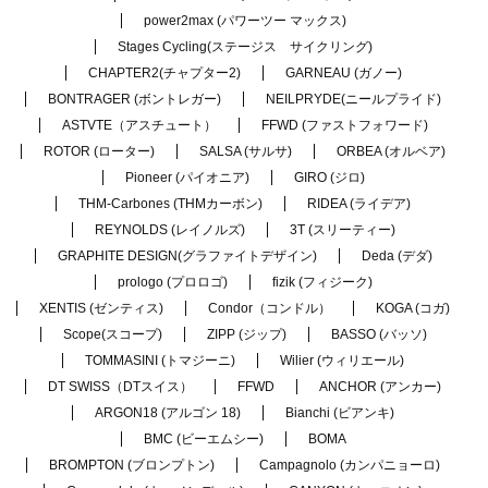
power2max (パワーツー マックス)
Stages Cycling(ステージス サイクリング)
CHAPTER2(チャプター2)
GARNEAU (ガノー)
BONTRAGER (ボントレガー)
NEILPRYDE(ニールプライド)
ASTVTE（アスチュート）
FFWD (ファストフォワード)
ROTOR (ローター)
SALSA (サルサ)
ORBEA (オルベア)
Pioneer (パイオニア)
GIRO (ジロ)
THM-Carbones (THMカーボン)
RIDEA (ライデア)
REYNOLDS (レイノルズ)
3T (スリーティー)
GRAPHITE DESIGN(グラファイトデザイン)
Deda (デダ)
prologo (プロロゴ)
fizik (フィジーク)
XENTIS (ゼンティス)
Condor（コンドル）
KOGA (コガ)
Scope(スコープ)
ZIPP (ジップ)
BASSO (バッソ)
TOMMASINI (トマジーニ)
Wilier (ウィリエール)
DT SWISS（DTスイス）
FFWD
ANCHOR (アンカー)
ARGON18 (アルゴン 18)
Bianchi (ビアンキ)
BMC (ビーエムシー)
BOMA
BROMPTON (ブロンプトン)
Campagnolo (カンパニョーロ)