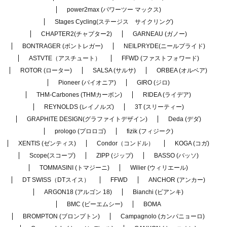
power2max (パワーツー マックス)
Stages Cycling(ステージス サイクリング)
CHAPTER2(チャプター2)
GARNEAU (ガノー)
BONTRAGER (ボントレガー)
NEILPRYDE(ニールプライド)
ASTVTE（アスチュート）
FFWD (ファストフォワード)
ROTOR (ローター)
SALSA (サルサ)
ORBEA (オルベア)
Pioneer (パイオニア)
GIRO (ジロ)
THM-Carbones (THMカーボン)
RIDEA (ライデア)
REYNOLDS (レイノルズ)
3T (スリーティー)
GRAPHITE DESIGN(グラファイトデザイン)
Deda (デダ)
prologo (プロロゴ)
fizik (フィジーク)
XENTIS (ゼンティス)
Condor（コンドル）
KOGA (コガ)
Scope(スコープ)
ZIPP (ジップ)
BASSO (バッソ)
TOMMASINI (トマジーニ)
Wilier (ウィリエール)
DT SWISS（DTスイス）
FFWD
ANCHOR (アンカー)
ARGON18 (アルゴン 18)
Bianchi (ビアンキ)
BMC (ビーエムシー)
BOMA
BROMPTON (ブロンプトン)
Campagnolo (カンパニョーロ)