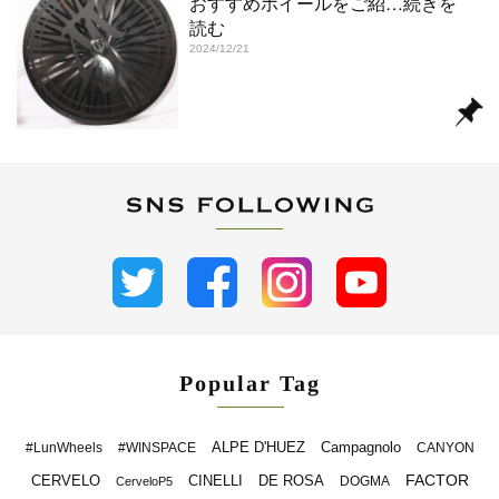
おすすめホイールをご紹
…続きを
読む
2024/12/21
Popular Tag
ALPE D'HUEZ
Campagnolo
#LunWheels
#WINSPACE
CANYON
FACTOR
CERVELO
CINELLI
DE ROSA
DOGMA
CerveloP5