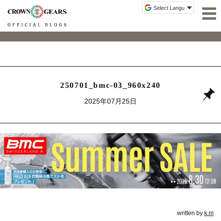
250701_bmc-03_960x240
2025年07月25日
written by
k.m