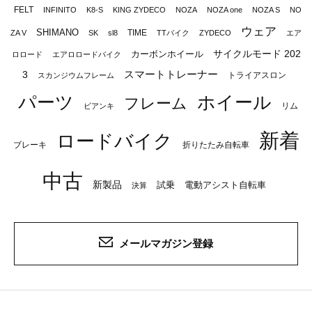
FELT
INFINITO
K8-S
KING ZYDECO
NOZA
NOZA one
NOZA S
NO
ウェア
SHIMANO
TIME
ZA V
SK
sl8
TTバイク
ZYDECO
エア
サイクルモード 202
カーボンホイール
ロロード
エアロロードバイク
スマートトレーナー
3
トライアスロン
スカンジウムフレーム
パーツ
ホイール
フレーム
リム
ビアンキ
新着
ロードバイク
ブレーキ
折りたたみ自転車
中古
新製品
試乗
電動アシスト自転車
決算
メールマガジン登録