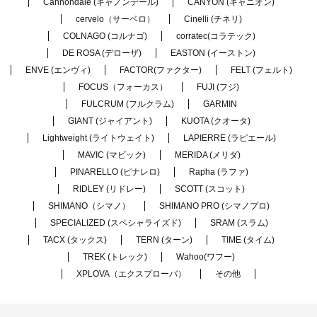
Cannondale (キャノンデール)
CANYON (キャニオン)
cervelo（サーベロ）
Cinelli (チネリ)
COLNAGO (コルナゴ)
corratec(コラテック)
DE ROSA (デローザ)
EASTON (イーストン)
ENVE (エンヴィ)
FACTOR(ファクター)
FELT (フェルト)
FOCUS（フォーカス）
FUJI (フジ)
FULCRUM (フルクラム)
GARMIN
GIANT (ジャイアント)
KUOTA (クオータ)
Lightweight (ライトウェイト)
LAPIERRE (ラピエール)
MAVIC (マビック)
MERIDA (メリダ)
PINARELLO (ピナレロ)
Rapha (ラファ)
RIDLEY (リドレー)
SCOTT (スコット)
SHIMANO（シマノ）
SHIMANO PRO (シマノプロ)
SPECIALIZED (スペシャライズド)
SRAM (スラム)
TACX (タックス)
TERN (ターン)
TIME (タイム)
TREK (トレック)
Wahoo(ワフー)
XPLOVA（エクスプローバ）
その他