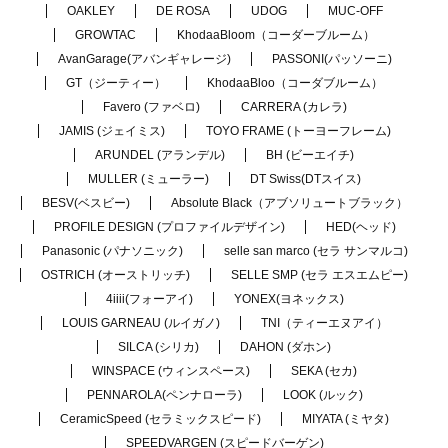
OAKLEY
DE ROSA
UDOG
MUC-OFF
GROWTAC
KhodaaBloom（コーダーブルーム）
AvanGarage(アバンギャレージ)
PASSONI(パッソーニ)
GT（ジーティー）
KhodaaBloo（コーダブルーム）
Favero (ファベロ)
CARRERA (カレラ)
JAMIS (ジェイミス)
TOYO FRAME (トーヨーフレーム)
ARUNDEL (アランデル)
BH (ビーエイチ)
MULLER (ミューラー)
DT Swiss(DTスイス)
BESV(ベスビー)
Absolute Black（アブソリュートブラック）
PROFILE DESIGN (プロファイルデザイン)
HED(ヘッド)
Panasonic (パナソニック)
selle san marco (セラ サンマルコ)
OSTRICH (オーストリッチ)
SELLE SMP (セラ エスエムピー)
4iiii(フォーアイ)
YONEX(ヨネックス)
LOUIS GARNEAU (ルイガノ)
TNI（ティーエヌアイ）
SILCA (シリカ)
DAHON (ダホン)
WINSPACE (ウィンスペース)
SEKA (セカ)
PENNAROLA(ペンナローラ)
LOOK (ルック)
CeramicSpeed (セラミックスピード)
MIYATA (ミヤタ)
SPEEDVARGEN (スピードバーゲン)