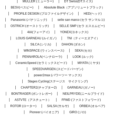
MULLER (ミューラー)
DT Swiss(DTスイス)
BESV(ベスビー)
Absolute Black（アブソリュートブラック）
PROFILE DESIGN (プロファイルデザイン)
HED(ヘッド)
Panasonic (パナソニック)
selle san marco (セラ サンマルコ)
OSTRICH (オーストリッチ)
SELLE SMP (セラ エスエムピー)
4iiii(フォーアイ)
YONEX(ヨネックス)
LOUIS GARNEAU (ルイガノ)
TNI（ティーエヌアイ）
SILCA (シリカ)
DAHON (ダホン)
WINSPACE (ウィンスペース)
SEKA (セカ)
PENNAROLA(ペンナローラ)
LOOK (ルック)
CeramicSpeed (セラミックスピード)
MIYATA (ミヤタ)
SPEEDVARGEN (スピードバーゲン)
power2max (パワーツー マックス)
Stages Cycling(ステージス サイクリング)
CHAPTER2(チャプター2)
GARNEAU (ガノー)
BONTRAGER (ボントレガー)
NEILPRYDE(ニールプライド)
ASTVTE（アスチュート）
FFWD (ファストフォワード)
ROTOR (ローター)
SALSA (サルサ)
ORBEA (オルベア)
Pioneer (パイオニア)
GIRO (ジロ)