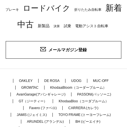
新着
ロードバイク
ブレーキ
折りたたみ自転車
中古
新製品
試乗
電動アシスト自転車
決算
メールマガジン登録
OAKLEY
DE ROSA
UDOG
MUC-OFF
GROWTAC
KhodaaBloom（コーダーブルーム）
AvanGarage(アバンギャレージ)
PASSONI(パッソーニ)
GT（ジーティー）
KhodaaBloo（コーダブルーム）
Favero (ファベロ)
CARRERA (カレラ)
JAMIS (ジェイミス)
TOYO FRAME (トーヨーフレーム)
ARUNDEL (アランデル)
BH (ビーエイチ)