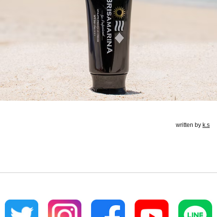
written by
k.s