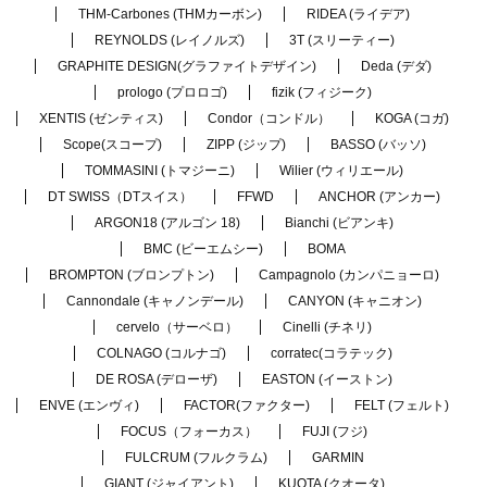
THM-Carbones (THMカーボン)
RIDEA (ライデア)
REYNOLDS (レイノルズ)
3T (スリーティー)
GRAPHITE DESIGN(グラファイトデザイン)
Deda (デダ)
prologo (プロロゴ)
fizik (フィジーク)
XENTIS (ゼンティス)
Condor（コンドル）
KOGA (コガ)
Scope(スコープ)
ZIPP (ジップ)
BASSO (バッソ)
TOMMASINI (トマジーニ)
Wilier (ウィリエール)
DT SWISS（DTスイス）
FFWD
ANCHOR (アンカー)
ARGON18 (アルゴン 18)
Bianchi (ビアンキ)
BMC (ビーエムシー)
BOMA
BROMPTON (ブロンプトン)
Campagnolo (カンパニョーロ)
Cannondale (キャノンデール)
CANYON (キャニオン)
cervelo（サーベロ）
Cinelli (チネリ)
COLNAGO (コルナゴ)
corratec(コラテック)
DE ROSA (デローザ)
EASTON (イーストン)
ENVE (エンヴィ)
FACTOR(ファクター)
FELT (フェルト)
FOCUS（フォーカス）
FUJI (フジ)
FULCRUM (フルクラム)
GARMIN
GIANT (ジャイアント)
KUOTA (クオータ)