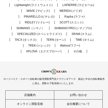
Lightweight (ライトウェイト)
LAPIERRE (ラピエール)
MAVIC (マビック)
MERIDA (メリダ)
PINARELLO (ピナレロ)
Rapha (ラファ)
RIDLEY (リドレー)
SCOTT (スコット)
SHIMANO（シマノ）
SHIMANO PRO (シマノプロ)
SPECIALIZED (スペシャライズド)
SRAM (スラム)
TACX (タックス)
TERN (ターン)
TIME (タイム)
TREK (トレック)
Wahoo(ワフー)
XPLOVA（エクスプローバ）
その他
ロードバイク・スポーツ自転車の販売買取専門店クラウンギアーズ 新品と中古の自転車販売
に加え、買取＆下取見積りいたします。
店舗案内
お問い合わせ
オンライン買取見積
会社概要について